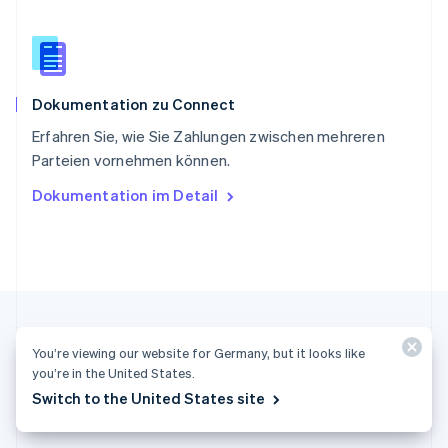
Sonderverwaltungsregion Hongkong,
China
English
简体中文
Spanien
Español
English
Dokumentation zu Connect
Thailand
ไทย
English
Erfahren Sie, wie Sie Zahlungen zwischen mehreren
Tschechische Republik
Parteien vornehmen können.
English
Ungarn
Dokumentation im Detail
English
Vereinigte Arabische Emirate
English
Vereinigte Staaten
English
Español
简体中文
Vereinigtes Königreich
English
Zypern
You’re viewing our website for Germany, but it looks like
English
you’re in the United States.
Switch to the United States site
Deutschland (Deutsch)