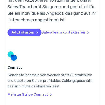
Niederlande
Nederlands
English
Sales-Team berät Sie gerne und gestaltet für
Norwegen
Sie ein individuelles Angebot, das ganz auf Ihr
English
Österreich
Unternehmen abgestimmt ist.
Deutsch
English
Polen
Jetzt starten
Sales-Team kontaktieren
English
Portugal
Português
English
Rumänien
English
Schweden
Svenska
English
Schweiz
Connect
Deutsch
Français
Italiano
English
Gehen Sie innerhalb von Wochen statt Quartalen live
Singapur
English
简体中文
und etablieren Sie ein profitables Zahlungsgeschäft,
Slowakei
das sich mühelos skalieren lässt.
English
Mehr zu Stripe Connect
Slowenien
English
Italiano