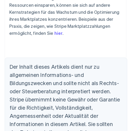
Ressourcen einsparen, können sie sich auf andere
Kernstrategien für das Wachstum und die Optimierung
ihres Marktplatzes konzentrieren. Beispiele aus der
Praxis, die zeigen, wie Stripe Marktplatzzahlungen
ermöglicht, finden Sie
hier
.
Der Inhalt dieses Artikels dient nur zu
allgemeinen Informations- und
Bildungszwecken und sollte nicht als Rechts-
Australien
oder Steuerberatung interpretiert werden.
English
Belgien
Stripe übernimmt keine Gewähr oder Garantie
Nederlands
Français
Deutsch
English
für die Richtigkeit, Vollständigkeit,
Brasilien
Português
English
Angemessenheit oder Aktualität der
Bulgarien
Informationen in diesem Artikel. Sie sollten
English