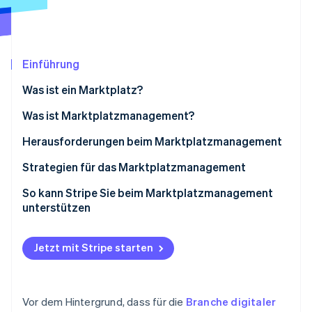
Betrugsprävention
Ecosystem
Atlas
Start-up-Gründung
Partner
Stripe App-Marktplatz
Climate
Einführung
CO₂-Entnahme
Was ist ein Marktplatz?
Identity
Online-Identitätsprüfung
Was ist Marktplatzmanagement?
Herausforderungen beim Marktplatzmanagement
Strategien für das Marktplatzmanagement
Stripe-Sessions 2026
So kann Stripe Sie beim Marktplatzmanagement
Erfahren Sie, wie Stripe Lösungen für die W
unterstützen
Jetzt ansehen
Jetzt mit Stripe starten
Vor dem Hintergrund, dass für die
Branche digitaler