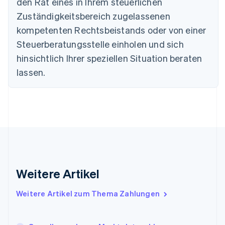
Dänemark
den Rat eines in Ihrem steuerlichen
English
Zuständigkeitsbereich zugelassenen
Deutschland
kompetenten Rechtsbeistands oder von einer
Deutsch
English
Estland
Steuerberatungsstelle einholen und sich
English
hinsichtlich Ihrer speziellen Situation beraten
Festlandchina
lassen.
简体中文
English
Finnland
English
Svenska
Frankreich
Français
English
Gibraltar
English
Griechenland
English
Indien
Weitere Artikel
English
Irland
Weitere Artikel zum Thema Zahlungen
English
Italien
Italiano
English