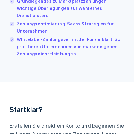
Japan
Grundlegendes zu Marktplatzzahlungen:
日本語
English
Wichtige Überlegungen zur Wahl eines
Kanada
Dienstleisters
English
Français
Zahlungsoptimierung: Sechs Strategien für
Kroatien
English
Italiano
Unternehmen
Lettland
Whitelabel-Zahlungsvermittler kurz erklärt: So
English
profitieren Unternehmen von markeneigenen
Liechtenstein
Zahlungsdienstleistungen
Deutsch
English
Litauen
English
Luxemburg
Français
Deutsch
English
Malaysia
English
简体中文
Malta
English
Startklar?
Mexiko
Español
English
Neuseeland
Erstellen Sie direkt ein Konto und beginnen Sie
English
mit dem Akzeptieren von Zahlungen. Unser