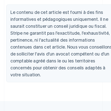
Deutsch
English
Australie
Le contenu de cet article est fourni à des fins
English
Autriche
informatives et pédagogiques uniquement. Il ne
Deutsch
English
saurait constituer un conseil juridique ou fiscal.
Belgique
Stripe ne garantit pas l'exactitude, l'exhaustivité, 
Nederlands
Français
Deutsch
English
Brésil
pertinence, ni l'actualité des informations
Português
English
contenues dans cet article. Nous vous conseillon
Bulgarie
de solliciter l'avis d'un avocat compétent ou d'un
English
Canada
comptable agréé dans le ou les territoires
English
Français
concernés pour obtenir des conseils adaptés à
Chine continentale
简体中文
English
votre situation.
Chypre
English
Croatie
English
Italiano
Danemark
English
Émirats arabes unis