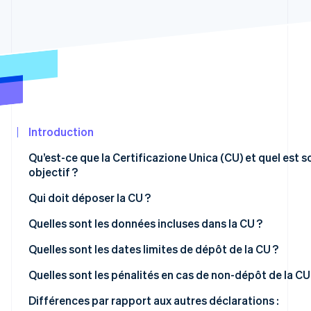
Découvrez les prochaines évolutions
Commerce en ligne
Radar
Prévention de la fraude
Écosystème
Atlas
Constitution de start-up
Partenaires
Climate
Stripe App
Élimination du carbone
Marketplace
Introduction
Identity
Vérification de l'identité
Qu’est-ce que la Certificazione Unica (CU) et quel est s
objectif ?
Qui doit déposer la CU ?
Est-ce que les entreprises opérant sous le Régime
Quelles sont les données incluses dans la CU ?
Stripe Sessions 2026
forfaitaire sont tenues d’émettre une CU ?
Découvrez comment Stripe construit l’infrastructure écon
Quelles sont les dates limites de dépôt de la CU ?
Regarder la vidéo
Quelles sont les pénalités en cas de non-dépôt de la CU
Différences par rapport aux autres déclarations :