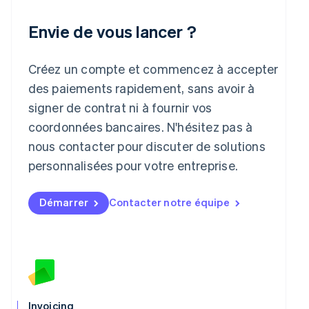
Italiano
English
Japon
Envie de vous lancer ?
日本語
English
Lettonie
English
Créez un compte et commencez à accepter
Liechtenstein
des paiements rapidement, sans avoir à
Deutsch
English
Lituanie
signer de contrat ni à fournir vos
English
coordonnées bancaires. N'hésitez pas à
Luxembourg
nous contacter pour discuter de solutions
Français
Deutsch
English
Malaisie
personnalisées pour votre entreprise.
English
简体中文
Malte
Démarrer
Contacter notre équipe
English
Mexique
Español
English
Norvège
English
Nouvelle-Zélande
English
Pays-Bas
Invoicing