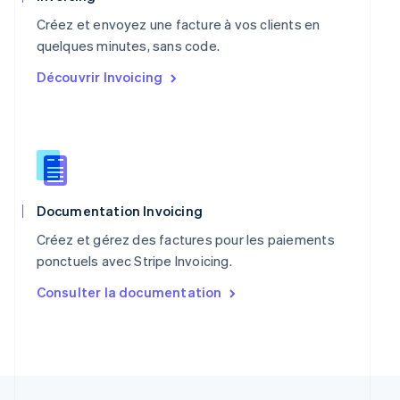
Nederlands
English
Pologne
Créez et envoyez une facture à vos clients en
English
quelques minutes, sans code.
Portugal
Découvrir Invoicing
Português
English
R.A.S. de Hong Kong, Chine
English
简体中文
République tchèque
English
Roumanie
English
Royaume-Uni
Documentation Invoicing
English
Créez et gérez des factures pour les paiements
Singapour
ponctuels avec Stripe Invoicing.
English
简体中文
Slovaquie
Consulter la documentation
English
Slovénie
English
Italiano
Suède
Svenska
English
Suisse