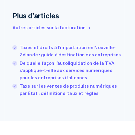
English
Espagne
Plus d'articles
Español
English
Estonie
Autres articles sur la facturation
English
États-Unis
English
Español
简体中文
Finlande
Taxes et droits à l’importation en Nouvelle-
English
Svenska
Zélande : guide à destination des entreprises
France
De quelle façon l’autoliquidation de la TVA
Français
English
s’applique-t-elle aux services numériques
Gibraltar
English
pour les entreprises italiennes
Grèce
Taxe sur les ventes de produits numériques
English
par État : définitions, taux et règles
Hongrie
English
Inde
English
Irlande
English
Italie