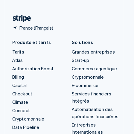
Deutsch
Français
Italiano
English
Thaïlande
ไทย
English
France (Français)
Produits et tarifs
Solutions
Tarifs
Grandes entreprises
Atlas
Start-up
Authorization Boost
Commerce agentique
Billing
Cryptomonnaie
Capital
E-commerce
Checkout
Services financiers
intégrés
Climate
Automatisation des
Connect
opérations financières
Cryptomonnaie
Entreprises
Data Pipeline
internationales