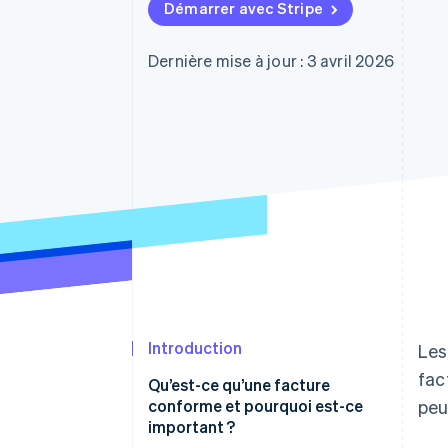
Authorization Boost
Démarrer avec Stripe
Acceptation optimisée
Link
Paiements accélérés
Dernière mise à jour : 3 avril 2026
Financial Connections
Comptes financiers associés
Introduction
Les
fac
Qu’est-ce qu’une facture
conforme et pourquoi est-ce
peu
important ?