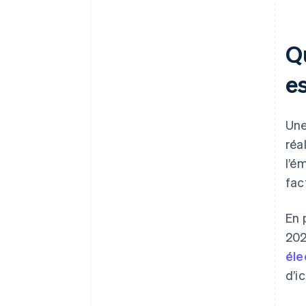
Q
e
Un
réa
l’é
fac
En 
202
éle
d’i