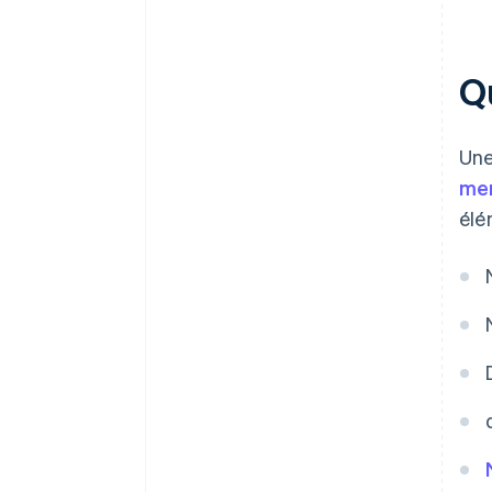
Q
Une
men
élé