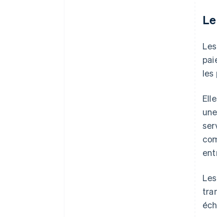
Le
Le
pai
les
Ell
une
ser
com
ent
Les
tra
éch