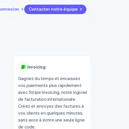
onnexion
Contacter notre équipe
Ressources
Écosystème
Contact
t marketplaces
Plus
Intégrations d'applications
Partenaires
Contacter notre équipe
Product roadmap
elle
Exemples de code
Stripe App Marketplace
Devenir partenaire
Découvrez les prochaines
r les
Blog des développeurs
évolutions
rs
État de l'API
 platforms
Radar
ciers intégrés
Invoicing
Prévention de la fraude
ratif
es et virtuelles
Atlas
Gagnez du temps et encaissez
Constitution de start-up
vos paiements plus rapidement
Climate
avec Stripe Invoicing, notre logiciel
Élimination du carbone
de facturation internationale.
Identity
Créez et envoyez des factures à
Vérification de l'identité
vos clients en quelques minutes,
sans avoir à écrire une seule ligne
de code.