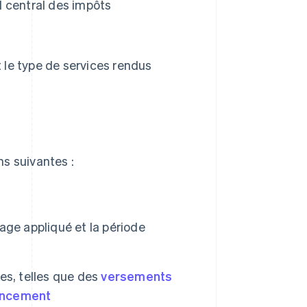
al central des impôts
t le type de services rendus
s suivantes :
tage appliqué et la période
es, telles que des
versements
ancement