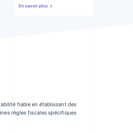
En savoir plus
Stripe Sessions 2026
Découvrez comment
Stripe construit
l’infrastructure
économique de l’IA.
Regarder la vidéo
ilité fiable en établissant des
nes règles fiscales spécifiques