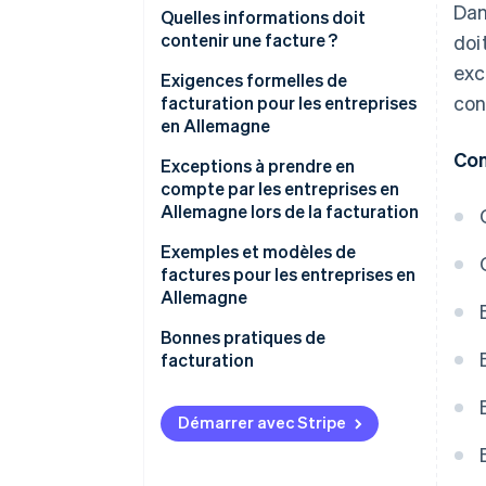
Dan
Le rôle des factures dans
Quelles informations doit
l’activité
contenir une facture ?
doi
exc
Exigences formelles de
con
facturation pour les entreprises
en Allemagne
Con
Règles de numérotation des
Exceptions à prendre en
factures
compte par les entreprises en
Allemagne lors de la facturation
Conformité GoBD
Micro-entrepreneurs
Exemples et modèles de
Obligations de conservation
factures pour les entreprises en
Factures récurrentes
Allemagne
Factures autoliquidation de la
Modèle de facture avec
Bonnes pratiques de
TVA
autoliquidation de la TVA
facturation
Factures adressées à des
Enregistrement de la prestation
particuliers dans et hors de l’UE
Démarrer avec Stripe
Émission d’une facture
Avoirs
Documentation et archivage