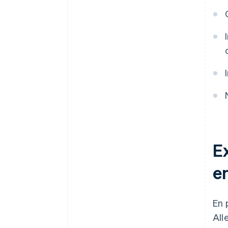
E
e
En 
All