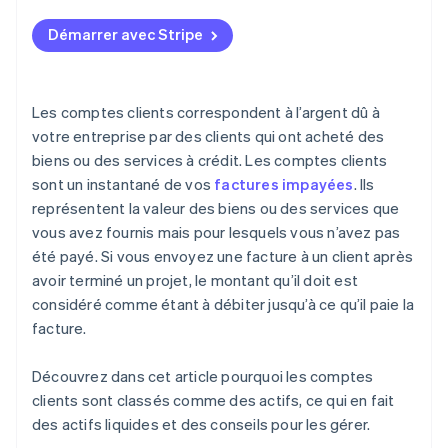
Facilitez le paiement des factures
Démarrer avec Stripe
Examinez les comptes clients toutes les semaines
Établissez des relations personnelles avec les
clients
Les comptes clients correspondent à l’argent dû à
votre entreprise par des clients qui ont acheté des
Offrez des incitations au paiement anticipé
biens ou des services à crédit. Les comptes clients
N’ayez pas peur de renvoyer les clients à haut risque
sont un instantané de vos
factures impayées
. Ils
représentent la valeur des biens ou des services que
Utilisez un logiciel pour faciliter la comptabilité
vous avez fournis mais pour lesquels vous n’avez pas
Prévoyez ce qui ne sera pas payé
été payé. Si vous envoyez une facture à un client après
avoir terminé un projet, le montant qu’il doit est
considéré comme étant à débiter jusqu’à ce qu’il paie la
facture.
Découvrez dans cet article pourquoi les comptes
clients sont classés comme des actifs, ce qui en fait
des actifs liquides et des conseils pour les gérer.