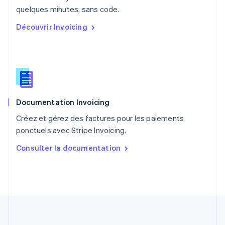
English
quelques minutes, sans code.
Portugal
Découvrir Invoicing
Português
English
R.A.S. de Hong Kong, Chine
English
简体中文
République tchèque
English
Roumanie
English
Documentation Invoicing
Royaume-Uni
English
Créez et gérez des factures pour les paiements
Singapour
ponctuels avec Stripe Invoicing.
English
简体中文
Slovaquie
Consulter la documentation
English
Slovénie
English
Italiano
Suède
Svenska
English
Suisse
Deutsch
Français
Italiano
English
Thaïlande