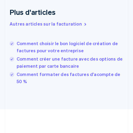
Espagne
Español
English
Plus d'articles
Estonie
English
Autres articles sur la facturation
États-Unis
English
Español
简体中文
Finlande
English
Svenska
Comment choisir le bon logiciel de création de
France
factures pour votre entreprise
Français
English
Comment créer une facture avec des options de
Gibraltar
paiement par carte bancaire
English
Grèce
Comment formater des factures d'acompte de
English
50 %
Hongrie
English
Inde
English
Irlande
English
Italie
Italiano
English
Japon