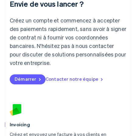
Envie de vous lancer ?
日本語
English
Lettonie
Créez un compte et commencez à accepter
English
Liechtenstein
des paiements rapidement, sans avoir à signer
Deutsch
English
de contrat ni à fournir vos coordonnées
Lituanie
English
bancaires. N'hésitez pas à nous contacter
Luxembourg
pour discuter de solutions personnalisées pour
Français
Deutsch
English
Malaisie
votre entreprise.
English
简体中文
Malte
Démarrer
Contacter notre équipe
English
Mexique
Español
English
Norvège
English
Nouvelle-Zélande
English
Pays-Bas
Invoicing
Nederlands
English
Créez et envoyez une facture à vos clients en
Pologne