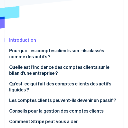
Découvrez les prochaines évolutions
Commerce en ligne
Radar
Prévention de la fraude
Écosystème
Atlas
Constitution de start-up
Partenaires
Introduction
Climate
Stripe App Marketplace
Élimination du carbone
Pourquoi les comptes clients sont-ils classés
Identity
comme des actifs ?
Vérification de l'identité
Quelle est l’incidence des comptes clients sur le
bilan d’une entreprise ?
Qu’est-ce qui fait des comptes clients des actifs
liquides ?
Stripe Sessions 2026
Découvrez comment Stripe construit l’infrastructure écono
Les comptes clients peuvent-ils devenir un passif ?
Regarder la vidéo
Conseils pour la gestion des comptes clients
Soyez stratégique dans vos conditions de paiement
Comment Stripe peut vous aider