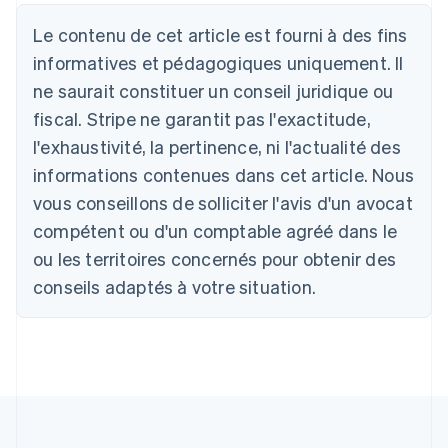
Australie
English
Le contenu de cet article est fourni à des fins
Autriche
informatives et pédagogiques uniquement. Il
Deutsch
English
Belgique
ne saurait constituer un conseil juridique ou
Nederlands
Français
Deutsch
English
fiscal. Stripe ne garantit pas l'exactitude,
Brésil
l'exhaustivité, la pertinence, ni l'actualité des
Português
English
Bulgarie
informations contenues dans cet article. Nous
English
vous conseillons de solliciter l'avis d'un avocat
Canada
English
Français
compétent ou d'un comptable agréé dans le
Chine continentale
ou les territoires concernés pour obtenir des
简体中文
English
Chypre
conseils adaptés à votre situation.
English
Croatie
English
Italiano
Danemark
English
Émirats arabes unis
English