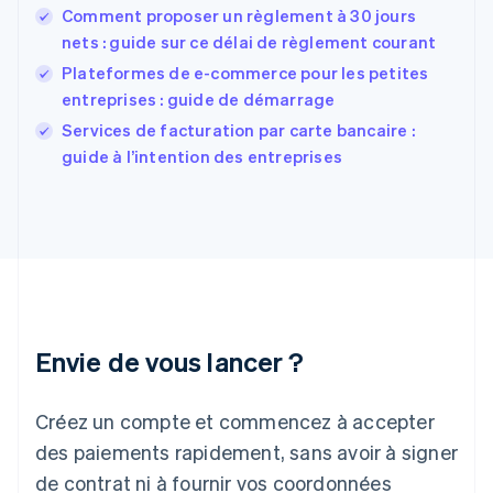
Comment proposer un règlement à 30 jours
Finlande
English
Svenska
nets : guide sur ce délai de règlement courant
France
Plateformes de e-commerce pour les petites
Français
English
entreprises : guide de démarrage
Gibraltar
English
Services de facturation par carte bancaire :
Grèce
guide à l’intention des entreprises
English
Hongrie
English
Inde
English
Irlande
English
Italie
Italiano
English
Envie de vous lancer ?
Japon
日本語
English
Créez un compte et commencez à accepter
Lettonie
English
des paiements rapidement, sans avoir à signer
Liechtenstein
de contrat ni à fournir vos coordonnées
Deutsch
English