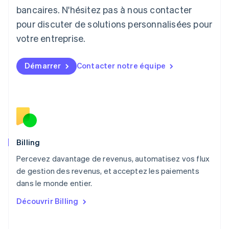
Lituanie
bancaires. N'hésitez pas à nous contacter
English
pour discuter de solutions personnalisées pour
Luxembourg
votre entreprise.
Français
Deutsch
English
Malaisie
English
简体中文
Démarrer
Contacter notre équipe
Malte
English
Mexique
Español
English
Norvège
English
Nouvelle-Zélande
English
Billing
Pays-Bas
Percevez davantage de revenus, automatisez vos flux
Nederlands
English
de gestion des revenus, et acceptez les paiements
Pologne
English
dans le monde entier.
Portugal
Découvrir Billing
Português
English
R.A.S. de Hong Kong, Chine
English
简体中文