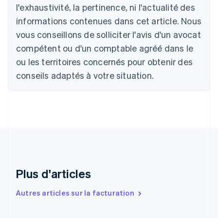
l'exhaustivité, la pertinence, ni l'actualité des
Brésil
Português
English
informations contenues dans cet article. Nous
Bulgarie
vous conseillons de solliciter l'avis d'un avocat
English
Canada
compétent ou d'un comptable agréé dans le
English
Français
ou les territoires concernés pour obtenir des
Chine continentale
conseils adaptés à votre situation.
简体中文
English
Chypre
English
Croatie
English
Italiano
Danemark
English
Émirats arabes unis
English
Espagne
Plus d'articles
Español
English
Estonie
Autres articles sur la facturation
English
États-Unis
English
Español
简体中文