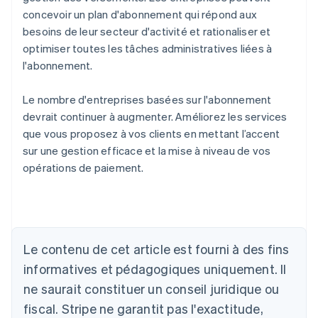
concevoir un plan d'abonnement qui répond aux
besoins de leur secteur d'activité et rationaliser et
optimiser toutes les tâches administratives liées à
l'abonnement.
Le nombre d'entreprises basées sur l'abonnement
devrait continuer à augmenter. Améliorez les services
que vous proposez à vos clients en mettant l’accent
sur une gestion efficace et la mise à niveau de vos
opérations de paiement.
Allemagne
Deutsch
English
Australie
Le contenu de cet article est fourni à des fins
English
informatives et pédagogiques uniquement. Il
Autriche
ne saurait constituer un conseil juridique ou
Deutsch
English
Belgique
fiscal. Stripe ne garantit pas l'exactitude,
Nederlands
Français
Deutsch
English