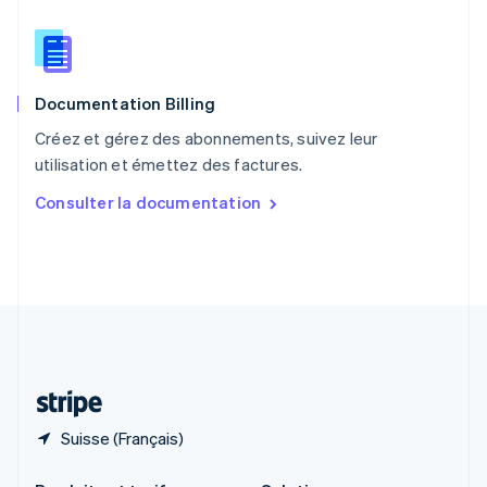
République tchèque
English
Roumanie
English
Documentation Billing
Royaume-Uni
English
Créez et gérez des abonnements, suivez leur
Singapour
utilisation et émettez des factures.
English
简体中文
Slovaquie
Consulter la documentation
English
Slovénie
English
Italiano
Suède
Svenska
English
Suisse
Deutsch
Français
Italiano
English
Thaïlande
ไทย
English
Suisse (Français)