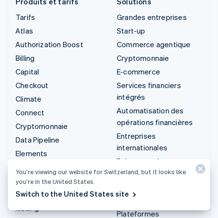
Produits et tarifs
Solutions
Tarifs
Grandes entreprises
Atlas
Start-up
Authorization Boost
Commerce agentique
Billing
Cryptomonnaie
Capital
E-commerce
Checkout
Services financiers
intégrés
Climate
Automatisation des
Connect
opérations financières
Cryptomonnaie
Entreprises
Data Pipeline
internationales
Elements
Paiements dans
Financial Connections
You’re viewing our website for Switzerland, but it looks like
l’application
Identity
you’re in the United States.
Marketplaces
Switch to the United States site
Invoicing
Gestion financière
Issuing
Plateformes