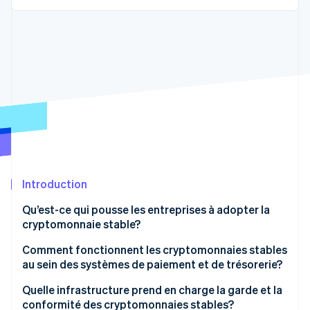
Commerce de détail
État des API
Atlas
Constitution d'une entreprise
Climate
Élimination du carbone
Écosystème
Identity
Partenaires
Vérification de l'identité
Stripe App Marketplace
Stripe Sessions 2026
Introduction
Découvrez comment Stripe construit l’infrastructure écon
l’IA.
Qu’est-ce qui pousse les entreprises à adopter la
Regarder
cryptomonnaie stable?
Comment fonctionnent les cryptomonnaies stables
au sein des systèmes de paiement et de trésorerie?
Réception des paiements
Quelle infrastructure prend en charge la garde et la
conformité des cryptomonnaies stables?