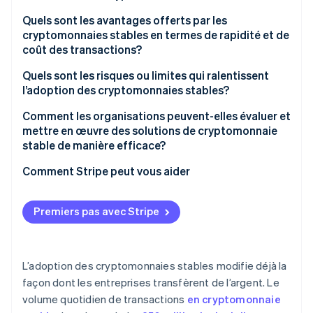
Transferts internes
Garde digne de confiance
Quels sont les avantages offerts par les
Virements
cryptomonnaies stables en termes de rapidité et de
Liquidités, voie d’entrée et voie de sortie
coût des transactions?
Intégration
Conformité facilement intégrée
Rapidité par défaut
Quels sont les risques ou limites qui ralentissent
l’adoption des cryptomonnaies stables?
Frais réduits, moins de surprises désagréables
Réglementation peu claire
Comment les organisations peuvent-elles évaluer et
Transparent de par sa conception
mettre en œuvre des solutions de cryptomonnaie
Ajustement du système et lacunes en matière
stable de manière efficace?
d’outillage
Comment Stripe peut vous aider
Risque de sécurité
Effets de réseau naissants
Premiers pas avec Stripe
L’adoption des cryptomonnaies stables modifie déjà la
façon dont les entreprises transfèrent de l’argent. Le
volume quotidien de transactions
en cryptomonnaie