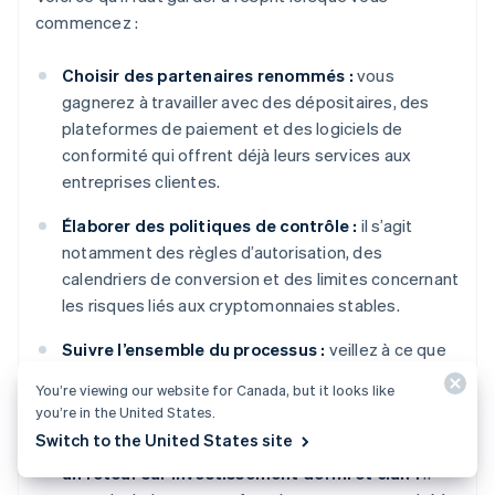
commencez :
Choisir des partenaires renommés :
vous
gagnerez à travailler avec des dépositaires, des
plateformes de paiement et des logiciels de
conformité qui offrent déjà leurs services aux
entreprises clientes.
Élaborer des politiques de contrôle :
il s’agit
notamment des règles d’autorisation, des
calendriers de conversion et des limites concernant
les risques liés aux cryptomonnaies stables.
Suivre l’ensemble du processus :
veillez à ce que
les données de transaction circulent directement
You’re viewing our website for Canada, but it looks like
dans votre PGI ou votre système
de trésorerie
.
you’re in the United States.
Switch to the United States site
Commencer par un projet pilote restreint avec
un retour sur investissement défini et clair :
il