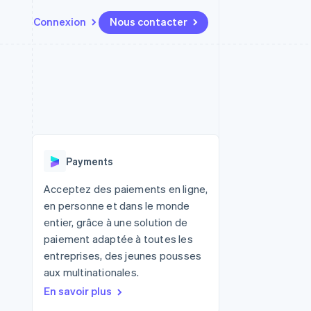
Connexion
Nous contacter
Ressources
Écosystème
Contact
t places de
Plus
Intégrations d'applications
Partenaires
Nous contacter
Product roadmap
ssions
Exemples de code
Stripe App Marketplace
Devenir partenaire
Découvrez ce qui vous attend
Blog des développeurs
r les
rs
État des API
Radar
Prévention de la fraude
Payments
Atlas
tif
Constitution d'une entreprise
Acceptez des paiements en ligne,
en personne et dans le monde
Climate
Élimination du carbone
entier, grâce à une solution de
paiement adaptée à toutes les
Identity
Vérification de l'identité
entreprises, des jeunes pousses
aux multinationales.
En savoir plus