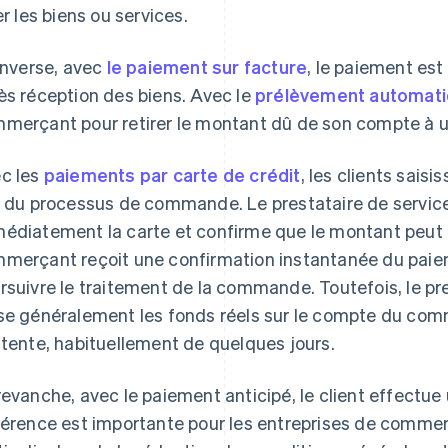
rer les biens ou services.
’inverse, avec
le paiement sur facture
, le paiement es
ès réception des biens. Avec le
prélèvement automat
merçant pour retirer le montant dû de son compte à u
c les
paiements par carte de crédit
, les clients sais
s du processus de commande. Le prestataire de service
édiatement la carte et confirme que le montant peut ê
merçant reçoit une confirmation instantanée du pai
rsuivre le traitement de la commande. Toutefois, le pr
se généralement les fonds réels sur le compte du co
ttente, habituellement de quelques jours.
revanche, avec le paiement anticipé, le client effectue
férence est importante pour les entreprises de commer