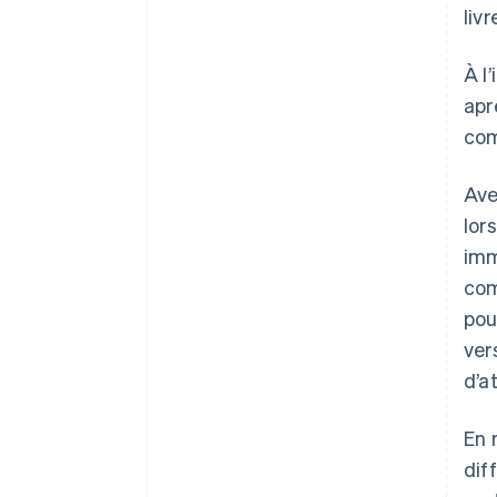
liv
À l
apr
com
Ave
lor
imm
com
pou
ver
d’a
En 
dif