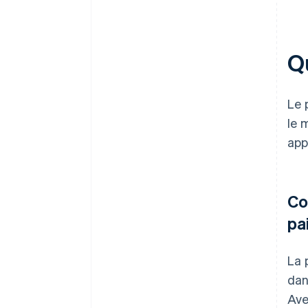
Qu
Le 
le 
app
Co
pa
La 
dan
Ave