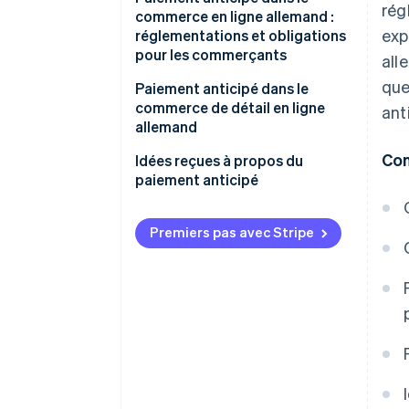
rég
commerce en ligne allemand :
exp
réglementations et obligations
pour les commerçants
all
que
Exigences légales en matière de
Paiement anticipé dans le
divulgation dans le commerce
commerce de détail en ligne
ant
de détail en ligne
allemand
Con
Droit de retrait et
Avantages du paiement anticipé
Idées reçues à propos du
remboursements en cas de
pour les commerçants
paiement anticipé
paiement anticipé
Inconvénients du paiement
Identique au prélèvement SEPA
anticipé pour les clients
Premiers pas avec Stripe
Absence de protection intégrée
Combinaison du paiement
du client
anticipé avec d’autres modes de
Soumis aux délais de traitement
paiement lors du passage à la
bancaires
caisse