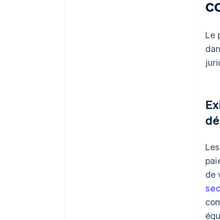
c
Le 
dan
jur
Ex
dé
Les
pai
de 
sec
com
équ