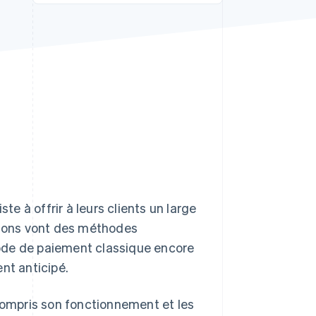
Stripe Sessions 2026
Découvrez comment
Stripe construit
l’infrastructure
économique pour l’IA.
Regarder
te à offrir à leurs clients un large
ptions vont des méthodes
ode de paiement classique encore
nt anticipé.
 compris son fonctionnement et les