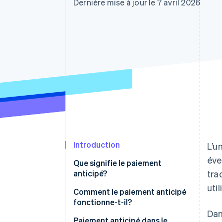
Authorization Boost
Dernière mise à jour le 7 avril 2026
Optimisation des acceptations
Link
Paiements accélérés
Introduction
L’u
éve
Que signifie le paiement
anticipé?
tra
uti
Comparaison entre le paiement
Comment le paiement anticipé
anticipé et d’autres modes de
fonctionne-t-il?
paiement
Dan
Paiement anticipé dans le