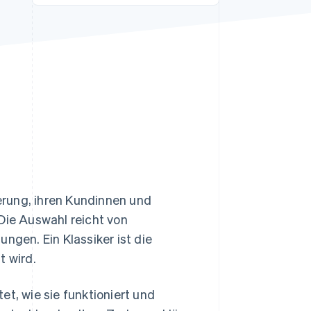
Stripe-Sessions 2026
Erfahren Sie, wie Stripe
Lösungen für die
Wirtschaftsinfrastruktur
für KI aufbaut.
Jetzt ansehen
erung, ihren Kundinnen und
Die Auswahl reicht von
ngen. Ein Klassiker ist die
t wird.
et, wie sie funktioniert und