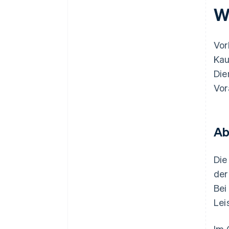
W
Vor
Kau
Die
Vor
Ab
Die
der
Bei
Lei
Im 