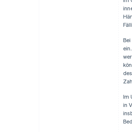
inn
Hän
Fäl
Bei
ein
wer
kön
des
Zah
Im 
in 
ins
Bed