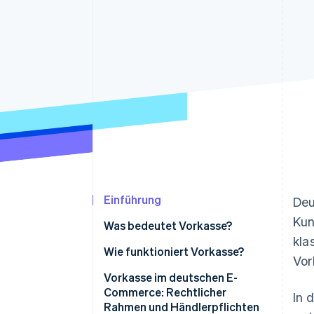
Optimierung der
Datensynchronisier
Autorisierungsraten
Link
Beschleunigter Bezahlvorgang
Financial Connections
Verbundene Finanzdaten
Einführung
Deu
Kun
Was bedeutet Vorkasse?
kla
Abgrenzung zu anderen
Wie funktioniert Vorkasse?
Vor
Zahlungsmethoden
Vorkasse im deutschen E-
Commerce: Rechtlicher
In 
Rahmen und Händlerpflichten