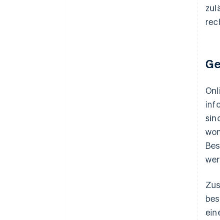
zul
rec
Ge
Onl
inf
sin
won
Bes
wer
Zus
bes
ein