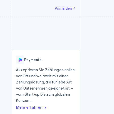
Anmelden
Ressourcen
Ecosystem
Kontakt
nd Marktplätze
Mehr
App-Integrationen
Partner
Sales-Team kontaktieren
Product roadmap
Code-Beispiele
Stripe App-Marktplatz
Partner werden
Ausblick
 Plattformen
Entwickler-Blog
eit
API-Status
Radar
Betrugsprävention
Payments
Atlas
onen
Start-up-Gründung
Akzeptieren Sie Zahlungen online,
vor Ort und weltweit mit einer
Climate
CO₂-Entnahme
Zahlungslösung, die für jede Art
von Unternehmen geeignet ist –
Identity
Online-Identitätsprüfung
vom Start-up bis zum globalen
Konzern.
Mehr erfahren