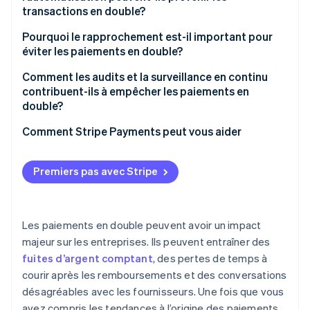
un problème
transactions en double?
Des pratiques de paiement prévisibles
Automatisation de la capture et du rapprochement
Pourquoi le rapprochement est-il important pour
des données de factures
éviter les paiements en double?
Détection des paiements en double en temps réel
Comment les audits et la surveillance en continu
contribuent-ils à empêcher les paiements en
Identifiants uniques
double?
Intégration système et données unifiées
Des vérifications approfondies périodiques
Comment Stripe Payments peut vous aider
Une surveillance en continu
Premiers pas avec Stripe
Une amélioration grâce à la rétroaction
Les paiements en double peuvent avoir un impact
majeur sur les entreprises. Ils peuvent entraîner des
fuites d’argent comptant
, des pertes de temps à
courir après les remboursements et des conversations
désagréables avec les fournisseurs. Une fois que vous
avez compris les tendances à l’origine des paiements