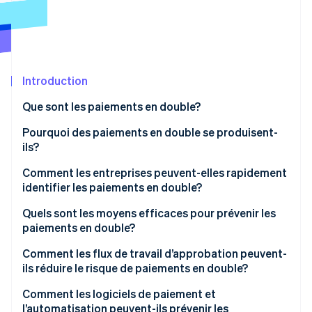
Commerce de détail
État des API
Atlas
Constitution d'une entreprise
Climate
Élimination du carbone
Écosystème
Introduction
Identity
Partenaires
Vérification de l'identité
Stripe App Marketplace
Que sont les paiements en double?
Pourquoi des paiements en double se produisent-
ils?
Comment les entreprises peuvent-elles rapidement
Stripe Sessions 2026
identifier les paiements en double?
Découvrez comment Stripe construit l’infrastructure écon
l’IA.
Activez les alertes système
Quels sont les moyens efficaces pour prévenir les
Regarder
paiements en double?
Balayez les données pour repérer les
correspondances proches
Des données fournisseur propres et cohérentes
Comment les flux de travail d’approbation peuvent-
ils réduire le risque de paiements en double?
Rassemblez toutes les données en une vision unique
Une réception uniformisée des factures
Comment les logiciels de paiement et
Donnez à vos collaborateurs les moyens de signaler
Des contrôles internes clairs
l’automatisation peuvent-ils prévenir les