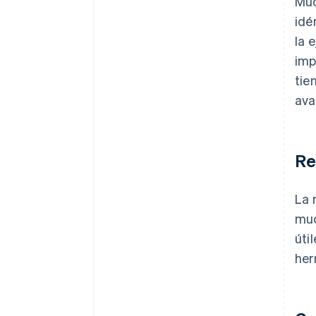
Muc
idé
la 
imp
tie
ava
Re
La 
muc
úti
her