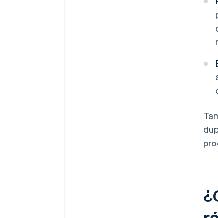
Tam
dup
pro
¿
r