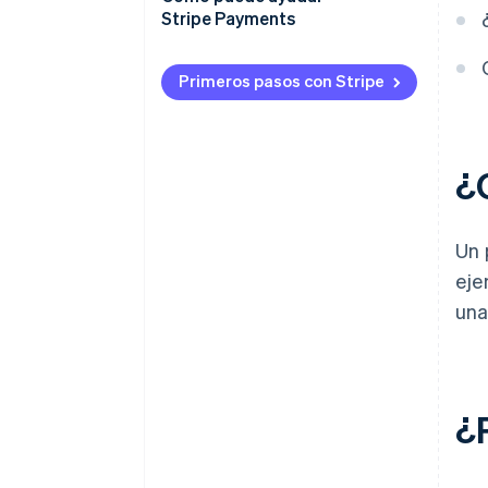
unificados
exhaustivas
Stripe Payments
Monitoreo continuo
Primeros pasos con Stripe
Mejora a través de la
retroalimentación
¿
Un 
eje
un
¿