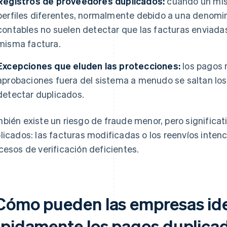
Registros de proveedores duplicados:
cuando un mis
perfiles diferentes, normalmente debido a una denomin
contables no suelen detectar que las facturas enviadas
misma factura.
Excepciones que eluden las protecciones:
los pagos 
aprobaciones fuera del sistema a menudo se saltan los
detectar duplicados.
bién existe un riesgo de fraude menor, pero significat
licados: las facturas modificadas o los reenvíos inten
cesos de verificación deficientes.
Cómo pueden las empresas ide
ápidamente los pagos duplica