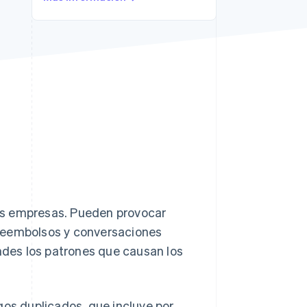
Sesiones de Stripe
2026
Descubre cómo Stripe
construye la
infraestructura
económica para la IA.
Mirar ahora
as empresas. Pueden provocar
 reembolsos y conversaciones
des los patrones que causan los
gos duplicados, que incluye por