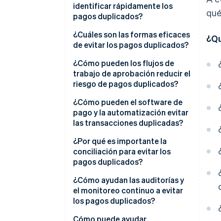
identificar rápidamente los
qué
pagos duplicados?
Activa alertas del sistema
¿Cuáles son las formas eficaces
¿Qu
de evitar los pagos duplicados?
Busca coincidencias cercanas
Datos de proveedores
¿Cómo pueden los flujos de
Reúne todo en una sola vista
ordenados y coherentes
trabajo de aprobación reducir el
riesgo de pagos duplicados?
Capacita a las personas para
Recepción de facturas
que reporten un problema
estandarizada
¿Cómo pueden el software de
pago y la automatización evitar
Controles internos claros
las transacciones duplicadas?
Prácticas de pago predecibles
Captura y comparación
¿Por qué es importante la
automatizadas
conciliación para evitar los
pagos duplicados?
Detección de duplicados en
tiempo real
¿Cómo ayudan las auditorías y
el monitoreo continuo a evitar
Identificadores únicos
los pagos duplicados?
Integración de sistemas y datos
Revisiones periódicas
Cómo puede ayudar