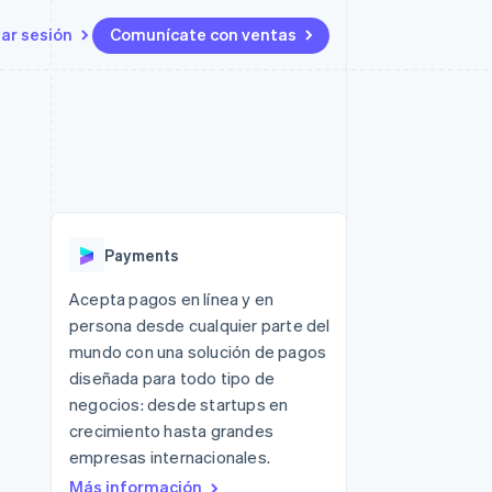
iar sesión
Comunícate con ventas
Recursos
Ecosistema
Contacto
 marketplaces
Más
Integraciones de aplicaciones
Socios
Contacta con ventas
Product roadmap
s
Ejemplos de código
Stripe App Marketplace
Conviértete en socio
Ver lo que viene
ataformas
Blog de desarrolladores
Estado de la API
Radar
Prevención de fraude
Payments
Atlas
Constitución de una startup
 lucro
Acepta pagos en línea y en
persona desde cualquier parte del
Climate
Eliminación de dióxido de
mundo con una solución de pagos
carbono
diseñada para todo tipo de
negocios: desde startups en
crecimiento hasta grandes
empresas internacionales.
Más información