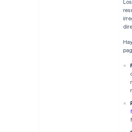
Los
res
irr
dir
Hay
pag