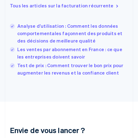
Español
English
Tous les articles sur la facturation récurrente
Estonie
English
États-Unis
Analyse d’utilisation : Comment les données
English
Español
简体中文
comportementales façonnent des produits et
Finlande
English
Svenska
des décisions de meilleure qualité
France
Les ventes par abonnement en France : ce que
Français
English
les entreprises doivent savoir
Gibraltar
English
Test de prix : Comment trouver le bon prix pour
Grèce
augmenter les revenus et la confiance client
English
Hongrie
English
Inde
English
Irlande
English
Italie
Italiano
English
Envie de vous lancer ?
Japon