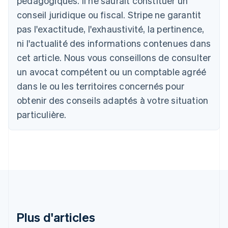
pédagogiques. Il ne saurait constituer un
English
conseil juridique ou fiscal. Stripe ne garantit
Autriche
Deutsch
English
pas l'exactitude, l'exhaustivité, la pertinence,
Belgique
ni l'actualité des informations contenues dans
Nederlands
Français
Deutsch
English
Brésil
cet article. Nous vous conseillons de consulter
Português
English
un avocat compétent ou un comptable agréé
Bulgarie
dans le ou les territoires concernés pour
English
Canada
obtenir des conseils adaptés à votre situation
English
Français
particulière.
Chine continentale
简体中文
English
Chypre
English
Croatie
English
Italiano
Danemark
English
Émirats arabes unis
English
Plus d'articles
Espagne