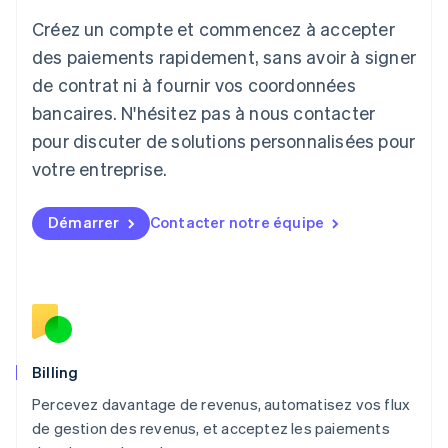
日本語
English
Créez un compte et commencez à accepter
Lettonie
English
des paiements rapidement, sans avoir à signer
Liechtenstein
de contrat ni à fournir vos coordonnées
Deutsch
English
Lituanie
bancaires. N'hésitez pas à nous contacter
English
pour discuter de solutions personnalisées pour
Luxembourg
votre entreprise.
Français
Deutsch
English
Malaisie
English
简体中文
Démarrer
Contacter notre équipe
Malte
English
Mexique
Español
English
Norvège
English
Nouvelle-Zélande
English
Billing
Pays-Bas
Percevez davantage de revenus, automatisez vos flux
Nederlands
English
de gestion des revenus, et acceptez les paiements
Pologne