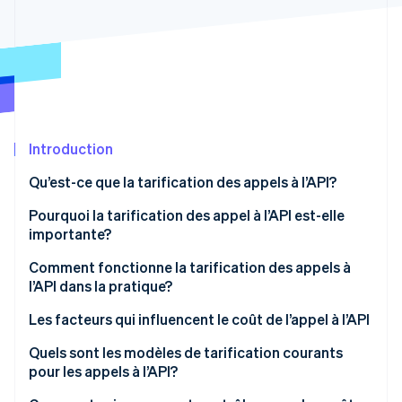
Commerce de détail
État des API
Atlas
Constitution d'une entreprise
Climate
Élimination du carbone
Écosystème
Identity
Partenaires
Vérification de l'identité
Stripe App Marketplace
Introduction
Qu’est-ce que la tarification des appels à l’API?
Pourquoi la tarification des appel à l’API est-elle
Stripe Sessions 2026
importante?
Découvrez comment Stripe construit l’infrastructure écon
l’IA.
Comment fonctionne la tarification des appels à
Regarder
l’API dans la pratique?
Les facteurs qui influencent le coût de l’appel à l’API
Quels sont les modèles de tarification courants
pour les appels à l’API?