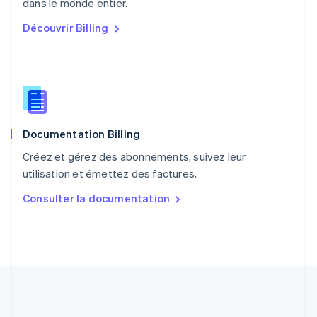
English
dans le monde entier.
Portugal
Découvrir Billing
Português
English
RAS de Hong Kong, Chine
English
简体中文
République tchèque
English
Roumanie
English
Documentation Billing
Royaume-Uni
English
Créez et gérez des abonnements, suivez leur
Singapour
utilisation et émettez des factures.
English
简体中文
Slovaquie
Consulter la documentation
English
Slovénie
English
Italiano
Suède
Svenska
English
Suisse
Deutsch
Français
Italiano
English
Thaïlande