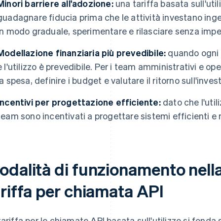
Minori barriere all'adozione:
una tariffa basata sull'uti
guadagnare fiducia prima che le attività investano ing
in modo graduale, sperimentare e rilasciare senza impegna
Modellazione finanziaria più prevedibile:
quando ogni 
e l'utilizzo è prevedibile. Per i team amministrativi e o
la spesa, definire i budget e valutare il ritorno sull'inve
Incentivi per progettazione efficiente:
dato che l'util
team sono incentivati a progettare sistemi efficienti e 
odalità di funzionamento nella
ariffa per chiamata API
tariffa per le chiamate API basata sull'utilizzo si fond