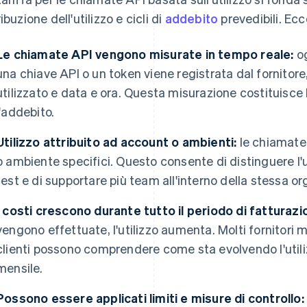
ibuzione dell'utilizzo e cicli di
addebito
prevedibili. Ec
Le chiamate API vengono misurate in tempo reale:
og
una chiave API o un token viene registrata dal fornitor
utilizzato e data e ora. Questa misurazione costituisce l
l'addebito.
Utilizzo attribuito ad account o ambienti:
le chiamate 
o ambiente specifici. Questo consente di distinguere l'u
test e di supportare più team all'interno della stessa o
I costi crescono durante tutto il periodo di fatturazi
vengono effettuate, l'utilizzo aumenta. Molti fornitori mo
clienti possono comprendere come sta evolvendo l'utiliz
mensile.
Possono essere applicati limiti e misure di controllo: