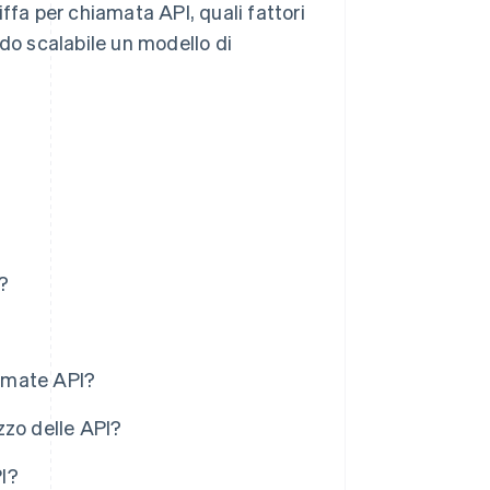
ffa per chiamata API, quali fattori
odo scalabile un modello di
?
iamate API?
izzo delle API?
PI?