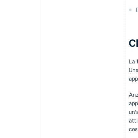
Ch
La 
Una
app
Anz
app
un'
att
cos