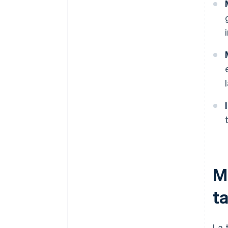
M
t
La 