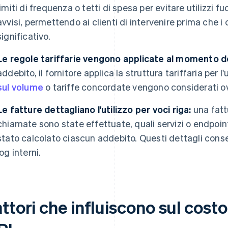
limiti di frequenza o tetti di spesa per evitare utilizzi fu
avvisi, permettendo ai clienti di intervenire prima che 
significativo.
Le regole tariffarie vengono applicate al momento de
addebito, il fornitore applica la struttura tariffaria per l
sul volume
o tariffe concordate vengono considerati ov
Le fatture dettagliano l'utilizzo per voci riga:
una fatt
chiamate sono state effettuate, quali servizi o endpoint
stato calcolato ciascun addebito. Questi dettagli consent
log interni.
ttori che influiscono sul cost