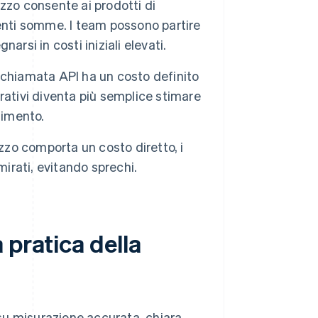
lizzo consente ai prodotti di
enti somme. I team possono partire
rsi in costi iniziali elevati.
chiamata API ha un costo definito
perativi diventa più semplice stimare
stimento.
izzo comporta un costo diretto, i
mirati, evitando sprechi.
 pratica della
a su misurazione accurata, chiara