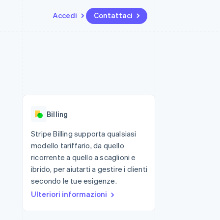
Accedi
Contattaci
Risorse
Ecosistema
Recapiti
me e marketplace
Altro
Integrazioni app
Partner
Contattaci
Product roadmap
ns
Esempi di codice
Stripe App Marketplace
Diventa nostro partner
Scopri cosa ti aspetta
 piattaforme
Blog per sviluppatori
ibero
Stato dell'API
Radar
Prevenzione delle frodi
Billing
Atlas
Costituzione di start-up
Stripe Billing supporta qualsiasi
modello tariffario, da quello
Climate
Rimozione del carbonio
ricorrente a quello a scaglioni e
ibrido, per aiutarti a gestire i clienti
Identity
Verifica online dell'identità
secondo le tue esigenze.
Ulteriori informazioni