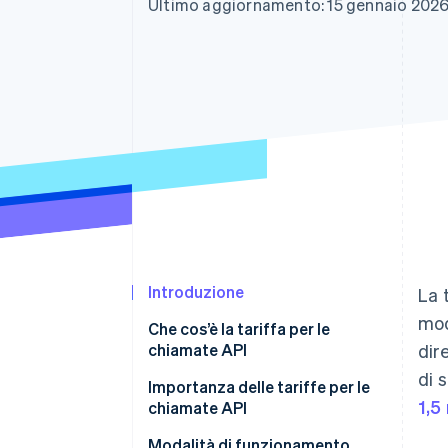
Ultimo aggiornamento: 15 gennaio 202
Link
Pagamento accelerato
Financial Connections
Conti finanziari collegati
Introduzione
La 
mod
Che cos’è la tariffa per le
chiamate API
dir
di 
Importanza delle tariffe per le
1,5
chiamate API
Modalità di funzionamento