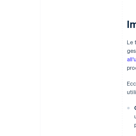
Im
Le 
ges
all'
pro
Ecc
uti