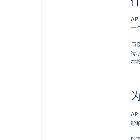
什
AP
一
与
请
在
为
A
影
以