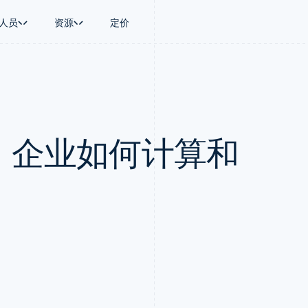
人员
资源
定价
景
指南
按行业
公司
资金管理
平台和交易市
商务
持
接受线上付款
AI 企业
产品路线图
Global Payouts
Connect
币
持方案
实施预建结账流程
创作者经济
Sessions 年度大会
向第三方打款
平台支付
务
务
构建平台或交易市场
游戏
招聘
Crypto
价：企业如何计算和
金融
管理订阅
酒店、旅游与休闲
新闻编辑室
钱包、稳定币发行和发卡基础设
动化
提供按用量计费
保险
Stripe Press
施
企业
发行稳定币支持的支付卡
媒体与娱乐
支付
使用代理预配和管理服务
非营利组织
场
专业服务
理
公共部门
零售
化
on