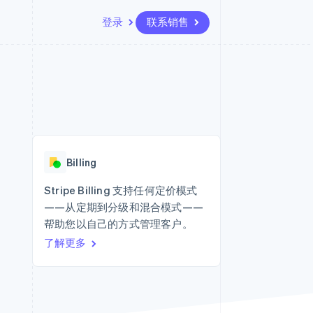
登录
联系销售
资源
生态系统
联系
场
更多
应用程序集成
合作伙伴
联系销售
Product roadmap
代码示例
Stripe App Marketplace
成为合作伙伴
了解未来规划
开发者博客
API 状态
Radar
欺诈防范
Billing
Atlas
初创企业注册
Stripe Billing 支持任何定价模式
——从定期到分级和混合模式——
Climate
碳移除
帮助您以自己的方式管理客户。
了解更多