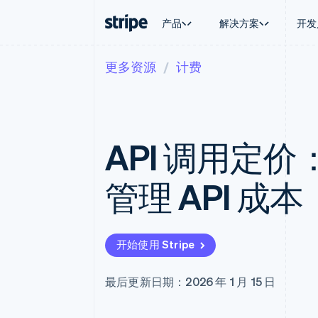
产品
解决方案
开发
更多资源
计费
按企业阶段
文档
学习
按应用场
支持
支付
营收
大型企业
Stripe 文档
博客
智能体
获取支
Payments
Billing
初创企业
API 参考文档
客户案例
加密货
管理支
在线支付
经常性收入
库与 SDK
指南
电子商
专业服
Payment links
Metronome
Stripe Apps
API 调用定
嵌入式
无代码支付
按用量计费
财务自
Checkout
Subscriptions
全球化
预构建支付界面
订阅管理
应用内
管理 API 成本
Elements
Invoicing
交易市
灵活的 UI 组件
一次性或定期账单
资金管
支付方式
Tax
平台
Access to 125+
销售税和增值税自动
SaaS
Terminal
Revenue Recogniti
开始使用 Stripe
线下支付
会计自动化
Authorization Boost
Stripe Sigma
支付成功率优化
自定义报告
最后更新日期：2026 年 1 月 15 日
Link
Data Pipeline
加速结账
数据同步