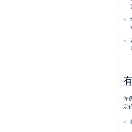
有
许
定