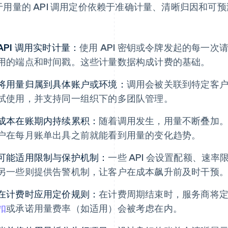
于用量的 API 调用定价依赖于准确计量、清晰归因和可
：
API 调用实时计量：
使用 API 密钥或令牌发起的每一
用的端点和时间戳。这些计量数据构成计费的基础。
将用量归属到具体账户或环境：
调用会被关联到特定客
试使用，并支持同一组织下的多团队管理。
成本在账期内持续累积：
随着调用发生，用量不断叠加
户在每月账单出具之前就能看到用量的变化趋势。
可能适用限制与保护机制：
一些 API 会设置配额、速
另一些则提供告警机制，让客户在成本飙升前及时干预
在计费时应用定价规则：
在计费周期结束时，服务商将
扣
或承诺用量费率（如适用）会被考虑在内。