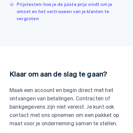
Italiano
English
Prijstesten: hoe je de juiste prijs vindt om je
Japan
omzet en het vertrouwen van je klanten te
日本語
English
vergroten
Kroatië
English
Italiano
Letland
English
Liechtenstein
Deutsch
English
Litouwen
English
Luxemburg
Klaar om aan de slag te gaan?
Français
Deutsch
English
Maleisië
English
简体中文
Maak een account en begin direct met het
Malta
ontvangen van betalingen. Contracten of
English
Mexico
bankgegevens zijn niet vereist. Je kunt ook
Español
English
contact met ons opnemen om een pakket op
Nederland
maat voor je onderneming samen te stellen.
Nederlands
English
Nieuw-Zeeland