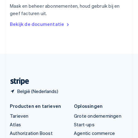
English
Maak en beheer abonnementen, houd gebruik bij en
Vasteland van China
geef facturen uit.
简体中文
English
Verenigd Koninkrijk
Bekijk de documentatie
English
Verenigde Arabische Emiraten
English
Verenigde Staten
English
Español
简体中文
Zweden
Svenska
English
Zwitserland
Deutsch
Français
Italiano
English
België (Nederlands)
Producten en tarieven
Oplossingen
Tarieven
Grote ondernemingen
Atlas
Start-ups
Authorization Boost
Agentic commerce