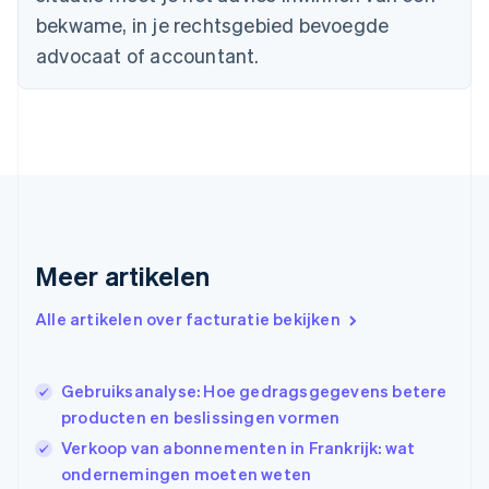
English
bekwame, in je rechtsgebied bevoegde
Duitsland
advocaat of accountant.
Deutsch
English
Estland
English
Finland
English
Svenska
Frankrijk
Français
English
Gibraltar
English
Griekenland
Meer artikelen
English
Hongarije
Alle artikelen over facturatie bekijken
English
Hongkong SAR, China
English
简体中文
Ierland
Gebruiksanalyse: Hoe gedragsgegevens betere
English
producten en beslissingen vormen
India
Verkoop van abonnementen in Frankrijk: wat
English
ondernemingen moeten weten
Italië