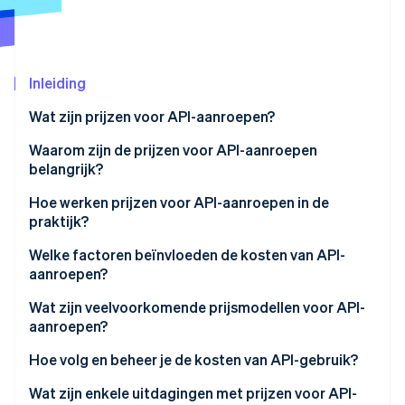
Oprichting van een start-up
Climate
Ecosysteem
CO₂-verwijdering
Inleiding
Partners
Identity
Stripe App Marketplace
Online identiteitsverificatie
Wat zijn prijzen voor API-aanroepen?
Waarom zijn de prijzen voor API-aanroepen
belangrijk?
Hoe werken prijzen voor API-aanroepen in de
Stripe Sessions 2026
praktijk?
Ontdek hoe Stripe de economische infrastructuu
Nu bekijken
Welke factoren beïnvloeden de kosten van API-
aanroepen?
Wat zijn veelvoorkomende prijsmodellen voor API-
aanroepen?
Hoe volg en beheer je de kosten van API-gebruik?
Wat zijn enkele uitdagingen met prijzen voor API-