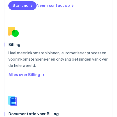
English
Start nu
Neem contact op
Noorwegen
English
Oostenrijk
Deutsch
English
Polen
English
Portugal
Português
English
Billing
Roemenië
Haal meer inkomsten binnen, automatiseer processen
English
voor inkomstenbeheer en ontvang betalingen van over
Singapore
English
简体中文
de hele wereld.
Slovenië
Alles over Billing
English
Italiano
Slowakije
English
Spanje
Español
English
Thailand
ไทย
English
Documentatie voor Billing
Tsjechië