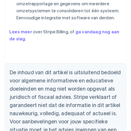
omzetrapportage en gegevens om meerdere
omzetsystemen te consolideren tot één systeem.
Eenvoudige integratie met software van derden.
Lees meer
over Stripe Billing, of
ga vandaag nog aan
de slag
.
Australië
English
België
De inhoud van dit artikel is uitsluitend bedoeld
Nederlands
Français
Deutsch
English
voor algemene informatieve en educatieve
Brazilië
Português
English
doeleinden en mag niet worden opgevat als
Bulgarije
juridisch of fiscaal advies. Stripe verklaart of
English
Canada
garandeert niet dat de informatie in dit artikel
English
Français
nauwkeurig, volledig, adequaat of actueel is.
Cyprus
Voor aanbevelingen voor jouw specifieke
English
Denemarken
situatie moet je het advies inwinnen van een