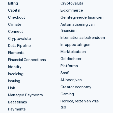
Billing
Cryptovaluta
Capital
E-commerce
Checkout
Geïntegreerde financiën
Climate
Automatisering van
financiën
Connect
Internationaal zakendoen
Cryptovaluta
In-appbetalingen
Data Pipeline
Marktplaatsen
Elements
Geldbeheer
Financial Connections
Platforms
Identity
SaaS
Invoicing
AI-bedrijven
Issuing
Creator economy
Link
Gaming
Managed Payments
Horeca, reizen en vrije
Betaallinks
tijd
Payments