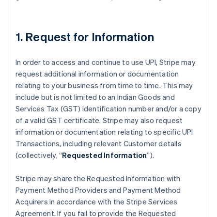
1. Request for Information
Allemagne
In order to access and continue to use UPI, Stripe may
Deutsch
English
request additional information or documentation
Australie
relating to your business from time to time. This may
English
include but is not limited to an Indian Goods and
Autriche
Services Tax (GST) identification number and/or a copy
Deutsch
English
Belgique
of a valid GST certificate. Stripe may also request
Nederlands
Français
Deutsch
English
information or documentation relating to specific UPI
Brésil
Transactions, including relevant Customer details
Português
English
(collectively, “
Requested Information
”).
Bulgarie
English
Canada
Stripe may share the Requested Information with
English
Français
Payment Method Providers and Payment Method
Chine continentale
Acquirers in accordance with the Stripe Services
简体中文
English
Agreement. If you fail to provide the Requested
Chypre