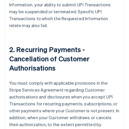
Information, your ability to submit UPI Transactions
English
Croatie
may be suspended or terminated. Specific UPI
English
Italiano
Transactions to which the Requested Information
Danemark
relate may also fail.
English
Émirats arabes unis
English
Espagne
2. Recurring Payments -
Español
English
Cancellation of Customer
Estonie
English
Authorisations
États-Unis
English
Español
简体中文
Finlande
You must comply with applicable provisions in the
English
Svenska
Stripe Services Agreement regarding Customer
France
authorisations and disclosures when you accept UPI
Français
English
Transactions for recurring payments, subscriptions, or
Gibraltar
other payments where your Customer is not present. In
English
Grèce
addition, when your Customer withdraws or cancels
English
their authorization, to the extent permitted by
Hongrie