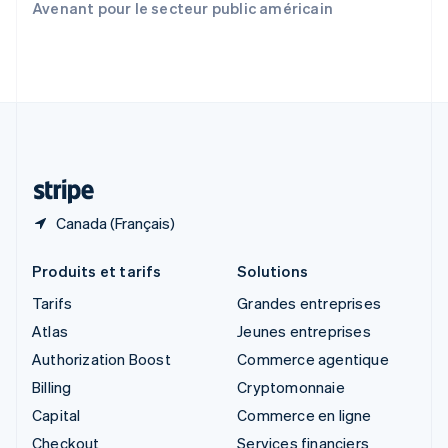
Avenant pour le secteur public américain
English
Slovénie
English
Italiano
Suède
Svenska
English
Suisse
Deutsch
Français
Italiano
English
Thaïlande
ไทย
English
Canada (Français)
Produits et tarifs
Solutions
Tarifs
Grandes entreprises
Atlas
Jeunes entreprises
Authorization Boost
Commerce agentique
Billing
Cryptomonnaie
Capital
Commerce en ligne
Checkout
Services financiers