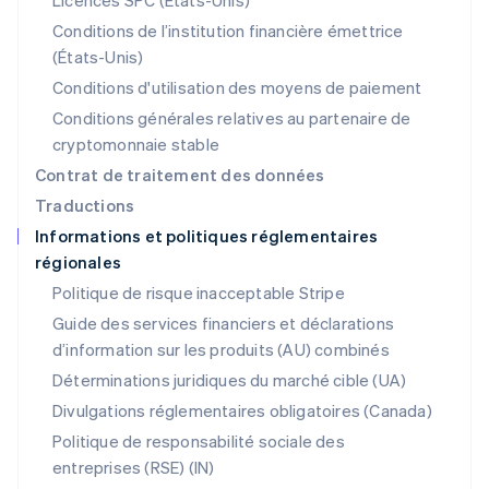
Licences SPC (États-Unis)
Español
English
Conditions de l’institution financière émettrice
Norvège
(États-Unis)
English
Nouvelle-Zélande
Conditions d'utilisation des moyens de paiement
English
Conditions générales relatives au partenaire de
Pays-Bas
cryptomonnaie stable
Nederlands
English
Pologne
Contrat de traitement des données
English
Traductions
Portugal
Informations et politiques réglementaires
Português
English
régionales
RAS de Hong Kong, Chine
English
简体中文
Politique de risque inacceptable Stripe
République tchèque
Guide des services financiers et déclarations
English
d’information sur les produits (AU) combinés
Roumanie
English
Déterminations juridiques du marché cible (UA)
Royaume-Uni
Divulgations réglementaires obligatoires (Canada)
English
Singapour
Politique de responsabilité sociale des
English
简体中文
entreprises (RSE) (IN)
Slovaquie