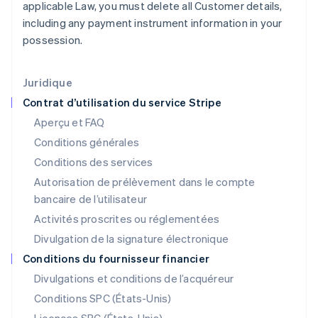
applicable Law, you must delete all Customer details,
English
including any payment instrument information in your
Inde
possession.
English
Irlande
English
Italie
Juridique
Italiano
English
Contrat d’utilisation du service Stripe
Japon
Aperçu et FAQ
日本語
English
Conditions générales
Lettonie
English
Conditions des services
Liechtenstein
Autorisation de prélèvement dans le compte
Deutsch
English
bancaire de l’utilisateur
Lituanie
English
Activités proscrites ou réglementées
Luxembourg
Divulgation de la signature électronique
Français
Deutsch
English
Malaisie
Conditions du fournisseur financier
English
简体中文
Divulgations et conditions de l’acquéreur
Malte
Conditions SPC (États-Unis)
English
Mexique