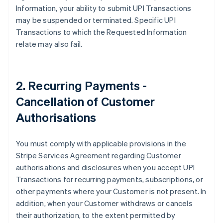
Danimarca
Information, your ability to submit UPI Transactions
English
may be suspended or terminated. Specific UPI
Emirati Arabi Uniti
Transactions to which the Requested Information
English
relate may also fail.
Estonia
English
Finlandia
English
Svenska
2. Recurring Payments -
Francia
Cancellation of Customer
Français
English
Germania
Authorisations
Deutsch
English
Giappone
日本語
English
You must comply with applicable provisions in the
Gibilterra
Stripe Services Agreement regarding Customer
English
authorisations and disclosures when you accept UPI
Grecia
Transactions for recurring payments, subscriptions, or
English
India
other payments where your Customer is not present. In
English
addition, when your Customer withdraws or cancels
Irlanda
their authorization, to the extent permitted by
English