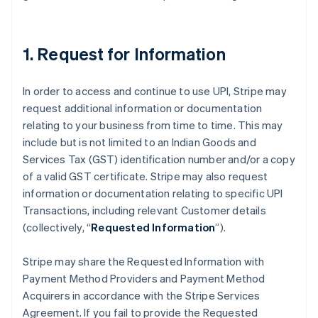
1. Request for Information
Australia
English
In order to access and continue to use UPI, Stripe may
Austria
request additional information or documentation
Deutsch
English
relating to your business from time to time. This may
Belgio
include but is not limited to an Indian Goods and
Nederlands
Français
Deutsch
English
Brasile
Services Tax (GST) identification number and/or a copy
Português
English
of a valid GST certificate. Stripe may also request
Bulgaria
information or documentation relating to specific UPI
English
Transactions, including relevant Customer details
Canada
(collectively, “
Requested Information
”).
English
Français
Cina continentale
简体中文
English
Stripe may share the Requested Information with
Cipro
Payment Method Providers and Payment Method
English
Acquirers in accordance with the Stripe Services
Croazia
Agreement. If you fail to provide the Requested
English
Italiano