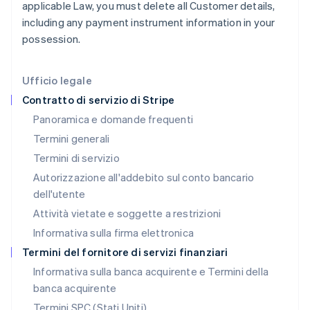
applicable Law, you must delete all Customer details,
Italia
including any payment instrument information in your
Italiano
English
Lettonia
possession.
English
Liechtenstein
Deutsch
English
Ufficio legale
Lituania
Contratto di servizio di Stripe
English
Panoramica e domande frequenti
Lussemburgo
Termini generali
Français
Deutsch
English
Malaysia
Termini di servizio
English
简体中文
Autorizzazione all'addebito sul conto bancario
Malta
dell'utente
English
Messico
Attività vietate e soggette a restrizioni
Español
English
Informativa sulla firma elettronica
Norvegia
English
Termini del fornitore di servizi finanziari
Nuova Zelanda
Informativa sulla banca acquirente e Termini della
English
banca acquirente
Paesi Bassi
Nederlands
English
Termini SPC (Stati Uniti)