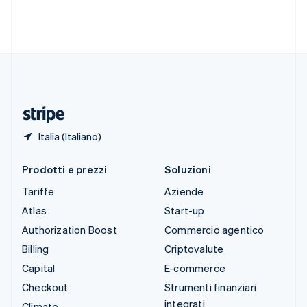
Svezia
Svenska
English
Svizzera
Deutsch
Français
Italiano
English
Thailandia
ไทย
English
Ungheria
English
Italia (Italiano)
Prodotti e prezzi
Soluzioni
Tariffe
Aziende
Atlas
Start-up
Authorization Boost
Commercio agentico
Billing
Criptovalute
Capital
E-commerce
Checkout
Strumenti finanziari
integrati
Climate