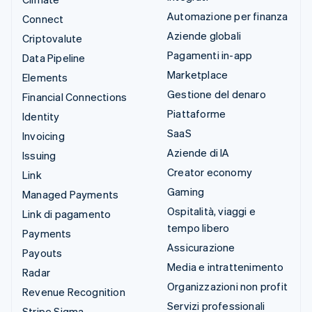
Automazione per finanza
Connect
Aziende globali
Criptovalute
Pagamenti in-app
Data Pipeline
Marketplace
Elements
Gestione del denaro
Financial Connections
Piattaforme
Identity
SaaS
Invoicing
Aziende di IA
Issuing
Creator economy
Link
Gaming
Managed Payments
Ospitalità, viaggi e
Link di pagamento
tempo libero
Payments
Assicurazione
Payouts
Media e intrattenimento
Radar
Organizzazioni non profit
Revenue Recognition
Servizi professionali
Stripe Sigma