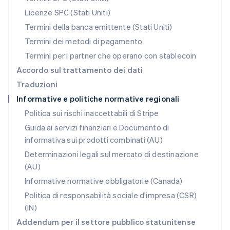
Polonia
Licenze SPC (Stati Uniti)
English
Portogallo
Termini della banca emittente (Stati Uniti)
Português
English
Termini dei metodi di pagamento
RAS di Hong Kong, Cina
Termini per i partner che operano con stablecoin
English
简体中文
Regno Unito
Accordo sul trattamento dei dati
English
Traduzioni
Repubblica Ceca
Informative e politiche normative regionali
English
Romania
Politica sui rischi inaccettabili di Stripe
English
Guida ai servizi finanziari e Documento di
Singapore
informativa sui prodotti combinati (AU)
English
简体中文
Slovacchia
Determinazioni legali sul mercato di destinazione
English
(AU)
Slovenia
Informative normative obbligatorie (Canada)
English
Italiano
Spagna
Politica di responsabilità sociale d'impresa (CSR)
Español
English
(IN)
Stati Uniti
Addendum per il settore pubblico statunitense
English
Español
简体中文