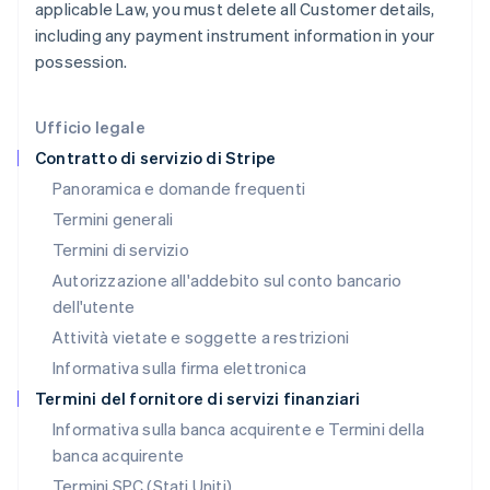
applicable Law, you must delete all Customer details,
Italia
including any payment instrument information in your
Italiano
English
Lettonia
possession.
English
Liechtenstein
Deutsch
English
Ufficio legale
Lituania
Contratto di servizio di Stripe
English
Panoramica e domande frequenti
Lussemburgo
Termini generali
Français
Deutsch
English
Malaysia
Termini di servizio
English
简体中文
Autorizzazione all'addebito sul conto bancario
Malta
dell'utente
English
Messico
Attività vietate e soggette a restrizioni
Español
English
Informativa sulla firma elettronica
Norvegia
English
Termini del fornitore di servizi finanziari
Nuova Zelanda
Informativa sulla banca acquirente e Termini della
English
banca acquirente
Paesi Bassi
Nederlands
English
Termini SPC (Stati Uniti)