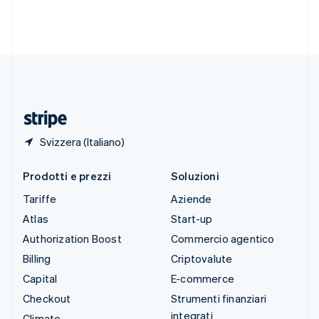
Svezia
Svenska
English
Svizzera
Deutsch
Français
Italiano
English
Thailandia
ไทย
English
Ungheria
English
Svizzera (Italiano)
Prodotti e prezzi
Soluzioni
Tariffe
Aziende
Atlas
Start-up
Authorization Boost
Commercio agentico
Billing
Criptovalute
Capital
E-commerce
Checkout
Strumenti finanziari
integrati
Climate