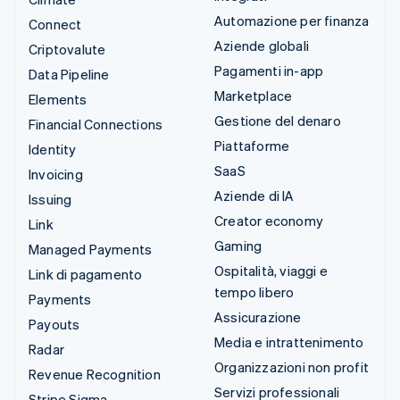
Automazione per finanza
Connect
Aziende globali
Criptovalute
Pagamenti in-app
Data Pipeline
Marketplace
Elements
Gestione del denaro
Financial Connections
Piattaforme
Identity
SaaS
Invoicing
Aziende di IA
Issuing
Creator economy
Link
Gaming
Managed Payments
Ospitalità, viaggi e
Link di pagamento
tempo libero
Payments
Assicurazione
Payouts
Media e intrattenimento
Radar
Organizzazioni non profit
Revenue Recognition
Servizi professionali
Stripe Sigma