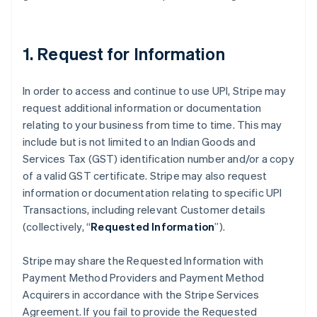
1. Request for Information
Australia
English
In order to access and continue to use UPI, Stripe may
Austria
request additional information or documentation
Deutsch
English
relating to your business from time to time. This may
Belgio
include but is not limited to an Indian Goods and
Nederlands
Français
Deutsch
English
Brasile
Services Tax (GST) identification number and/or a copy
Português
English
of a valid GST certificate. Stripe may also request
Bulgaria
information or documentation relating to specific UPI
English
Transactions, including relevant Customer details
Canada
(collectively, “
Requested Information
”).
English
Français
Cina continentale
简体中文
English
Stripe may share the Requested Information with
Cipro
Payment Method Providers and Payment Method
English
Acquirers in accordance with the Stripe Services
Croazia
Agreement. If you fail to provide the Requested
English
Italiano