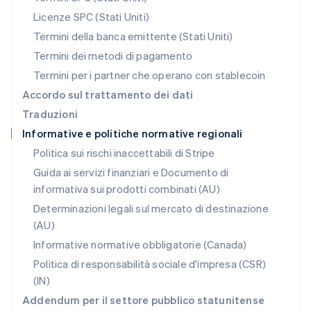
Polonia
Licenze SPC (Stati Uniti)
English
Portogallo
Termini della banca emittente (Stati Uniti)
Português
English
Termini dei metodi di pagamento
RAS di Hong Kong, Cina
Termini per i partner che operano con stablecoin
English
简体中文
Regno Unito
Accordo sul trattamento dei dati
English
Traduzioni
Repubblica Ceca
Informative e politiche normative regionali
English
Romania
Politica sui rischi inaccettabili di Stripe
English
Guida ai servizi finanziari e Documento di
Singapore
informativa sui prodotti combinati (AU)
English
简体中文
Slovacchia
Determinazioni legali sul mercato di destinazione
English
(AU)
Slovenia
Informative normative obbligatorie (Canada)
English
Italiano
Spagna
Politica di responsabilità sociale d'impresa (CSR)
Español
English
(IN)
Stati Uniti
Addendum per il settore pubblico statunitense
English
Español
简体中文