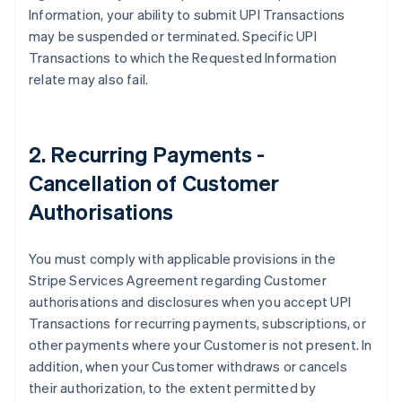
Danimarca
Information, your ability to submit UPI Transactions
English
may be suspended or terminated. Specific UPI
Emirati Arabi Uniti
Transactions to which the Requested Information
English
relate may also fail.
Estonia
English
Finlandia
English
Svenska
2. Recurring Payments -
Francia
Cancellation of Customer
Français
English
Germania
Authorisations
Deutsch
English
Giappone
日本語
English
You must comply with applicable provisions in the
Gibilterra
Stripe Services Agreement regarding Customer
English
authorisations and disclosures when you accept UPI
Grecia
Transactions for recurring payments, subscriptions, or
English
India
other payments where your Customer is not present. In
English
addition, when your Customer withdraws or cancels
Irlanda
their authorization, to the extent permitted by
English