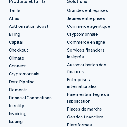
Produits et tarifs
Solutions
Tarifs
Grandes entreprises
Atlas
Jeunes entreprises
Authorization Boost
Commerce agentique
Billing
Cryptomonnaie
Capital
Commerce en ligne
Checkout
Services financiers
intégrés
Climate
Automatisation des
Connect
finances
Cryptomonnaie
Entreprises
Data Pipeline
internationales
Elements
Paiements intégrés à
Financial Connections
l’application
Identity
Places de marché
Invoicing
Gestion financière
Issuing
Plateformes