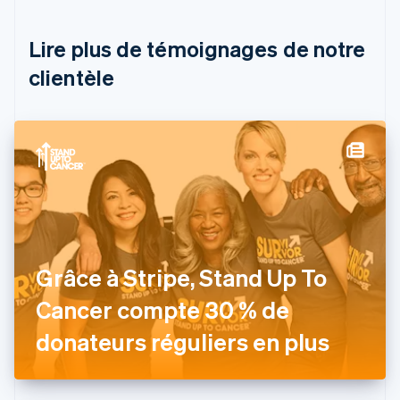
Brésil
Português
English
Lire plus de témoignages de notre
Bulgarie
English
clientèle
Canada
English
Français
Chine continentale
简体中文
English
Chypre
English
Croatie
English
Italiano
Danemark
English
Émirats arabes unis
Grâce à Stripe, Stand Up To
English
Cancer compte 30 % de
Espagne
Español
English
donateurs réguliers en plus
Estonie
English
États-Unis
English
Español
简体中文