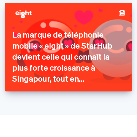
Finlande
English
Svenska
France
Français
English
Gibraltar
La marque de téléphonie
English
Grèce
mobile « eight » de StarHub
English
Hongrie
devient celle qui connaît la
English
plus forte croissance à
Inde
English
Singapour, tout en
Irlande
English
développant ses solutions de
Italie
Italiano
English
paiement avec Stripe
Japon
日本語
English
Lettonie
English
Liechtenstein
Deutsch
English