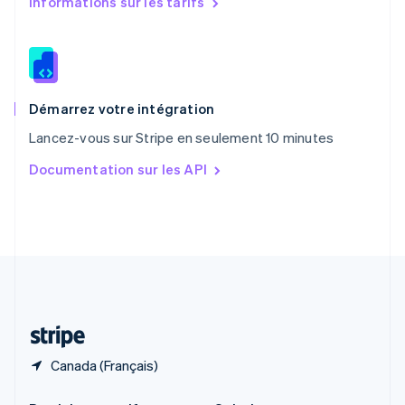
Informations sur les tarifs
République tchèque
English
Roumanie
English
Royaume-Uni
English
Démarrez votre intégration
Singapour
Lancez-vous sur Stripe en seulement 10 minutes
English
简体中文
Slovaquie
Documentation sur les API
English
Slovénie
English
Italiano
Suède
Svenska
English
Suisse
Deutsch
Français
Italiano
English
Thaïlande
ไทย
English
Canada (Français)