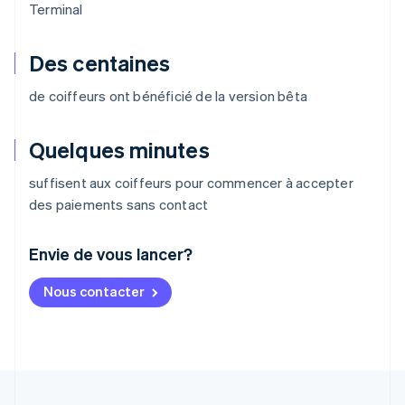
Terminal
Des centaines
de coiffeurs ont bénéficié de la version bêta
Quelques minutes
suffisent aux coiffeurs pour commencer à accepter
des paiements sans contact
Envie de vous lancer?
Allemagne
Nous contacter
Deutsch
English
Australie
English
Autriche
Deutsch
English
Belgique
Nederlands
Français
Deutsch
English