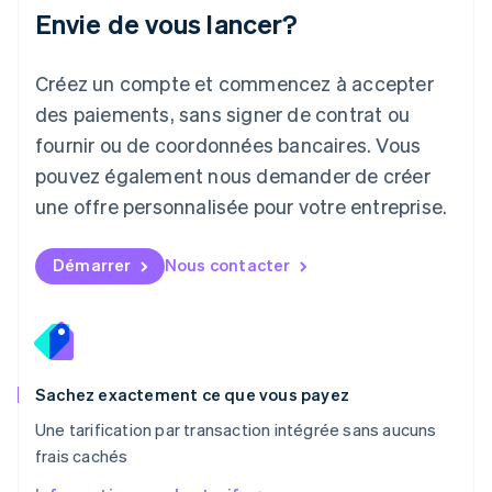
Envie de vous lancer?
Lituanie
English
Luxembourg
Créez un compte et commencez à accepter
Français
Deutsch
English
Malaisie
des paiements, sans signer de contrat ou
English
简体中文
fournir ou de coordonnées bancaires. Vous
Malte
pouvez également nous demander de créer
English
Mexique
une offre personnalisée pour votre entreprise.
Español
English
Norvège
English
Démarrer
Nous contacter
Nouvelle-Zélande
English
Pays-Bas
Nederlands
English
Pologne
English
Sachez exactement ce que vous payez
Portugal
Une tarification par transaction intégrée sans aucuns
Português
English
frais cachés
RAS de Hong Kong, Chine
English
简体中文