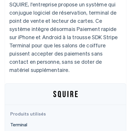
SQUIRE, l'entreprise propose un système qui
Commerce de détail
État des API
Atlas
Constitution d'une entreprise
conjugue logiciel de réservation, terminal de
Climate
point de vente et lecteur de cartes. Ce
Élimination du carbone
Écosystème
système intègre désormais Paiement rapide
Identity
sur iPhone et Android à la trousse SDK Stripe
Partenaires
Vérification de l'identité
Stripe App Marketplace
Terminal pour que les salons de coiffure
puissent accepter des paiements sans
contact en personne, sans se doter de
matériel supplémentaire.
Stripe Sessions 2026
Découvrez comment Stripe construit l’infrastructure écon
l’IA.
Regarder
Produits utilisés
Terminal