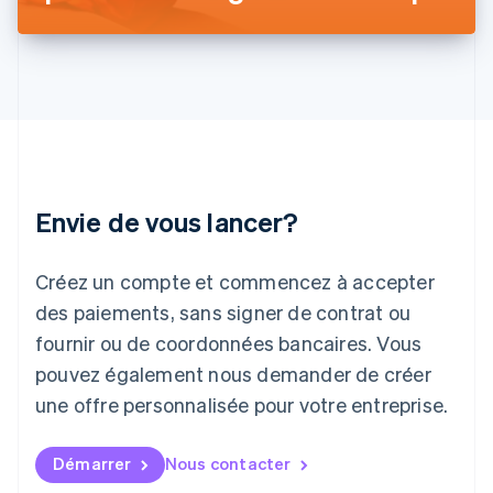
English
Italie
Italiano
English
Japon
日本語
English
Lettonie
English
Liechtenstein
Deutsch
English
Envie de vous lancer?
Lituanie
English
Luxembourg
Créez un compte et commencez à accepter
Français
Deutsch
English
Malaisie
des paiements, sans signer de contrat ou
English
简体中文
fournir ou de coordonnées bancaires. Vous
Malte
pouvez également nous demander de créer
English
Mexique
une offre personnalisée pour votre entreprise.
Español
English
Norvège
English
Démarrer
Nous contacter
Nouvelle-Zélande