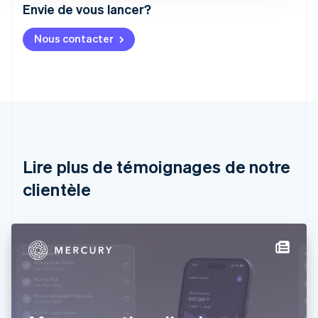
Envie de vous lancer?
Allemagne
Nous contacter
Deutsch
English
Australie
English
Autriche
Deutsch
English
Belgique
Nederlands
Français
Deutsch
English
Brésil
Português
English
Lire plus de témoignages de notre
Bulgarie
English
clientèle
Canada
English
Français
Chine continentale
简体中文
English
Chypre
English
Croatie
English
Italiano
Danemark