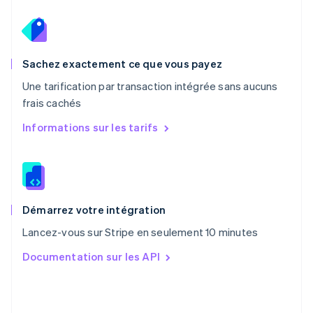
English
Pays-Bas
Nederlands
English
Pologne
English
Sachez exactement ce que vous payez
Portugal
Une tarification par transaction intégrée sans aucuns
Português
English
frais cachés
RAS de Hong Kong, Chine
English
简体中文
Informations sur les tarifs
République tchèque
English
Roumanie
English
Royaume-Uni
English
Démarrez votre intégration
Singapour
Lancez-vous sur Stripe en seulement 10 minutes
English
简体中文
Slovaquie
Documentation sur les API
English
Slovénie
English
Italiano
Suède