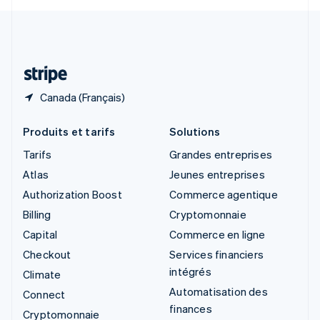
Svenska
English
Suisse
Deutsch
Français
Italiano
English
Thaïlande
ไทย
English
Canada (Français)
Produits et tarifs
Solutions
Tarifs
Grandes entreprises
Atlas
Jeunes entreprises
Authorization Boost
Commerce agentique
Billing
Cryptomonnaie
Capital
Commerce en ligne
Checkout
Services financiers
intégrés
Climate
Automatisation des
Connect
finances
Cryptomonnaie