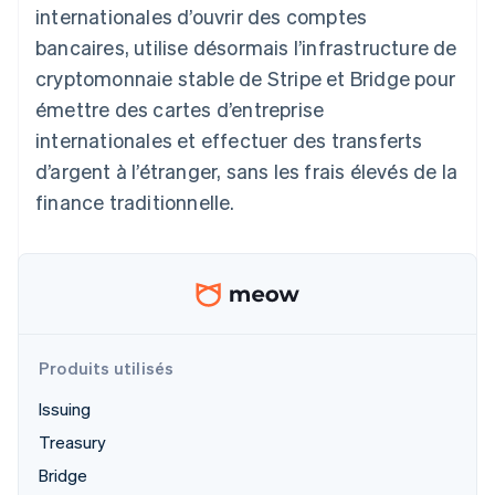
internationales d’ouvrir des comptes
Commerce de détail
État des API
Atlas
Constitution d'une entreprise
bancaires, utilise désormais l’infrastructure de
Climate
cryptomonnaie stable de Stripe et Bridge pour
Élimination du carbone
Écosystème
émettre des cartes d’entreprise
Identity
internationales et effectuer des transferts
Partenaires
Vérification de l'identité
Stripe App Marketplace
d’argent à l’étranger, sans les frais élevés de la
finance traditionnelle.
Stripe Sessions 2026
Découvrez comment Stripe construit l’infrastructure écon
l’IA.
Regarder
Produits utilisés
Issuing
Treasury
Bridge