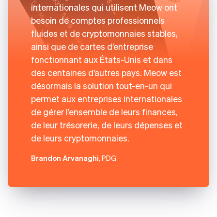
internationales qui utilisent Meow ont
besoin de comptes professionnels
fluides et de cryptomonnaies stables,
ainsi que de cartes d’entreprise
fonctionnant aux États-Unis et dans
des centaines d’autres pays. Meow est
désormais la solution tout-en-un qui
permet aux entreprises internationales
de gérer l’ensemble de leurs finances,
de leur trésorerie, de leurs dépenses et
de leurs cryptomonnaies.
Brandon Arvanaghi
, PDG