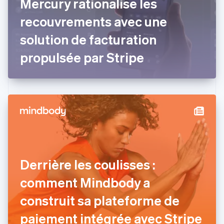
Mercury rationalise les
English
Émirats arabes unis
recouvrements avec une
English
solution de facturation
Espagne
Español
English
propulsée par Stripe
Estonie
English
États-Unis
English
Español
简体中文
Finlande
English
Svenska
France
Français
English
Gibraltar
English
Grèce
Derrière les coulisses :
English
Hongrie
comment Mindbody a
English
construit sa plateforme de
Inde
English
paiement intégrée avec Stripe
Irlande