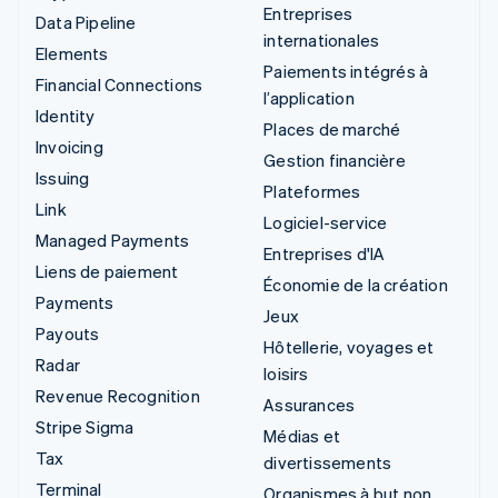
Entreprises
Data Pipeline
internationales
Elements
Paiements intégrés à
Financial Connections
l’application
Identity
Places de marché
Invoicing
Gestion financière
Issuing
Plateformes
Link
Logiciel-service
Managed Payments
Entreprises d'IA
Liens de paiement
Économie de la création
Payments
Jeux
Payouts
Hôtellerie, voyages et
Radar
loisirs
Revenue Recognition
Assurances
Stripe Sigma
Médias et
Tax
divertissements
Terminal
Organismes à but non