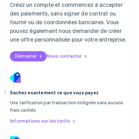
Créez un compte et commencez à accepter
Français
Deutsch
English
Malaisie
des paiements, sans signer de contrat ou
English
简体中文
fournir ou de coordonnées bancaires. Vous
Malte
pouvez également nous demander de créer
English
Mexique
une offre personnalisée pour votre entreprise.
Español
English
Norvège
English
Démarrer
Nous contacter
Nouvelle-Zélande
English
Pays-Bas
Nederlands
English
Pologne
English
Sachez exactement ce que vous payez
Portugal
Une tarification par transaction intégrée sans aucuns
Português
English
frais cachés
RAS de Hong Kong, Chine
English
简体中文
Informations sur les tarifs
République tchèque
English
Roumanie