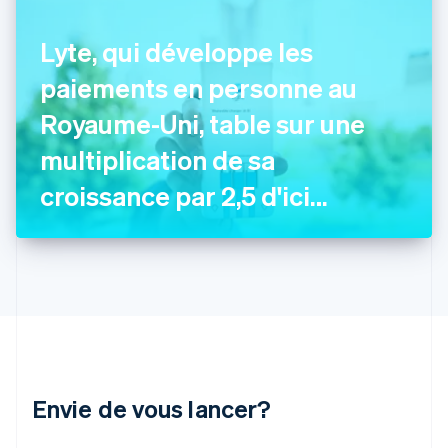
Français
English
Gibraltar
Lyte, qui développe les
English
Grèce
paiements en personne au
English
Hongrie
Royaume-Uni, table sur une
English
multiplication de sa
Inde
English
croissance par 2,5 d'ici
Irlande
English
fin 2022
Italie
Italiano
English
Japon
日本語
English
Lettonie
English
Liechtenstein
Deutsch
English
Envie de vous lancer?
Lituanie
English
Luxembourg