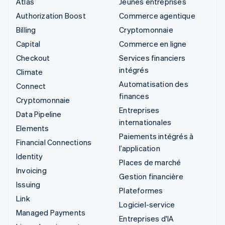
Atlas
Jeunes entreprises
Authorization Boost
Commerce agentique
Billing
Cryptomonnaie
Capital
Commerce en ligne
Checkout
Services financiers
intégrés
Climate
Automatisation des
Connect
finances
Cryptomonnaie
Entreprises
Data Pipeline
internationales
Elements
Paiements intégrés à
Financial Connections
l’application
Identity
Places de marché
Invoicing
Gestion financière
Issuing
Plateformes
Link
Logiciel-service
Managed Payments
Entreprises d'IA