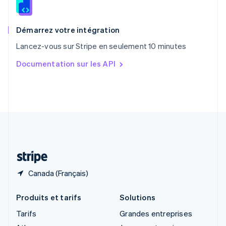
English
Royaume-Uni
English
Démarrez votre intégration
Singapour
Lancez-vous sur Stripe en seulement 10 minutes
English
简体中文
Slovaquie
Documentation sur les API
English
Slovénie
English
Italiano
Suède
Svenska
English
Suisse
Deutsch
Français
Italiano
English
Thaïlande
ไทย
English
Canada (Français)
Produits et tarifs
Solutions
Tarifs
Grandes entreprises