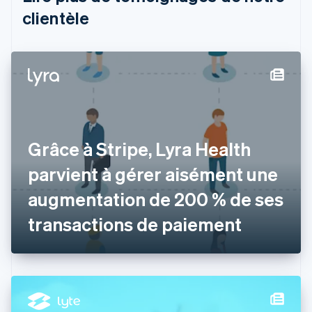
English
clientèle
Canada
English
Français
Chine continentale
简体中文
English
Chypre
English
Croatie
English
Italiano
Danemark
Grâce à Stripe, Lyra Health
English
Émirats arabes unis
parvient à gérer aisément une
English
augmentation de 200 % de ses
Espagne
Español
English
transactions de paiement
Estonie
English
États-Unis
English
Español
简体中文
Finlande
English
Svenska
France