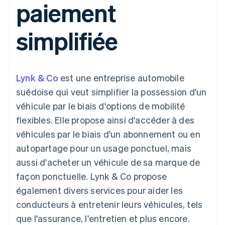
paiement
d'IU flexibles
Recognition
l’application
ou une place de marché
Moyens de
Automatisations
Places de marché
paiement
Entreprise
comptables
Gestion financière
Gérer les abonnements
simplifiée
Accès à plus
Stripe Sigma
Plateformes
de 125 modes
Rapports
Feuille de route du
Logiciels-services
Proposer une
de paiement
Terminal
personnalisés
produit
facturation à
Paiements en
Data Pipeline
Conférence annuelle de
l’utilisation
personne
Synchronisation
Sessions
Émettre des cartes qui
Lynk & Co
est une entreprise automobile
Authorization
des données
Carrières
reposent sur les
Par secteur d'activité
Boost
Salle de presse
cryptomonnaies
suédoise qui veut simplifier la possession d'un
Optimisation
Stripe Press
stables
véhicule par le biais d'options de mobilité
des
Entreprises d'IA
Fournir et gérer des
acceptations
Link
Économie de la
services à l’aide
flexibles. Elle propose ainsi d'accéder à des
Paiements
création
d’agents
Jeux
véhicules par le biais d'un abonnement ou en
accélérés
Contact
Hôtellerie, voyages et
autopartage pour un usage ponctuel, mais
loisirs
Nous contacter
Assurances
aussi d'acheter un véhicule de sa marque de
Devenir partenaire
Ressources
Médias et
façon ponctuelle. Lynk & Co propose
Plus
divertissements
Product roadmap
Organismes à but non
Intégrations
également divers services pour aider les
Découvrez ce qui vous attend
lucratif
d'applications
conducteurs à entretenir leurs véhicules, tels
Services aux
Exemples de code
Radar
entreprises
Blog des développeurs
que l'assurance, l'entretien et plus encore.
Prévention de la fraude
Secteur public