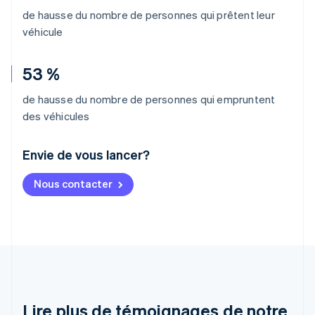
de hausse du nombre de personnes qui prêtent leur
véhicule
53 %
de hausse du nombre de personnes qui empruntent
des véhicules
Envie de vous lancer?
Allemagne
Nous contacter
Deutsch
English
Australie
English
Autriche
Deutsch
English
Belgique
Nederlands
Français
Deutsch
English
Brésil
Português
English
Lire plus de témoignages de notre
Bulgarie