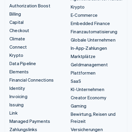
Authorization Boost
Krypto
Billing
E-Commerce
Capital
Embedded Finance
Checkout
Finanzautomatisierung
Climate
Globale Unternehmen
Connect
In-App-Zahlungen
Krypto
Marktplätze
Data Pipeline
Geldmanagement
Elements
Plattformen
Financial Connections
SaaS
Identity
KI-Unternehmen
Invoicing
Creator Economy
Issuing
Gaming
Link
Bewirtung, Reisen und
Managed Payments
Freizeit
Zahlungslinks
Versicherungen