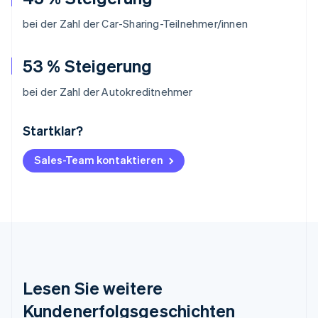
bei der Zahl der Car-Sharing-Teilnehmer/innen
53 % Steigerung
bei der Zahl der Autokreditnehmer
Startklar?
Australien
English
Belgien
Sales-Team kontaktieren
Nederlands
Français
Deutsch
English
Brasilien
Português
English
Bulgarien
English
Dänemark
English
Deutschland
Lesen Sie weitere
Deutsch
English
Estland
Kundenerfolgsgeschichten
English