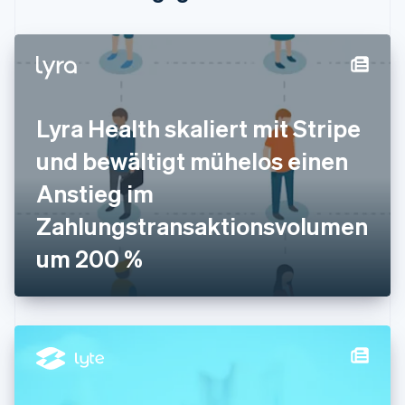
Festlandchina
简体中文
English
Finnland
English
Svenska
Frankreich
Français
English
Lyra Health skaliert mit Stripe
Gibraltar
English
und bewältigt mühelos einen
Griechenland
English
Anstieg im
Indien
Zahlungstransaktionsvolumen
English
Irland
um 200 %
English
Italien
Italiano
English
Japan
日本語
English
Kanada
English
Français
Kroatien
English
Italiano