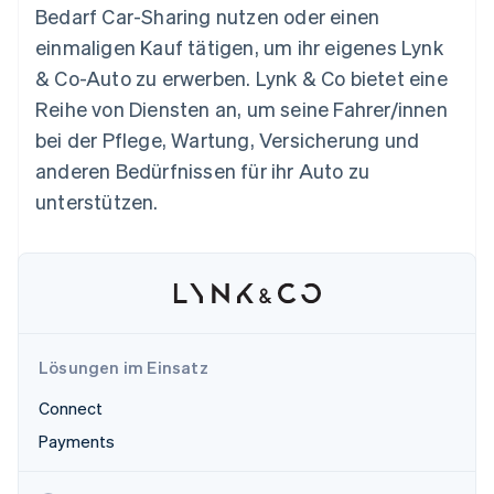
Betrugsprävention
Bedarf Car-Sharing nutzen oder einen
Ecosystem
Atlas
einmaligen Kauf tätigen, um ihr eigenes Lynk
Start-up-Gründung
Partner
& Co-Auto zu erwerben. Lynk & Co bietet eine
Stripe App-Marktplatz
Climate
Reihe von Diensten an, um seine Fahrer/innen
CO₂-Entnahme
bei der Pflege, Wartung, Versicherung und
anderen Bedürfnissen für ihr Auto zu
unterstützen.
Stripe-Sessions 2026
Erfahren Sie, wie Stripe Lösungen für die Wirtschaft
Jetzt ansehen
Lösungen im Einsatz
Connect
Payments