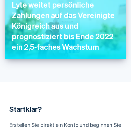
Lyte weitet persönliche
Lettland
English
Zahlungen auf das Vereinigte
Liechtenstein
Deutsch
English
Königreich aus und
Litauen
prognostiziert bis Ende 2022
English
Luxemburg
ein 2,5-faches Wachstum
Français
Deutsch
English
Malaysia
English
简体中文
Malta
English
Mexiko
Español
English
Neuseeland
English
Niederlande
Nederlands
English
Startklar?
Norwegen
English
Österreich
Erstellen Sie direkt ein Konto und beginnen Sie
Deutsch
English