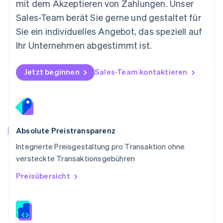
mit dem Akzeptieren von Zahlungen. Unser
Polen
Sales-Team berät Sie gerne und gestaltet für
English
Portugal
Sie ein individuelles Angebot, das speziell auf
Português
English
Ihr Unternehmen abgestimmt ist.
Rumänien
English
Schweden
Jetzt beginnen
Sales-Team kontaktieren
Svenska
English
Schweiz
Deutsch
Français
Italiano
English
Singapur
English
简体中文
Slowakei
Absolute Preistransparenz
English
Integrierte Preisgestaltung pro Transaktion ohne
Slowenien
versteckte Transaktionsgebühren
English
Italiano
Sonderverwaltungsregion Hongkong,
Preisübersicht
China
English
简体中文
Spanien
Español
English
Thailand