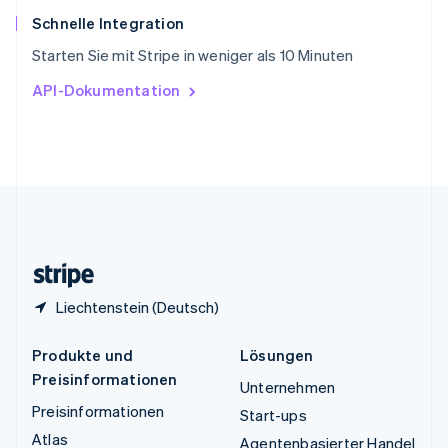
ไทย
English
Schnelle Integration
Tschechische Republik
Starten Sie mit Stripe in weniger als 10 Minuten
English
Ungarn
API-Dokumentation
English
Vereinigte Arabische Emirate
English
Vereinigte Staaten
English
Español
简体中文
Vereinigtes Königreich
English
Zypern
English
Liechtenstein (Deutsch)
Produkte und
Lösungen
Preisinformationen
Unternehmen
Preisinformationen
Start-ups
Atlas
Agentenbasierter Handel