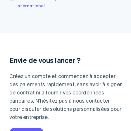
Français
English
international
Gibraltar
English
Grèce
English
Hongrie
English
Inde
English
Irlande
Envie de vous lancer ?
English
Italie
Italiano
English
Créez un compte et commencez à accepter
Japon
日本語
English
des paiements rapidement, sans avoir à signer
Lettonie
de contrat ni à fournir vos coordonnées
English
bancaires. N'hésitez pas à nous contacter
Liechtenstein
pour discuter de solutions personnalisées pour
Deutsch
English
Lituanie
votre entreprise.
English
Luxembourg