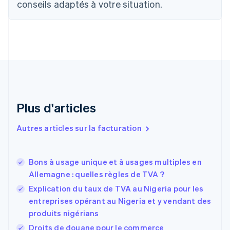
English
conseils adaptés à votre situation.
Canada
English
Français
Chine continentale
简体中文
English
Chypre
English
Croatie
English
Italiano
Danemark
English
Plus d'articles
Émirats arabes unis
English
Autres articles sur la facturation
Espagne
Español
English
Estonie
Bons à usage unique et à usages multiples en
English
Allemagne : quelles règles de TVA ?
États-Unis
Explication du taux de TVA au Nigeria pour les
English
Español
简体中文
Finlande
entreprises opérant au Nigeria et y vendant des
English
Svenska
produits nigérians
France
Droits de douane pour le commerce