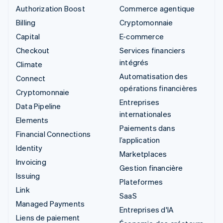
Authorization Boost
Commerce agentique
Billing
Cryptomonnaie
Capital
E-commerce
Checkout
Services financiers
intégrés
Climate
Automatisation des
Connect
opérations financières
Cryptomonnaie
Entreprises
Data Pipeline
internationales
Elements
Paiements dans
Financial Connections
l’application
Identity
Marketplaces
Invoicing
Gestion financière
Issuing
Plateformes
Link
SaaS
Managed Payments
Entreprises d'IA
Liens de paiement