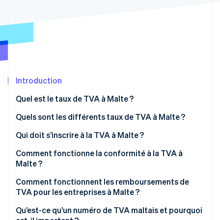
Découvrez les prochaines évolutions
Commerce en ligne
Radar
Prévention de la fraude
Écosystème
Atlas
Constitution de start-up
Partenaires
Climate
Stripe App Marketplace
Élimination du carbone
Introduction
Identity
Quel est le taux de TVA à Malte ?
Vérification de l'identité
Quels sont les différents taux de TVA à Malte ?
Qui doit s’inscrire à la TVA à Malte ?
Comment fonctionne la conformité à la TVA à
Stripe Sessions 2026
Malte ?
Découvrez comment Stripe construit l’infrastructure écono
Regarder la vidéo
Comment fonctionnent les remboursements de
TVA pour les entreprises à Malte ?
Qu’est-ce qu’un numéro de TVA maltais et pourquoi