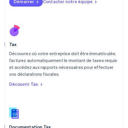
Français
Deutsch
English
Démarrer
Contacter notre équipe
Malaisie
English
简体中文
Malte
English
Mexique
Español
English
Norvège
Tax
English
Nouvelle-Zélande
Découvrez où votre entreprise doit être immatriculée,
English
facturez automatiquement le montant de taxes requis
Pays-Bas
et accédez aux rapports nécessaires pour effectuer
Nederlands
English
vos déclarations fiscales.
Pologne
English
Découvrir Tax
Portugal
Português
English
R.A.S. de Hong Kong, Chine
English
简体中文
République tchèque
English
Roumanie
Documentation Tax