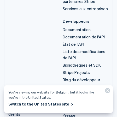
partenaires Stripe
Services aux entreprises
Développeurs
Documentation
Documentation de l'API
État de l'API
Liste des modifications
de l'API
Bibliothèques et SDK
Stripe Projects
Blog du développeur
Ressources
Entreprise
You’re viewing our website for Belgium, but it looks like
you’re in the United States.
Guides
Feuille de route produits
Switch to the United States site
Témoignages de nos
Carrières
clients
Presse