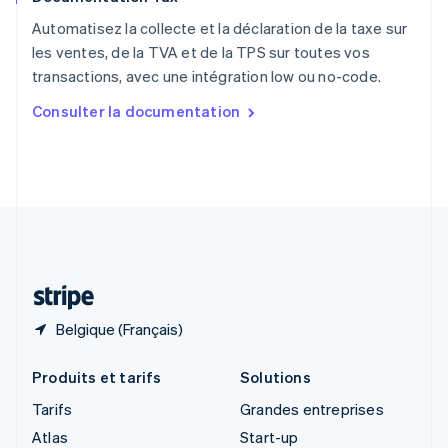
English
Royaume-Uni
Automatisez la collecte et la déclaration de la taxe sur
English
les ventes, de la TVA et de la TPS sur toutes vos
Singapour
transactions, avec une intégration low ou no-code.
English
简体中文
Slovaquie
Consulter la documentation
English
Slovénie
English
Italiano
Suède
Svenska
English
Suisse
Deutsch
Français
Italiano
English
Thaïlande
ไทย
English
Belgique (Français)
Produits et tarifs
Solutions
Tarifs
Grandes entreprises
Atlas
Start-up