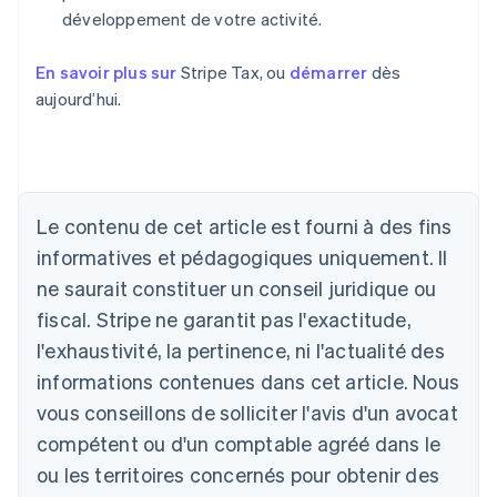
développement de votre activité.
En savoir plus sur
Stripe Tax, ou
démarrer
dès
aujourd’hui.
Le contenu de cet article est fourni à des fins
Allemagne
informatives et pédagogiques uniquement. Il
Deutsch
English
ne saurait constituer un conseil juridique ou
Australie
fiscal. Stripe ne garantit pas l'exactitude,
English
Autriche
l'exhaustivité, la pertinence, ni l'actualité des
Deutsch
English
informations contenues dans cet article. Nous
Belgique
vous conseillons de solliciter l'avis d'un avocat
Nederlands
Français
Deutsch
English
Brésil
compétent ou d'un comptable agréé dans le
Português
English
ou les territoires concernés pour obtenir des
Bulgarie