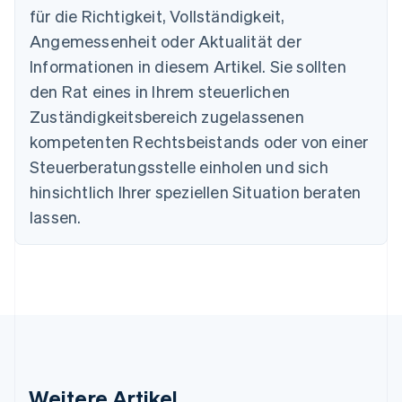
Belgien
für die Richtigkeit, Vollständigkeit,
Nederlands
Français
Deutsch
English
Brasilien
Angemessenheit oder Aktualität der
Português
English
Informationen in diesem Artikel. Sie sollten
Bulgarien
den Rat eines in Ihrem steuerlichen
English
Dänemark
Zuständigkeitsbereich zugelassenen
English
kompetenten Rechtsbeistands oder von einer
Deutschland
Steuerberatungsstelle einholen und sich
Deutsch
English
Estland
hinsichtlich Ihrer speziellen Situation beraten
English
lassen.
Festlandchina
简体中文
English
Finnland
English
Svenska
Frankreich
Français
English
Gibraltar
English
Griechenland
English
Weitere Artikel