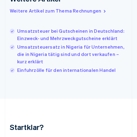
Indien
English
Weitere Artikel zum Thema Rechnungen
Irland
English
Italien
Umsatzsteuer bei Gutscheinen in Deutschland:
Italiano
English
Japan
Einzweck- und Mehrzweckgutscheine erklärt
日本語
English
Umsatzsteuersatz in Nigeria für Unternehmen,
Kanada
die in Nigeria tätig sind und dort verkaufen –
English
Français
kurz erklärt
Kroatien
English
Italiano
Einfuhrzölle für den internationalen Handel
Lettland
English
Liechtenstein
Deutsch
English
Litauen
English
Luxemburg
Français
Deutsch
English
Malaysia
Startklar?
English
简体中文
Malta