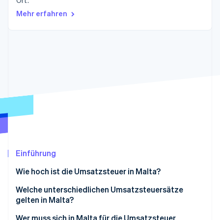
Ort.
Betrugsprävention
Ecosystem
Mehr erfahren
Atlas
Start-up-Gründung
Partner
Stripe App-Marktplatz
Climate
CO₂-Entnahme
Stripe-Sessions 2026
Erfahren Sie, wie Stripe Lösungen für die Wirtschaft
Jetzt ansehen
Einführung
Wie hoch ist die Umsatzsteuer in Malta?
Welche unterschiedlichen Umsatzsteuersätze
gelten in Malta?
Wer muss sich in Malta für die Umsatzsteuer