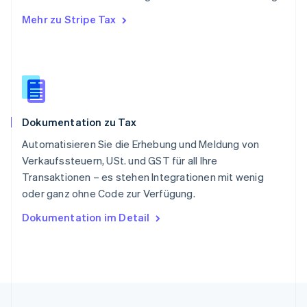
English
简体中文
Mehr zu Stripe Tax
Slowakei
English
Slowenien
English
Italiano
Sonderverwaltungsregion Hongkong,
China
English
简体中文
Dokumentation zu Tax
Spanien
Español
English
Automatisieren Sie die Erhebung und Meldung von
Thailand
Verkaufssteuern, USt. und GST für all Ihre
ไทย
English
Transaktionen – es stehen Integrationen mit wenig
Tschechische Republik
oder ganz ohne Code zur Verfügung.
English
Ungarn
Dokumentation im Detail
English
Vereinigte Arabische Emirate
English
Vereinigte Staaten
English
Español
简体中文
Vereinigtes Königreich
English