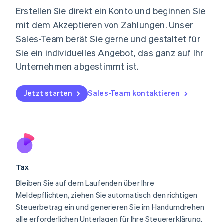
English
Erstellen Sie direkt ein Konto und beginnen Sie
Mexiko
mit dem Akzeptieren von Zahlungen. Unser
Español
English
Sales-Team berät Sie gerne und gestaltet für
Neuseeland
Sie ein individuelles Angebot, das ganz auf Ihr
English
Niederlande
Unternehmen abgestimmt ist.
Nederlands
English
Norwegen
English
Jetzt starten
Sales-Team kontaktieren
Österreich
Deutsch
English
Polen
English
Portugal
Português
English
Rumänien
Tax
English
Schweden
Bleiben Sie auf dem Laufenden über Ihre
Svenska
English
Meldepflichten, ziehen Sie automatisch den richtigen
Schweiz
Steuerbetrag ein und generieren Sie im Handumdrehen
Deutsch
Français
Italiano
English
alle erforderlichen Unterlagen für Ihre Steuererklärung.
Singapur