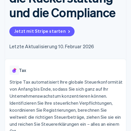
Data Pipeline
Geldmanagement
Marktplatz auf
Zugriff auf mehr als
Datensynchronisierung
und die Compliance
Produkt-Roadmap
Plattformen
Grundlagen der
125
Stripe Sessions
SaaS
Abonnementverwaltung
Terminal
Karriere
Zahlungen vor Ort
Newsroom
So setzen Sie
Authorization
Stripe Press
nutzungsbasierte
Jetzt mit Stripe starten
Boost
Abrechnung um
Nach Branche
Optimierung der
Stablecoin-gestützte
Autorisierungsraten
Letzte Aktualisierung 10. Februar 2026
Karten ausgeben: So
Link
KI-Unternehmen
Kontakt
geht´s
Beschleunigter
Creator Economy
Bereitstellung und
Bezahlvorgang
Gaming
Verwaltung von
Sales-Team
Financial
Bewirtung, Reisen und
Diensten mit Agenten
kontaktieren
Tax
Connections
Freizeit
Partner werden
Verbundene
Versicherungen
Stripe Tax automatisiert Ihre globale Steuerkonformität
Medien und
Finanzdaten
Unterhaltung
von Anfang bis Ende, sodass Sie sich ganz auf Ihr
Ressourcen
Gemeinnützige
Unternehmenswachstum konzentrieren können.
Organisationen
Identifizieren Sie Ihre steuerlichen Verpflichtungen,
Fachdienstleistungen
App-Integrationen
Mehr
Öffentlicher Sektor
Code-Beispiele
koordinieren Sie Registrierungen, berechnen Sie
Product roadmap
Einzelhandel
Entwickler-Blog
weltweit die richtigen Steuerbeträge, ziehen Sie sie ein
Ausblick
API-Status
und reichen Sie Steuererklärungen ein – alles an einem
Radar