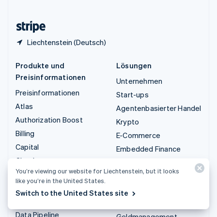
Zypern
English
Liechtenstein (Deutsch)
Produkte und
Lösungen
Preisinformationen
Unternehmen
Preisinformationen
Start-ups
Atlas
Agentenbasierter Handel
Authorization Boost
Krypto
Billing
E-Commerce
Capital
Embedded Finance
Checkout
Finanzautomatisierung
You’re viewing our website for Liechtenstein, but it looks
Climate
Globale Unternehmen
like you’re in the United States.
Connect
In-App-Zahlungen
Switch to the United States site
Krypto
Marktplätze
Data Pipeline
Geldmanagement