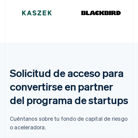
Eslovaquia
English
Eslovenia
English
Italiano
España
Español
English
Estados Unidos
English
Español
简体中文
Estonia
English
Finlandia
Solicitud de acceso para
English
Svenska
Francia
convertirse en partner
Français
English
Gibraltar
English
del programa de startups
Grecia
English
Hungría
Cuéntanos sobre tu fondo de capital de riesgo
English
India
o aceleradora.
English