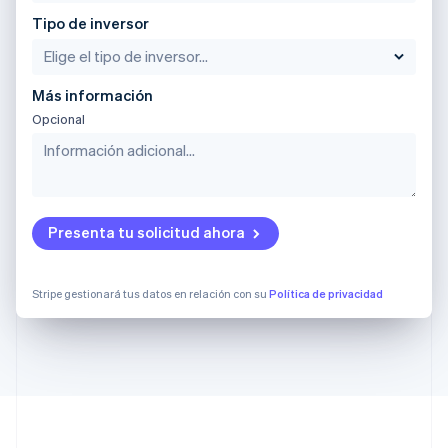
Nueva Zelanda
Tipo de inversor
English
Países Bajos
Nederlands
English
Polonia
Más información
English
Opcional
Portugal
Português
English
RAE de Hong Kong, China
English
简体中文
Reino Unido
English
Presenta tu solicitud ahora
República Checa
English
Rumanía
Stripe gestionará tus datos en relación con su
Política de privacidad
English
Singapur
English
简体中文
Suecia
Svenska
English
Suiza
Deutsch
Français
Italiano
English