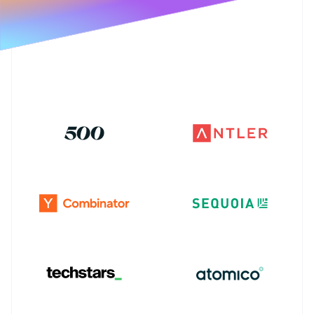
Australia
Sector público
Radar
English
Comercio minorista
Prevención de fraude
Austria
Deutsch
English
Atlas
Bélgica
Constitución de una startup
Ecosystem
Nederlands
Français
Deutsch
English
Climate
Brasil
Eliminación de dióxido de carbono
Socios
Português
English
Stripe App Marketplace
Bulgaria
Identity
Verificación de identidad en línea
English
Canadá
English
Français
China continental
简体中文
English
Chipre
Stripe Sessions 2026
English
Descubre cómo Stripe está construyendo la infraestructu
Croacia
para la IA.
English
Italiano
Ver ahora
Dinamarca
English
Emiratos Árabes Unidos
English