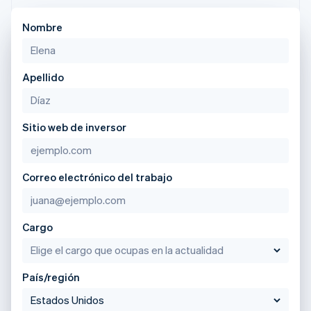
Irlanda
English
Nombre
Italia
Italiano
English
Japón
Apellido
日本語
English
Letonia
English
Liechtenstein
Sitio web de inversor
Deutsch
English
Lituania
English
Luxemburgo
Correo electrónico del trabajo
Français
Deutsch
English
Malasia
English
简体中文
Cargo
Malta
English
México
Español
English
País/región
Noruega
English