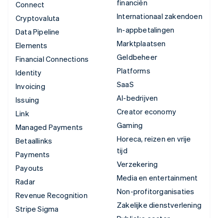
financiën
Connect
Internationaal zakendoen
Cryptovaluta
In-appbetalingen
Data Pipeline
Marktplaatsen
Elements
Geldbeheer
Financial Connections
Platforms
Identity
SaaS
Invoicing
AI-bedrijven
Issuing
Creator economy
Link
Gaming
Managed Payments
Horeca, reizen en vrije
Betaallinks
tijd
Payments
Verzekering
Payouts
Media en entertainment
Radar
Non-profitorganisaties
Revenue Recognition
Zakelijke dienstverlening
Stripe Sigma