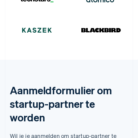
English
Svenska
Frankrijk
Français
English
Gibraltar
English
Griekenland
English
Hongarije
English
Hongkong SAR, China
English
简体中文
Ierland
English
Aanmeldformulier om
India
English
Italië
startup-partner te
Italiano
English
Japan
worden
日本語
English
Kroatië
English
Italiano
Wil je je aanmelden om startup-partner te
Letland