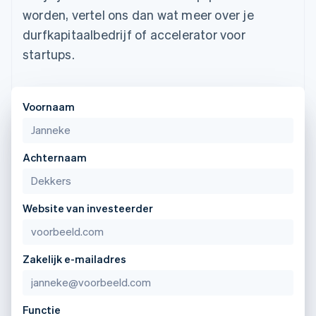
English
worden, vertel ons dan wat meer over je
Liechtenstein
durfkapitaalbedrijf of accelerator voor
Deutsch
English
Litouwen
startups.
English
Luxemburg
Français
Deutsch
English
Voornaam
Maleisië
English
简体中文
Malta
Achternaam
English
Mexico
Español
English
Nederland
Website van investeerder
Nederlands
English
Nieuw-Zeeland
English
Noorwegen
Zakelijk e-mailadres
English
Oostenrijk
Deutsch
English
Functie
Polen