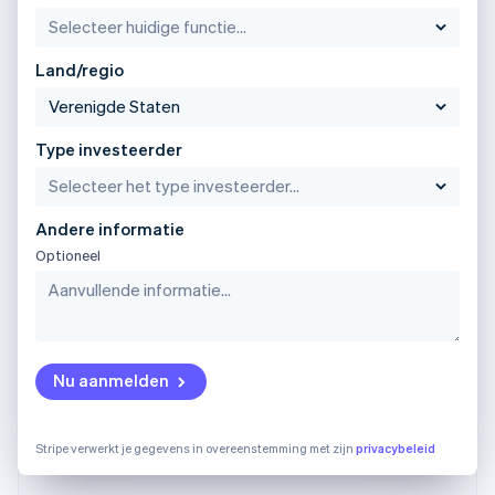
English
Portugal
Português
English
Land/regio
Roemenië
English
Singapore
Type investeerder
English
简体中文
Slovenië
English
Italiano
Slowakije
Andere informatie
English
Optioneel
Spanje
Español
English
Thailand
ไทย
English
Tsjechië
English
Nu aanmelden
Vasteland van China
简体中文
English
Verenigd Koninkrijk
Stripe verwerkt je gegevens in overeenstemming met zijn
privacybeleid
English
Verenigde Arabische Emiraten