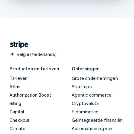
English
Verenigde Staten
English
Español
简体中文
Zweden
Svenska
English
Zwitserland
Deutsch
Français
Italiano
English
België (Nederlands)
Producten en tarieven
Oplossingen
Tarieven
Grote ondernemingen
Atlas
Start-ups
Authorization Boost
Agentic commerce
Billing
Cryptovaluta
Capital
E-commerce
Checkout
Geïntegreerde financiën
Climate
Automatisering van