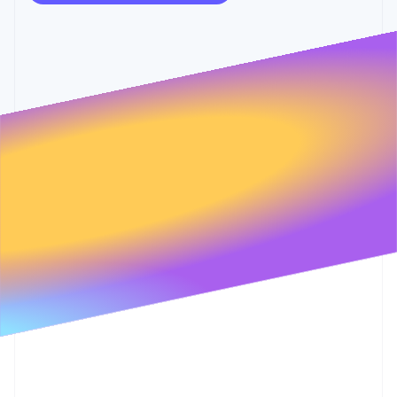
Authorization
Stripe Sigma
产品路线图
SaaS
Boost
自定义报告
Sessions 年度大会
支付成功率优
Data Pipeline
招聘
化
数据同步
资讯中心
Link
资源
Stripe Press
加速结账
按行业
应用集成
AI 企业
代码示例
创作者经济
开发者博客
联系
游戏
API 状态
更多
阿联酋
酒店、旅游与休闲
联系销售
Product roadmap
保险
English
成为合作伙伴
了解未来规划
媒体与娱乐
爱尔兰
非营利组织
Radar
English
专业服务
欺诈防范
爱沙尼亚
公共部门
English
Atlas
零售
奥地利
初创企业注册
Deutsch
English
Climate
澳大利亚
碳移除
English
生态系统
巴西
Português
English
合作伙伴
保加利亚
Stripe App Marketplace