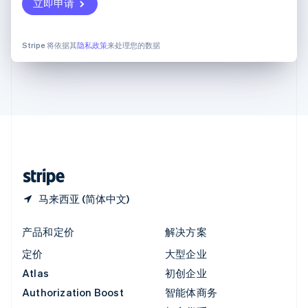
English
立即申请
意大利
Italiano
English
印度
Stripe 将依据其
隐私政策
来处理您的数据
English
英国
English
直布罗陀
English
中国内地
简体中文
English
中国香港特别行政区
English
简体中文
马来西亚 (简体中文)
产品和定价
解决方案
定价
大型企业
Atlas
初创企业
Authorization Boost
智能体商务