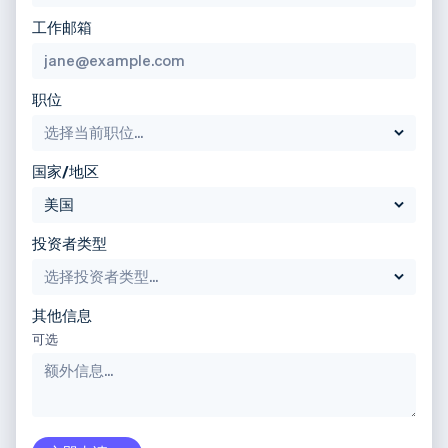
日本語
English
瑞典
工作邮箱
Svenska
English
瑞士
Deutsch
Français
Italiano
English
职位
塞浦路斯
English
斯洛伐克
English
国家/地区
斯洛文尼亚
English
Italiano
泰国
投资者类型
ไทย
English
希腊
English
西班牙
其他信息
Español
English
可选
新加坡
English
简体中文
新西兰
English
匈牙利