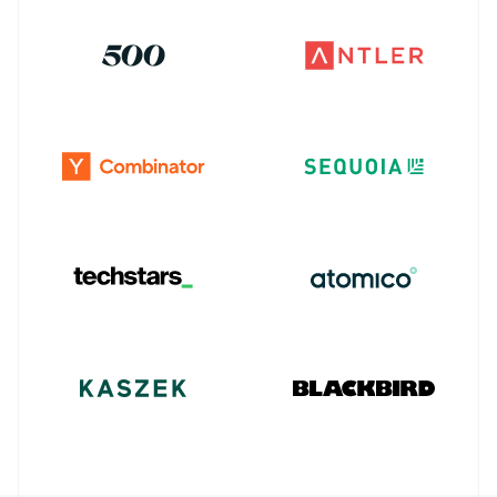
English
比利时
Stripe Sessions 2026
Nederlands
Français
Deutsch
English
了解 Stripe 如何为 AI 构建经济基础设施。
波兰
立即观看
English
丹麦
English
德国
Deutsch
English
法国
Français
English
芬兰
English
Svenska
荷兰
Nederlands
English
加拿大
English
Français
捷克
English
克罗地亚
English
Italiano
拉脱维亚