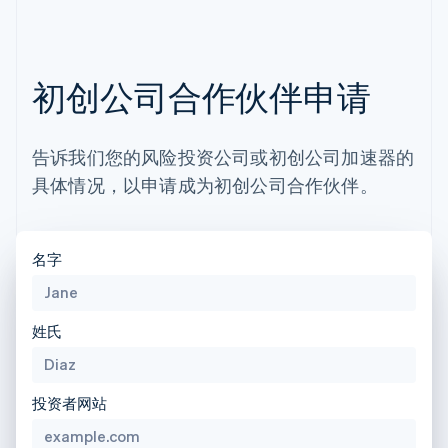
English
立陶宛
English
列支敦士登
Deutsch
English
初创公司合作伙伴申请
卢森堡
Français
Deutsch
English
罗马尼亚
告诉我们您的风险投资公司或初创公司加速器的
English
马尔他
具体情况，以申请成为初创公司合作伙伴。
English
马来西亚
English
简体中文
名字
美国
English
Español
简体中文
墨西哥
姓氏
Español
English
挪威
English
葡萄牙
投资者网站
Português
English
日本