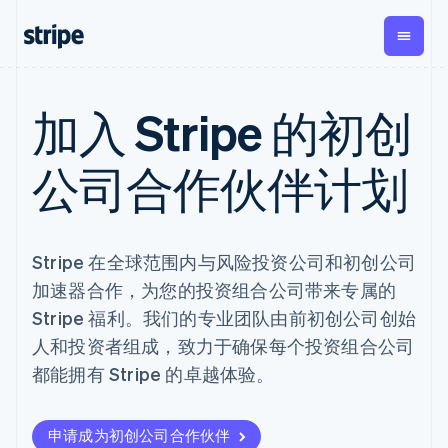
按企业阶段
文档
学习
加入 Stripe 的初创
支付
营收
资金管
平台
理
易市
大型企业
Stripe 文档
博客
Payments
Billing
初创企业
API 参考文档
客户案例
公司合作伙伴计划
在线支付
经常性收入
Global
Conn
库与 SDK
指南
Payment links
Metronome
Payouts
Stripe Apps
按用量计费
平台
无代码支付
Subscriptions
向第三
按应用场景
Checkout
方打款
Stripe 在全球范围内与风险投资公司和初创公司
支持
预构建支付界
订阅管理
Crypto
指南
智能体商务
面
Invoicing
钱包、
加速器合作，为您的投资组合公司带来专属的
加密货币
获取支持
一次性或定期
Elements
稳定币
Stripe 福利。我们的专业团队由前初创公司创始
电子商务
接受线上付款
托管支持方案
灵活的 UI 组件
账单
发行和
嵌入式金融
实施预置结账流程
专业服务
Payment
Tax
人和投资者组成，致力于确保每个投资组合公司
发卡基
财务自动化
构建平台或交易市场
methods
销售税和增值
础设施
都能拥有 Stripe 的卓越体验。
全球化企业
管理订阅
接入 125+ 种支
税自动化
应用内支付
提供按用量计费
付方式
Revenue
交易市场
发行稳定币支持的支付卡
Terminal
Recognition
公司
资金管理
通过智能体配置和管理服
线下支付
会计自动化
申请成为初创公司合作伙伴
平台
务