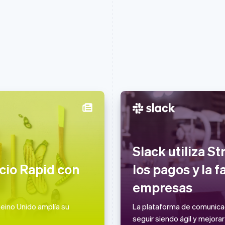
Eslovaquia
Italia
English
Italiano
English
Slack utiliza St
Eslovenia
Japón
English
Italiano
日本語
English
cio Rapid con
los pagos y la f
España
Letonia
Español
English
English
empresas
Estados Unidos
Liechtenstein
English
Español
简体中文
Deutsch
English
eino Unido amplía su
La plataforma de comunicaci
Estonia
Lituania
seguir siendo ágil y mejorar
English
English