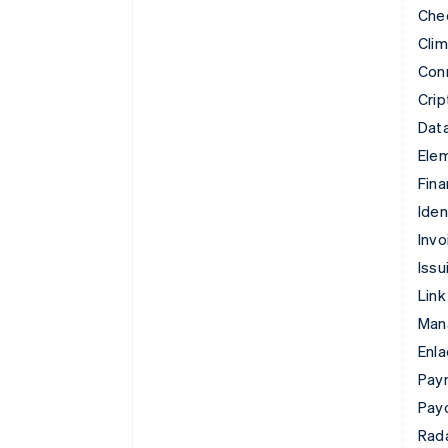
Che
Cli
Con
Cri
Data
Ele
Fina
Iden
Invo
Issu
Link
Man
Enl
Pay
Pay
Rad