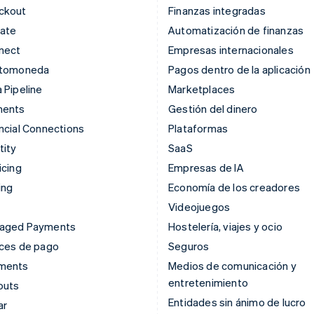
ckout
Finanzas integradas
mate
Automatización de finanzas
nect
Empresas internacionales
ptomoneda
Pagos dentro de la aplicación
 Pipeline
Marketplaces
ments
Gestión del dinero
ncial Connections
Plataformas
tity
SaaS
icing
Empresas de IA
ing
Economía de los creadores
Videojuegos
aged Payments
Hostelería, viajes y ocio
aces de pago
Seguros
ments
Medios de comunicación y
entretenimiento
outs
Entidades sin ánimo de lucro
ar