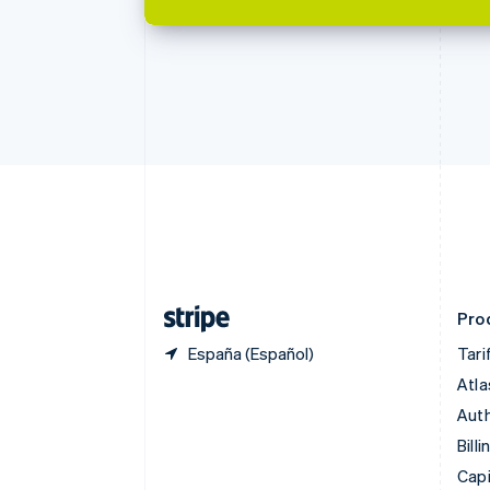
Bulgaria
English
Canadá
English
Français
China continental
简体中文
English
Chipre
English
Croacia
English
Italiano
Dinamarca
English
Emiratos Árabes Unidos
English
Pro
España (Español)
Tari
Atla
Auth
Billi
Capi