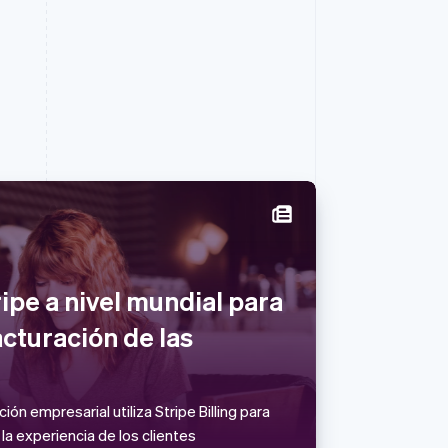
Polonia
English
ripe a nivel mundial para
Portugal
Português
English
acturación de las
RAE de Hong Kong, China
English
简体中文
Reino Unido
English
ón empresarial utiliza Stripe Billing para
República Checa
 la experiencia de los clientes
English