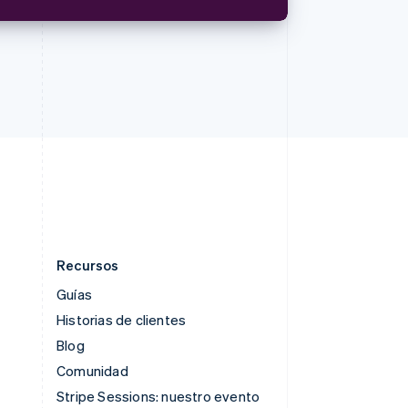
Rumanía
English
Singapur
English
简体中文
Suecia
Svenska
English
Suiza
Deutsch
Français
Italiano
English
Tailandia
ไทย
English
Recursos
Guías
Historias de clientes
Blog
Comunidad
Stripe Sessions: nuestro evento