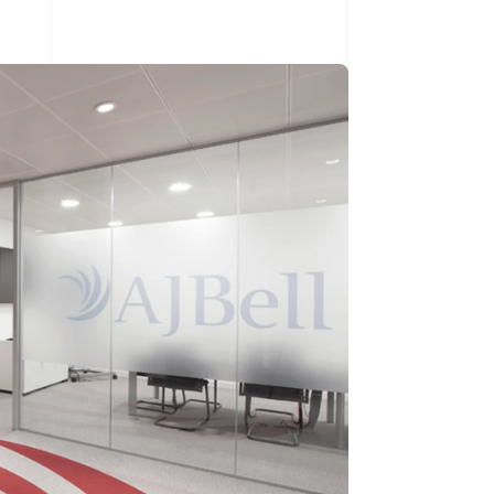
Stripe Sessions 2026
Descubre cómo Stripe
está construyendo la
infraestructura
económica para la IA.
Ver ahora