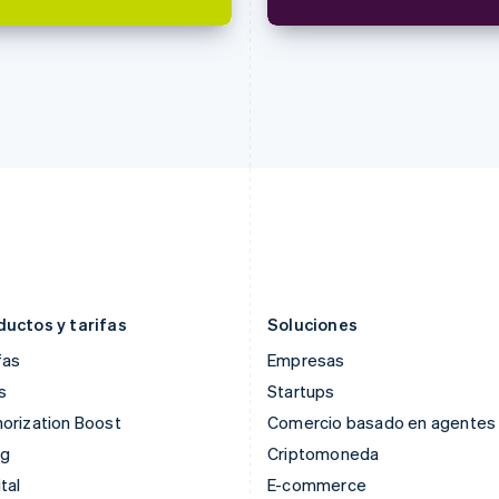
Finlandia
Luxemburgo
English
Svenska
Français
Deutsch
English
Francia
Malasia
Français
English
English
简体中文
Gibraltar
Malta
English
English
Grecia
México
English
Español
English
Hungría
Noruega
English
English
India
Nueva Zelanda
English
English
Irlanda
Países Bajos
English
Nederlands
English
ductos y tarifas
Soluciones
fas
Empresas
s
Startups
orization Boost
Comercio basado en agentes
ng
Criptomoneda
tal
E-commerce