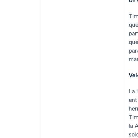
Tim
que
par
que
par
man
Vel
La 
ent
her
Tim
la 
sol