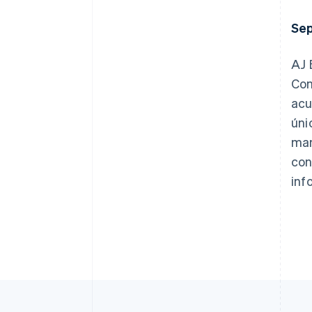
Sep
AJ 
Con
acu
úni
man
con
inf