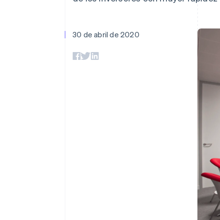
Authorization Boost
Data Pipeline
Optimizaciones de aceptación
Sincronización de d
Link
Proceso de compra acelerado
30 de abril de 2020
Financial Connections
Datos de ctas. financieras
vinculadas