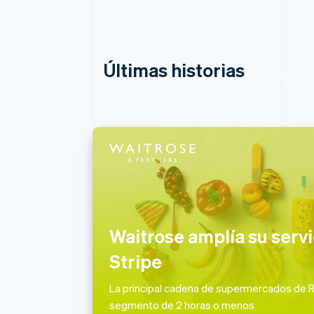
Últimas historias
Alemania
Deutsch
English
Australia
English
Waitrose amplía su servi
Austria
Deutsch
English
Stripe
Bélgica
Nederlands
Français
Deutsch
English
La principal cadena de supermercados de R
Brasil
segmento de 2 horas o menos
Português
English