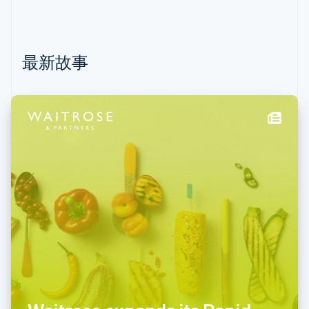
克罗地亚
English
Italiano
拉脱维亚
English
最新故事
立陶宛
English
列支敦士登
Deutsch
English
卢森堡
Français
Deutsch
English
罗马尼亚
English
马尔他
English
马来西亚
English
简体中文
美国
English
Español
简体中文
墨西哥
Español
English
挪威
English