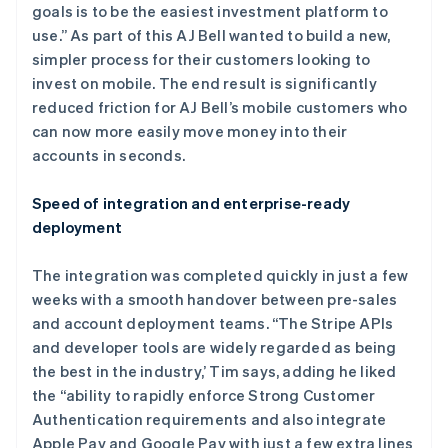
goals is to be the easiest investment platform to
use.” As part of this AJ Bell wanted to build a new,
simpler process for their customers looking to
invest on mobile. The end result is significantly
reduced friction for AJ Bell’s mobile customers who
can now more easily move money into their
accounts in seconds.
Speed of integration and enterprise-ready
deployment
阿联酋
The integration was completed quickly in just a few
English
weeks with a smooth handover between pre-sales
爱尔兰
and account deployment teams. “The Stripe APIs
English
爱沙尼亚
and developer tools are widely regarded as being
English
the best in the industry,’ Tim says, adding he liked
奥地利
the “ability to rapidly enforce Strong Customer
Deutsch
English
Authentication requirements and also integrate
澳大利亚
Apple Pay and Google Pay with just a few extra lines
English