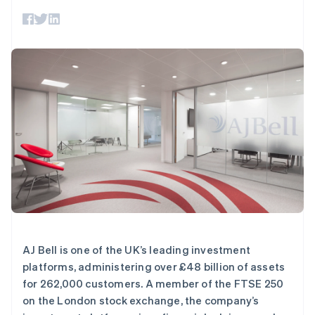
Boost
Stripe Sigma
产品路线图
SaaS
支付成功率优
自定义报告
Sessions 年度大会
化
Data Pipeline
招聘
数据同步
Link
资讯中心
加速结账
资源
Stripe Press
按行业
应用集成
AI 企业
代码示例
创作者经济
开发者博客
联系
更多
游戏
API 状态
Product roadmap
酒店、旅游与休闲
联系销售
了解未来规划
保险
成为合作伙伴
媒体与娱乐
Radar
非营利组织
欺诈防范
专业服务
Atlas
公共部门
初创企业注册
零售
Climate
碳移除
AJ Bell is one of the UK’s leading investment
生态系统
platforms, administering over £48 billion of assets
for 262,000 customers. A member of the FTSE 250
合作伙伴
on the London stock exchange, the company’s
Stripe App Marketplace