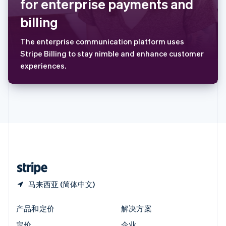
for enterprise payments and
新西兰
billing
English
匈牙利
English
The enterprise communication platform uses
意大利
Stripe Billing to stay nimble and enhance customer
Italiano
English
experiences.
印度
English
英国
English
直布罗陀
English
中国内地
简体中文
English
中国香港特别行政区
English
简体中文
马来西亚 (简体中文)
产品和定价
解决方案
定价
企业