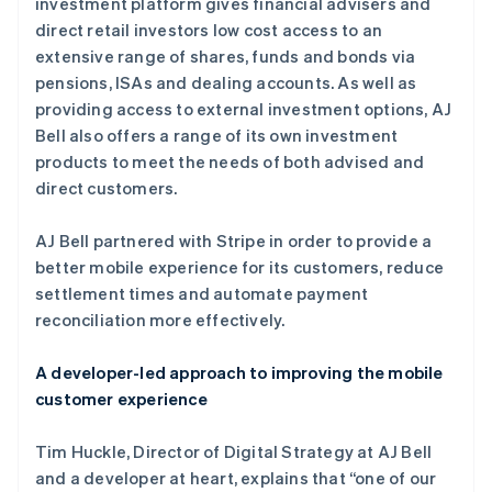
investment platform gives financial advisers and
Stripe Sessions 2026
direct retail investors low cost access to an
了解 Stripe 如何为 AI 构建经济基础设施。
extensive range of shares, funds and bonds via
立即观看
pensions, ISAs and dealing accounts. As well as
providing access to external investment options, AJ
Bell also offers a range of its own investment
products to meet the needs of both advised and
direct customers.
AJ Bell partnered with Stripe in order to provide a
better mobile experience for its customers, reduce
settlement times and automate payment
reconciliation more effectively.
A developer-led approach to improving the mobile
customer experience
Tim Huckle, Director of Digital Strategy at AJ Bell
and a developer at heart, explains that “one of our