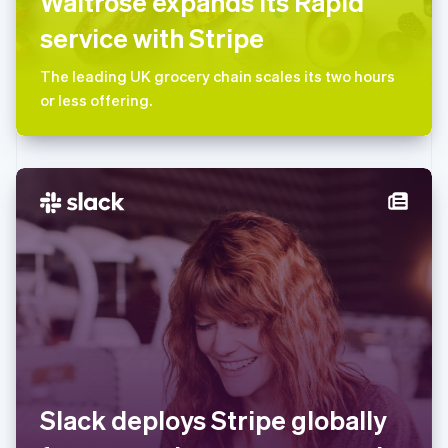
Waitrose expands its Rapid
葡萄牙
service with Stripe
Português
English
日本
The leading UK grocery chain scales its two hours
日本語
English
瑞典
or less offering.
Svenska
English
瑞士
Deutsch
Français
Italiano
English
塞浦路斯
English
斯洛伐克
English
斯洛文尼亚
English
Italiano
泰国
ไทย
English
希腊
English
西班牙
Español
English
Slack deploys Stripe globally
新加坡
English
简体中文