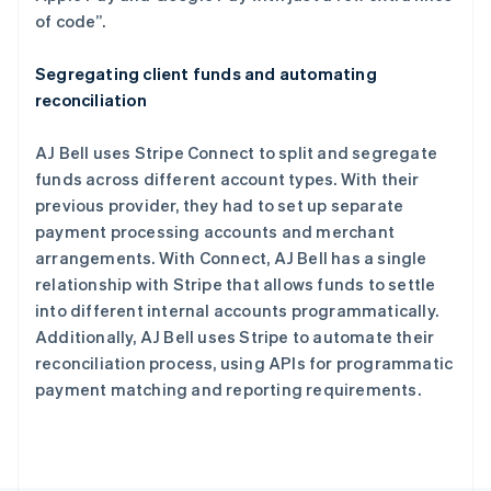
巴西
of code”.
Português
English
保加利亚
Segregating client funds and automating
English
reconciliation
比利时
Nederlands
Français
Deutsch
English
波兰
AJ Bell uses Stripe Connect to split and segregate
English
funds across different account types. With their
丹麦
previous provider, they had to set up separate
English
payment processing accounts and merchant
德国
arrangements. With Connect, AJ Bell has a single
Deutsch
English
法国
relationship with Stripe that allows funds to settle
Français
English
into different internal accounts programmatically.
芬兰
Additionally, AJ Bell uses Stripe to automate their
English
Svenska
reconciliation process, using APIs for programmatic
荷兰
payment matching and reporting requirements.
Nederlands
English
加拿大
English
Français
捷克
English