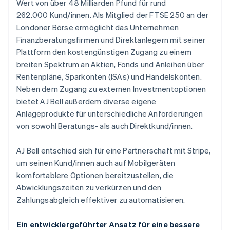
Wert von über 48 Milliarden Pfund für rund
Betrugsprävention
Ecosystem
262.000 Kund/innen. Als Mitglied der FTSE 250 an der
Atlas
Londoner Börse ermöglicht das Unternehmen
Start-up-Gründung
Partner
Stripe App-Marktplatz
Finanzberatungsfirmen und Direktanlegern mit seiner
Climate
Plattform den kostengünstigen Zugang zu einem
CO₂-Entnahme
breiten Spektrum an Aktien, Fonds und Anleihen über
Identity
Rentenpläne, Sparkonten (ISAs) und Handelskonten.
Online-Identitätsprüfung
Neben dem Zugang zu externen Investmentoptionen
bietet AJ Bell außerdem diverse eigene
Anlageprodukte für unterschiedliche Anforderungen
von sowohl Beratungs- als auch Direktkund/innen.
Stripe-Sessions 2026
Erfahren Sie, wie Stripe Lösungen für die Wirtschaft
AJ Bell entschied sich für eine Partnerschaft mit Stripe,
Jetzt ansehen
um seinen Kund/innen auch auf Mobilgeräten
komfortablere Optionen bereitzustellen, die
Abwicklungszeiten zu verkürzen und den
Zahlungsabgleich effektiver zu automatisieren.
Ein entwicklergeführter Ansatz für eine bessere