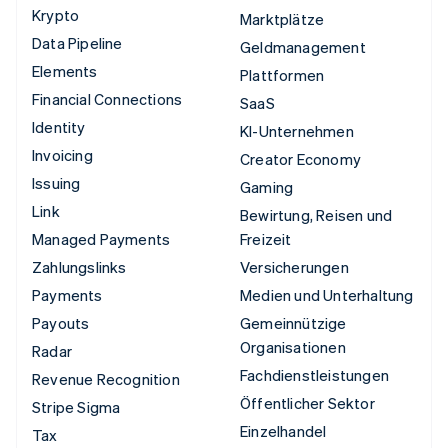
Krypto
Marktplätze
Data Pipeline
Geldmanagement
Elements
Plattformen
Financial Connections
SaaS
Identity
KI-Unternehmen
Invoicing
Creator Economy
Issuing
Gaming
Link
Bewirtung, Reisen und
Managed Payments
Freizeit
Zahlungslinks
Versicherungen
Payments
Medien und Unterhaltung
Payouts
Gemeinnützige
Organisationen
Radar
Fachdienstleistungen
Revenue Recognition
Öffentlicher Sektor
Stripe Sigma
Einzelhandel
Tax