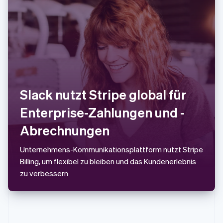
Schweiz
Deutsch
Français
Italiano
English
Singapur
English
简体中文
Slowakei
English
Slowenien
English
Italiano
Sonderverwaltungsregion Hongkong,
Slack nutzt Stripe global für
China
English
简体中文
Enterprise-Zahlungen und -
Spanien
Abrechnungen
Español
English
Thailand
ไทย
English
Unternehmens-Kommunikationsplattform nutzt Stripe
Tschechische Republik
Billing, um flexibel zu bleiben und das Kundenerlebnis
English
zu verbessern
Ungarn
English
Vereinigte Arabische Emirate
English
Vereinigte Staaten