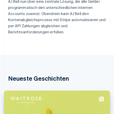
Griechenland
AJ Bell nun über eine zentrale Lösung, die alle Gelder
English
programmatisch den unterschiedlichen internen
Indien
Accounts zuweist. Obendrein kann AJ Bell den
English
Kontenabgleichsprozess mit Stripe automatisieren und
Irland
per API Zahlungen abgleichen und
English
Berichtsanforderungen erfüllen.
Italien
Italiano
English
Japan
日本語
English
Kanada
English
Français
Kroatien
English
Italiano
Lettland
Neueste Geschichten
English
Liechtenstein
Deutsch
English
Litauen
English
Luxemburg
Français
Deutsch
English