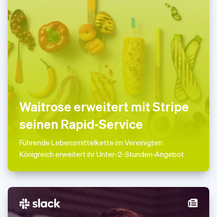
Malaysia
English
简体中文
Malta
English
Mexiko
Español
English
Neuseeland
English
Niederlande
Nederlands
English
Norwegen
Waitrose erweitert mit Stripe
English
seinen Rapid-Service
Österreich
Deutsch
English
Polen
Führende Lebensmittelkette im Vereinigten
English
Königreich erweitert ihr Unter-2-Stunden-Angebot
Portugal
Português
English
Rumänien
English
Schweden
Svenska
English