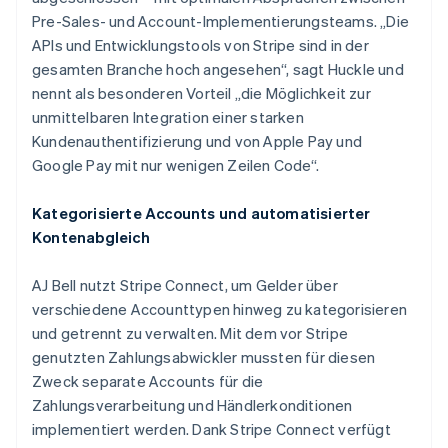
Australien
Pre-Sales- und Account-Implementierungsteams. „Die
English
APIs und Entwicklungstools von Stripe sind in der
Belgien
gesamten Branche hoch angesehen“, sagt Huckle und
Nederlands
Français
Deutsch
English
Brasilien
nennt als besonderen Vorteil „die Möglichkeit zur
Português
English
unmittelbaren Integration einer starken
Bulgarien
Kundenauthentifizierung und von Apple Pay und
English
Google Pay mit nur wenigen Zeilen Code“.
Dänemark
English
Deutschland
Kategorisierte Accounts und automatisierter
Deutsch
English
Kontenabgleich
Estland
English
AJ Bell nutzt Stripe Connect, um Gelder über
Festlandchina
verschiedene Accounttypen hinweg zu kategorisieren
简体中文
English
Finnland
und getrennt zu verwalten. Mit dem vor Stripe
English
Svenska
genutzten Zahlungsabwickler mussten für diesen
Frankreich
Zweck separate Accounts für die
Français
English
Zahlungsverarbeitung und Händlerkonditionen
Gibraltar
implementiert werden. Dank Stripe Connect verfügt
English