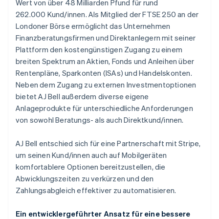
Wert von über 48 Milliarden Pfund für rund
Betrugsprävention
Ecosystem
262.000 Kund/innen. Als Mitglied der FTSE 250 an der
Atlas
Londoner Börse ermöglicht das Unternehmen
Start-up-Gründung
Partner
Stripe App-Marktplatz
Finanzberatungsfirmen und Direktanlegern mit seiner
Climate
Plattform den kostengünstigen Zugang zu einem
CO₂-Entnahme
breiten Spektrum an Aktien, Fonds und Anleihen über
Identity
Rentenpläne, Sparkonten (ISAs) und Handelskonten.
Online-Identitätsprüfung
Neben dem Zugang zu externen Investmentoptionen
bietet AJ Bell außerdem diverse eigene
Anlageprodukte für unterschiedliche Anforderungen
von sowohl Beratungs- als auch Direktkund/innen.
Stripe-Sessions 2026
Erfahren Sie, wie Stripe Lösungen für die Wirts
AJ Bell entschied sich für eine Partnerschaft mit Stripe,
Jetzt ansehen
um seinen Kund/innen auch auf Mobilgeräten
komfortablere Optionen bereitzustellen, die
Abwicklungszeiten zu verkürzen und den
Zahlungsabgleich effektiver zu automatisieren.
Ein entwicklergeführter Ansatz für eine bessere