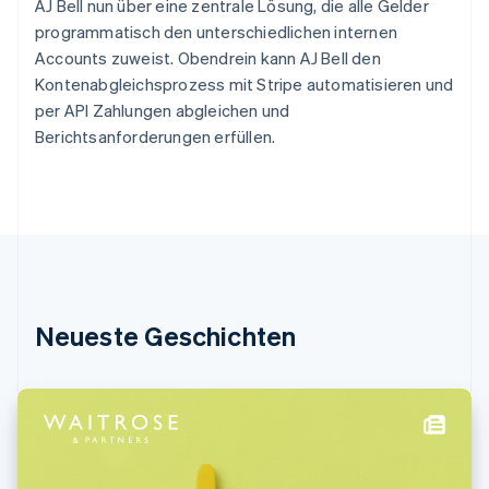
Griechenland
AJ Bell nun über eine zentrale Lösung, die alle Gelder
English
programmatisch den unterschiedlichen internen
Indien
Accounts zuweist. Obendrein kann AJ Bell den
English
Kontenabgleichsprozess mit Stripe automatisieren und
Irland
per API Zahlungen abgleichen und
English
Berichtsanforderungen erfüllen.
Italien
Italiano
English
Japan
日本語
English
Kanada
English
Français
Kroatien
English
Italiano
Lettland
Neueste Geschichten
English
Liechtenstein
Deutsch
English
Litauen
English
Luxemburg
Français
Deutsch
English