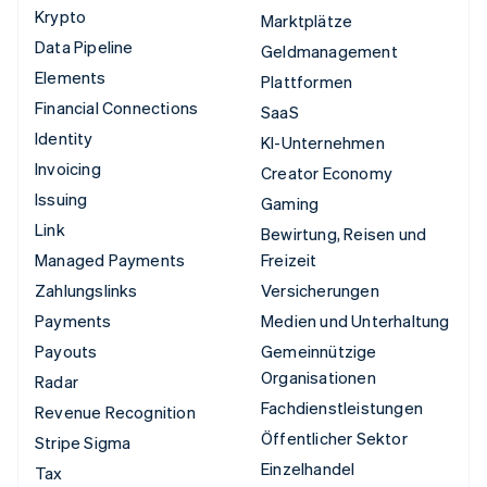
Krypto
Marktplätze
Data Pipeline
Geldmanagement
Elements
Plattformen
Financial Connections
SaaS
Identity
KI-Unternehmen
Invoicing
Creator Economy
Issuing
Gaming
Link
Bewirtung, Reisen und
Managed Payments
Freizeit
Zahlungslinks
Versicherungen
Payments
Medien und Unterhaltung
Payouts
Gemeinnützige
Organisationen
Radar
Fachdienstleistungen
Revenue Recognition
Öffentlicher Sektor
Stripe Sigma
Einzelhandel
Tax