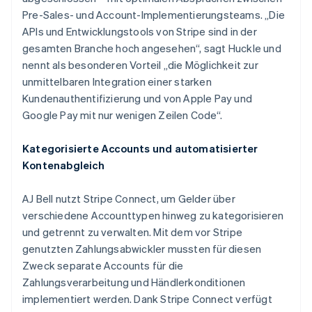
Australien
Pre-Sales- und Account-Implementierungsteams. „Die
English
APIs und Entwicklungstools von Stripe sind in der
Belgien
gesamten Branche hoch angesehen“, sagt Huckle und
Nederlands
Français
Deutsch
English
Brasilien
nennt als besonderen Vorteil „die Möglichkeit zur
Português
English
unmittelbaren Integration einer starken
Bulgarien
Kundenauthentifizierung und von Apple Pay und
English
Google Pay mit nur wenigen Zeilen Code“.
Dänemark
English
Deutschland
Kategorisierte Accounts und automatisierter
Deutsch
English
Kontenabgleich
Estland
English
AJ Bell nutzt Stripe Connect, um Gelder über
Festlandchina
verschiedene Accounttypen hinweg zu kategorisieren
简体中文
English
Finnland
und getrennt zu verwalten. Mit dem vor Stripe
English
Svenska
genutzten Zahlungsabwickler mussten für diesen
Frankreich
Zweck separate Accounts für die
Français
English
Zahlungsverarbeitung und Händlerkonditionen
Gibraltar
implementiert werden. Dank Stripe Connect verfügt
English