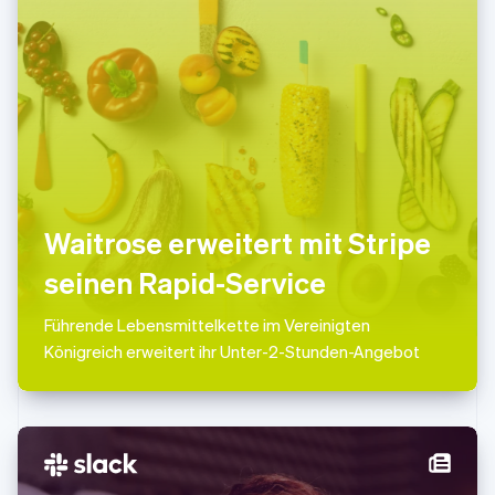
Malaysia
English
简体中文
Malta
English
Mexiko
Español
English
Neuseeland
English
Niederlande
Nederlands
English
Norwegen
Waitrose erweitert mit Stripe
English
seinen Rapid-Service
Österreich
Deutsch
English
Polen
Führende Lebensmittelkette im Vereinigten
English
Königreich erweitert ihr Unter-2-Stunden-Angebot
Portugal
Português
English
Rumänien
English
Schweden
Svenska
English