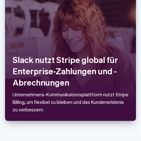
Schweiz
Deutsch
Français
Italiano
English
Singapur
English
简体中文
Slowakei
English
Slowenien
English
Italiano
Sonderverwaltungsregion Hongkong,
Slack nutzt Stripe global für
China
English
简体中文
Enterprise-Zahlungen und -
Spanien
Abrechnungen
Español
English
Thailand
ไทย
English
Unternehmens-Kommunikationsplattform nutzt Stripe
Tschechische Republik
Billing, um flexibel zu bleiben und das Kundenerlebnis
English
zu verbessern
Ungarn
English
Vereinigte Arabische Emirate
English
Vereinigte Staaten