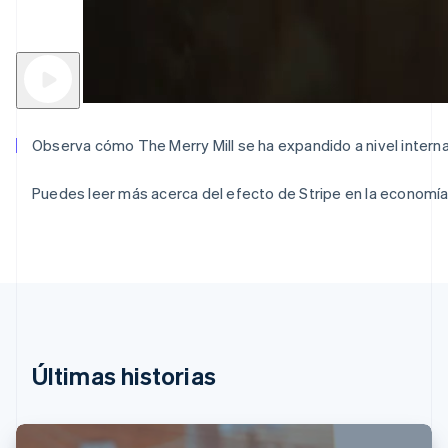
Croacia
English
Italiano
Dinamarca
English
Emiratos Árabes Unidos
English
Eslovaquia
Observa cómo The Merry Mill se ha expandido a nivel interna
English
Eslovenia
Puedes leer más acerca del efecto de Stripe en la economía
English
Italiano
España
Español
English
Estados Unidos
English
Español
简体中文
Estonia
English
Finlandia
English
Svenska
Últimas historias
Francia
Français
English
Gibraltar
English