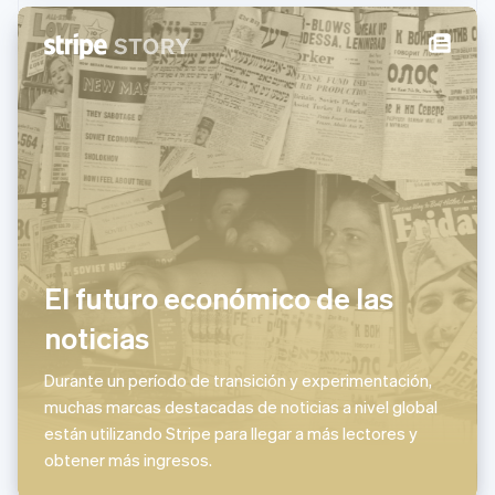
Malta
English
México
Español
English
Noruega
English
Nueva Zelanda
English
Países Bajos
Nederlands
English
Polonia
English
El futuro económico de las
Portugal
Português
English
noticias
RAE de Hong Kong, China
English
简体中文
Reino Unido
Durante un período de transición y experimentación,
English
muchas marcas destacadas de noticias a nivel global
República Checa
están utilizando Stripe para llegar a más lectores y
English
obtener más ingresos.
Rumanía
English