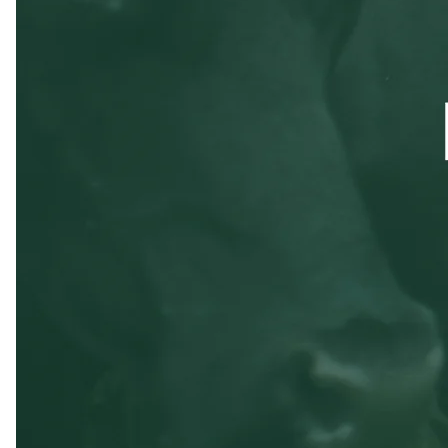
Sector público
Radar
Comercio minorista
Prevención de fraude
Atlas
Constitución de una startup
Ecosystem
Climate
Eliminación de dióxido de carbono
Socios
Stripe App Marketplace
Identity
Verificación de identidad en línea
Stripe Sessions 2026
Descubre cómo Stripe está construyendo la infraestructu
para la IA.
Ver ahora