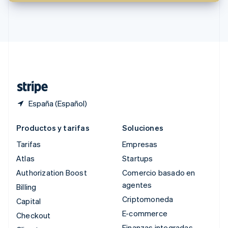
Singapur
English
简体中文
Suecia
Svenska
English
Suiza
Deutsch
Français
Italiano
English
Tailandia
ไทย
English
España (Español)
Productos y tarifas
Soluciones
Tarifas
Empresas
Atlas
Startups
Authorization Boost
Comercio basado en
agentes
Billing
Criptomoneda
Capital
E-commerce
Checkout
Finanzas integradas