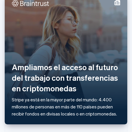
Grecia
English
Hungría
English
India
English
Irlanda
English
Italia
Italiano
English
Ampliamos el acceso al futuro
Japón
日本語
English
del trabajo con transferencias
Letonia
English
en criptomonedas
Liechtenstein
Deutsch
English
Stripe ya está en la mayor parte del mundo: 4.400
Lituania
millones de personas en más de 110 países pueden
English
Luxemburgo
recibir fondos en divisas locales o en criptomonedas.
Français
Deutsch
English
Malasia
English
简体中文