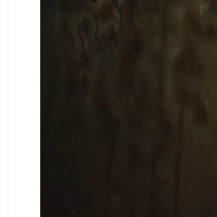
Alemania
Deutsch
English
Australia
English
Austria
Deutsch
English
Bélgica
Nederlands
Français
Deutsch
English
Brasil
Português
English
Bulgaria
English
Canadá
English
Français
China continental
简体中文
English
Chipre
English