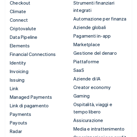
Checkout
Strumenti finanziari
integrati
Climate
Automazione per finanza
Connect
Aziende globali
Criptovalute
Pagamenti in-app
Data Pipeline
Marketplace
Elements
Gestione del denaro
Financial Connections
Piattaforme
Identity
SaaS
Invoicing
Aziende di IA
Issuing
Creator economy
Link
Gaming
Managed Payments
Ospitalità, viaggi e
Link di pagamento
tempo libero
Payments
Assicurazione
Payouts
Media e intrattenimento
Radar