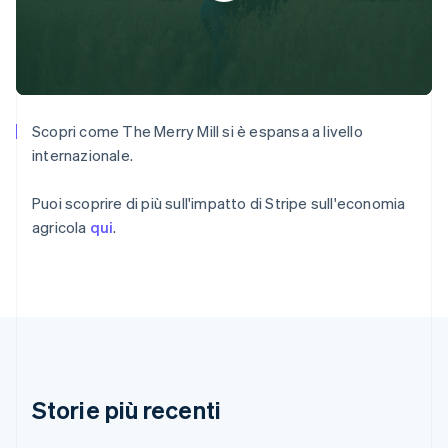
Croazia
English
Italiano
Danimarca
English
Emirati Arabi Uniti
English
Estonia
Scopri come The Merry Mill si è espansa a livello
English
internazionale.
Finlandia
English
Svenska
Puoi scoprire di più sull'impatto di Stripe sull'economia
Francia
agricola
qui
.
Français
English
Germania
Deutsch
English
Giappone
日本語
English
Gibilterra
English
Grecia
English
Storie più recenti
India
English