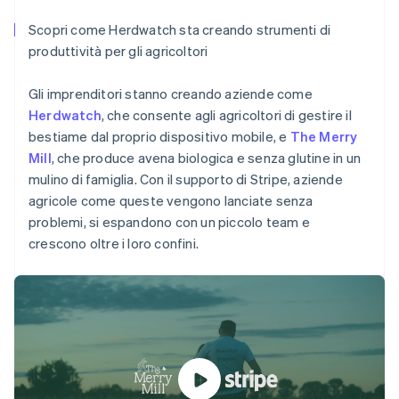
Scopri cosa ti aspetta
Scopri come Herdwatch sta creando strumenti di
Radar
Ecosistema
produttività per gli agricoltori
Prevenzione delle frodi
Partner
Atlas
Gli imprenditori stanno creando aziende come
Stripe App Marketplace
Costituzione di start-up
Herdwatch
, che consente agli agricoltori di gestire il
Australia
Climate
bestiame dal proprio dispositivo mobile, e
The Merry
English
Rimozione del carbonio
Mill
, che produce avena biologica e senza glutine in un
Austria
Identity
Deutsch
English
mulino di famiglia. Con il supporto di Stripe, aziende
Verifica online dell'identità
Belgio
agricole come queste vengono lanciate senza
Nederlands
Français
Deutsch
English
problemi, si espandono con un piccolo team e
Brasile
crescono oltre i loro confini.
Português
English
Bulgaria
English
Stripe Sessions 2026
Canada
Scopri come Stripe sta costruendo l'infrastruttura economi
English
Français
Guarda ora
Cina continentale
简体中文
English
Cipro
English