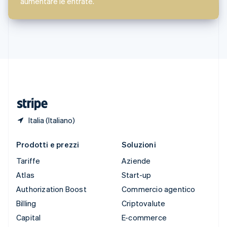
aumentare le entrate.
Stati Uniti
English
Español
简体中文
Svezia
Svenska
English
Svizzera
Deutsch
Français
Italiano
English
Thailandia
ไทย
English
Ungheria
English
Italia (Italiano)
Prodotti e prezzi
Soluzioni
Tariffe
Aziende
Atlas
Start-up
Authorization Boost
Commercio agentico
Billing
Criptovalute
Capital
E-commerce