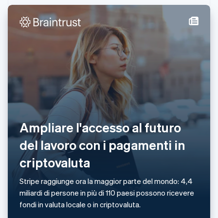
Irlanda
English
Italia
Italiano
English
Lettonia
English
Liechtenstein
Deutsch
English
Lituania
English
Lussemburgo
Français
Deutsch
English
Ampliare l'accesso al futuro
Malaysia
English
简体中文
del lavoro con i pagamenti in
Malta
English
criptovaluta
Messico
Español
English
Stripe raggiunge ora la maggior parte del mondo: 4,4
Norvegia
miliardi di persone in più di 110 paesi possono ricevere
English
Nuova Zelanda
fondi in valuta locale o in criptovaluta.
English