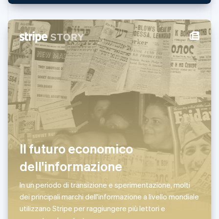
Paesi Bassi
Nederlands
English
Polonia
English
Portogallo
Português
English
RAS di Hong Kong, Cina
English
简体中文
Regno Unito
English
Repubblica Ceca
English
Romania
English
Il futuro economico
Singapore
English
简体中文
dell'informazione
Slovacchia
English
Slovenia
In un periodo di transizione e sperimentazione, molti
English
Italiano
dei principali marchi dell'informazione a livello mondiale
Spagna
utilizzano Stripe per raggiungere più lettori e
Español
English