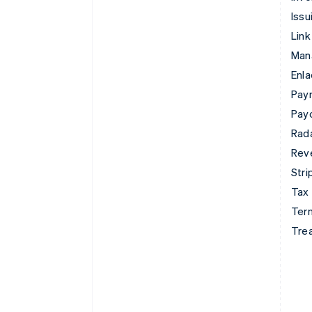
Issu
Link
Man
Enl
Pay
Pay
Rad
Rev
Stri
Tax
Term
Tre