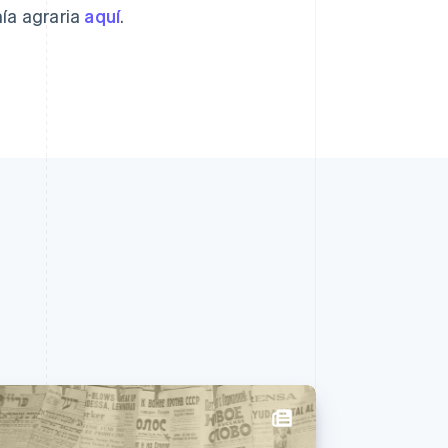
ía agraria
aquí
.