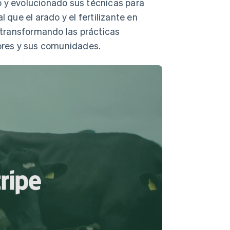
o y evolucionado sus técnicas para
 que el arado y el fertilizante en
n transformando las prácticas
tores y sus comunidades.
Sesiones de Stripe
2026
Descubre cómo Stripe
construye la
infraestructura
económica para la IA.
Mirar ahora