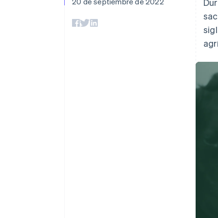
Authorization Boost
20 de septiembre de 2022
Dur
Optimizaciones de aceptación
sac
Link
Proceso de compra acelerado
sig
Financial Connections
agr
Datos de ctas. financieras
vinculadas