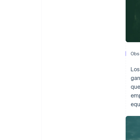
Obse
Los
gan
que
emp
equ