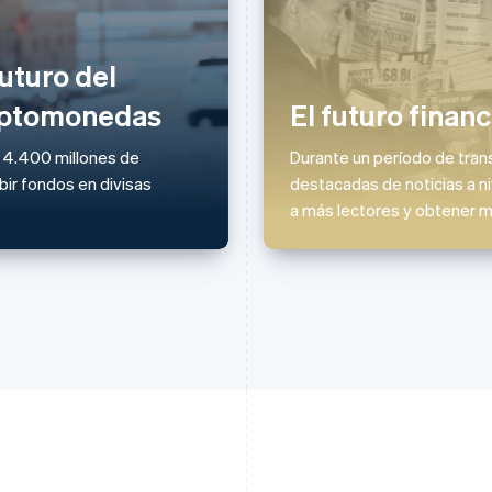
Eslovaquia
Italia
English
Italiano
English
Eslovenia
Japón
uturo del
English
Italiano
日本語
English
riptomonedas
El futuro financ
España
Letonia
Español
English
English
Estados Unidos
Liechtenstein
: 4.400 millones de
Durante un período de tran
English
Español
简体中文
Deutsch
English
ir fondos en divisas
destacadas de noticias a niv
Estonia
Lituania
a más lectores y obtener m
English
English
Finlandia
Luxemburgo
English
Svenska
Français
Deutsch
English
Francia
Malasia
Français
English
English
简体中文
Gibraltar
Malta
English
English
Grecia
México
English
Español
English
Hungría
Noruega
English
English
India
Nueva Zelandia
English
English