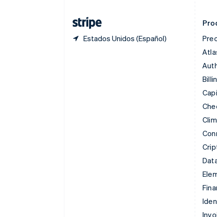
Emiratos Árabes Unidos
English
Pro
Estados Unidos (Español)
Prec
Atla
Auth
Billi
Capi
Che
Cli
Con
Cri
Data
Ele
Fina
Iden
Invo