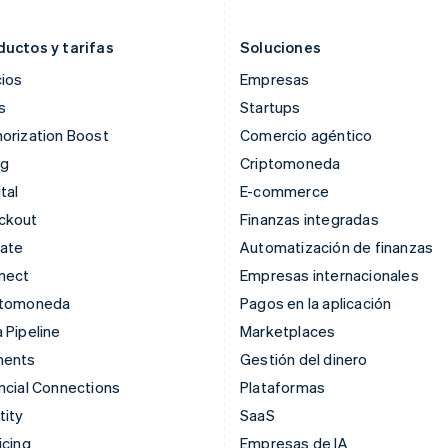
Irlanda
Países Bajos
English
Nederlands
English
ductos y tarifas
Soluciones
ios
Empresas
s
Startups
orization Boost
Comercio agéntico
ng
Criptomoneda
tal
E-commerce
ckout
Finanzas integradas
mate
Automatización de finanzas
nect
Empresas internacionales
ptomoneda
Pagos en la aplicación
 Pipeline
Marketplaces
ments
Gestión del dinero
ncial Connections
Plataformas
tity
SaaS
icing
Empresas de IA