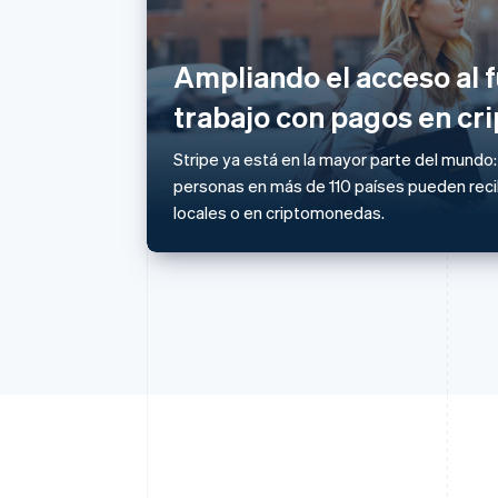
Alemania
Deutsch
English
Australia
Ampliando el acceso al f
English
trabajo con pagos en c
Austria
Deutsch
English
Bélgica
Stripe ya está en la mayor parte del mundo
Nederlands
Français
Deutsch
English
personas en más de 110 países pueden recib
Brasil
locales o en criptomonedas.
Português
English
Bulgaria
English
Canadá
English
Français
China continental
简体中文
English
Chipre
English
Croacia
English
Italiano
Dinamarca
English