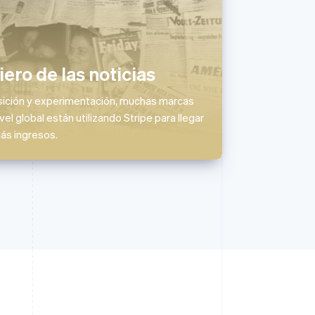
Polonia
English
Portugal
Português
English
iero de las noticias
RAE de Hong Kong, China
English
简体中文
Reino Unido
sición y experimentación, muchas marcas
English
el global están utilizando Stripe para llegar
República Checa
ás ingresos.
English
Rumania
English
Singapur
English
简体中文
Suecia
Svenska
English
Suiza
Deutsch
Français
Italiano
English
Tailandia
ไทย
English