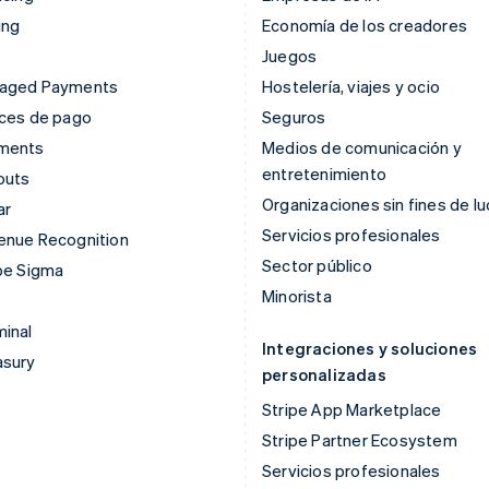
ing
Economía de los creadores
Juegos
aged Payments
Hostelería, viajes y ocio
aces de pago
Seguros
ments
Medios de comunicación y
entretenimiento
outs
Organizaciones sin fines de lu
ar
Servicios profesionales
enue Recognition
Sector público
pe Sigma
Minorista
inal
Integraciones y soluciones
asury
personalizadas
Stripe App Marketplace
Stripe Partner Ecosystem
Servicios profesionales