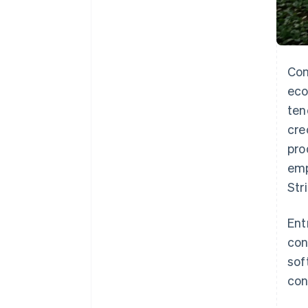
Con
eco
ten
cre
pro
emp
Str
Ent
con
sof
con