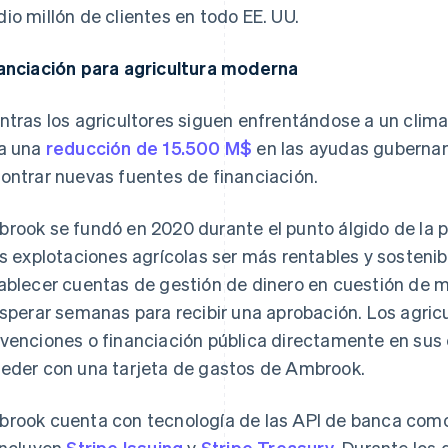
io millón de clientes en todo EE. UU.
anciación para agricultura moderna
ntras los agricultores siguen enfrentándose a un clim
a una
reducción de 15.500 M$
en las ayudas guberna
ontrar nuevas fuentes de financiación.
rook se fundó en 2020 durante el punto álgido de la p
as explotaciones agrícolas ser más rentables y sostenibl
ablecer cuentas de gestión de dinero en cuestión de mi
esperar semanas para recibir una aprobación. Los agric
venciones o financiación pública directamente en sus
eder con una tarjeta de gastos de Ambrook.
rook cuenta con tecnología de las API de banca como s
incluyen
Stripe Issuing
y
Stripe Treasury
. Durante los