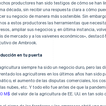
chos productores han sido testigos de cómo se han l
ima década, sin recibir una respuesta clara a cómo pue
cer su negocio de manera más sostenible. Sin embargo, 
os a estos productores las herramientas que necesitan 
resos, ampliar sus negocios y, en última instancia, volv
sis de mercado y a los vaivenes económicos», destacó 
cutivo de Ambrook.
ducción en tu puerta
agricultura siempre ha sido un negocio duro, pero las d
rentado los agricultores en los últimos años han sido 
mático, el aumento de las disputas comerciales, los cos
 las nubes, etc. Y todo ello fue antes de que la pand
20 M$
del valor de la agricultura de EE. UU. en tan solo
o el cierre de las fronteras y las empresas abrió una pue