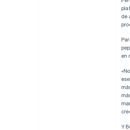
pla
de 
pro
Par
pep
en 
«No
ese
más
más
man
cre
Y B