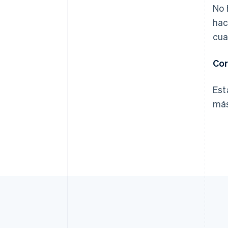
No 
hac
cua
Cor
Est
más