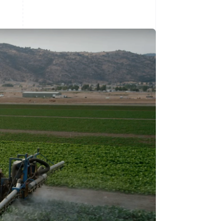
Stripe Sessions 2026
Descubre cómo Stripe
está construyendo la
infraestructura
económica para la IA.
Ver ahora