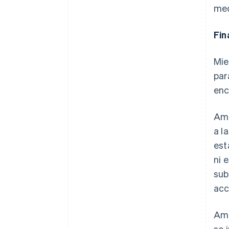
med
Fin
Mie
par
enc
Amb
a l
est
ni 
sub
acc
Amb
se 