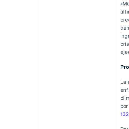
«Mu
últ
cre
dam
ing
cri
eje
Pro
La 
enf
cli
por
13
Per