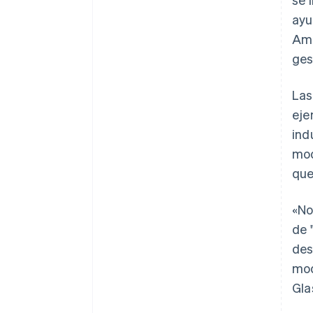
ayu
Amb
ges
Las
eje
ind
mod
que
«No
de 
des
mod
Gla