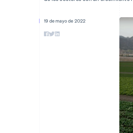
Authorization Boost
Data Pipeline
Optimizaciones de aceptación
Sincronización de d
Link
Proceso de compra acelerado
19 de mayo de 2022
Financial Connections
Datos de ctas. financieras
vinculadas