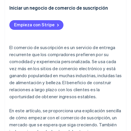
3. Establece el precio
Yoshikei
Skin Authority
Iniciar un negocio de comercio de suscripción
4. Comprende la psicología del consumidor y la
Laxus
monetización
ButcherBox
subsc
Empieza con Stripe
5. Crea un sitio de comercio electrónico
Toy Box Monthly
snaq.me stand
6. Introduce otros sistemas
Japan Crate
El comercio de suscripción es un servicio de entrega
7. Publicita productos y servicios
Birchbox
recurrente que los compradores prefieren por su
comodidad y experiencia personalizada. Se usa cada
vez más en los sitios de comercio electrónico y está
ganando popularidad en muchas industrias, incluidas las
de alimentación y belleza. El beneficio de construir
relaciones a largo plazo con los clientes es la
oportunidad de obtener ingresos estables.
En este artículo, se proporciona una explicación sencilla
de cómo empezar con el comercio de suscripción, un
mercado que se espera que siga creciendo. También