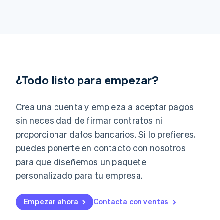
Gibraltar
English
Grecia
English
Hungría
English
India
English
¿Todo listo para empezar?
Irlanda
English
Crea una cuenta y empieza a aceptar pagos
Italia
Italiano
English
sin necesidad de firmar contratos ni
Japón
proporcionar datos bancarios. Si lo prefieres,
日本語
English
Letonia
puedes ponerte en contacto con nosotros
English
para que diseñemos un paquete
Liechtenstein
personalizado para tu empresa.
Deutsch
English
Lituania
English
Empezar ahora
Contacta con ventas
Luxemburgo
Français
Deutsch
English