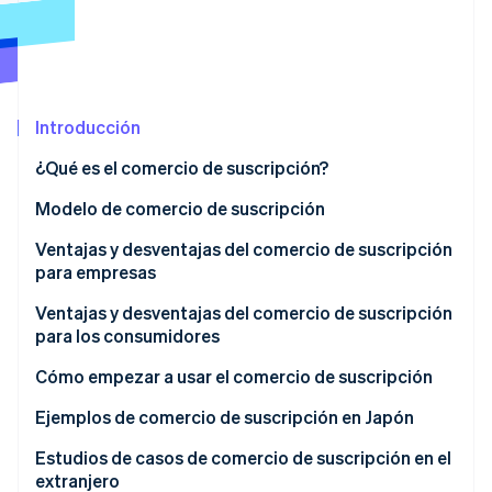
Radar
Prevención de fraude
Ecosistema
Atlas
Constitución de una startup
Socios
Introducción
Climate
Stripe App Marketplace
Eliminación de dióxido de carbono
¿Qué es el comercio de suscripción?
Identity
Diferencias con los servicios de suscripción
Modelo de comercio de suscripción
Verificación de identidad en línea
tradicionales
Selección personalizada
Ventajas y desventajas del comercio de suscripción
Tamaño del mercado de empresas de suscripción en
para empresas
Conveniencia
Japón
Ventajas: perspectivas y ventas estables
Ventajas y desventajas del comercio de suscripción
Prueba
para los consumidores
Sesiones de Stripe 2026
Desventajas: costo inicial y tiempo de monetización
Descubre cómo Stripe construye la infraestructura económi
Beneficios: ahorro de tiempo y trabajo
Cómo empezar a usar el comercio de suscripción
Mirar ahora
Desventajas: precios más altos y mayor gasto
1. Considera un modelo de suscripción
Ejemplos de comercio de suscripción en Japón
2. Selecciona un producto
Kids’ Laboratory
Estudios de casos de comercio de suscripción en el
extranjero