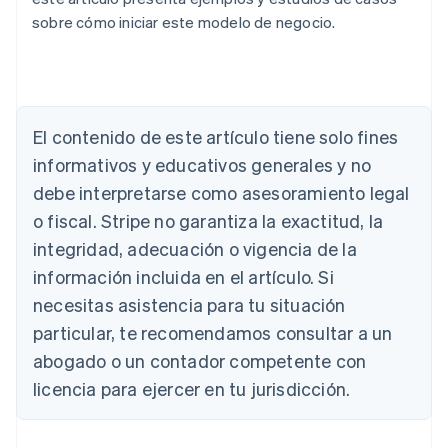
sobre cómo iniciar este modelo de negocio.
El contenido de este artículo tiene solo fines
Alemania
Deutsch
English
informativos y educativos generales y no
Australia
debe interpretarse como asesoramiento legal
English
Austria
o fiscal. Stripe no garantiza la exactitud, la
Deutsch
English
integridad, adecuación o vigencia de la
Bélgica
información incluida en el artículo. Si
Nederlands
Français
Deutsch
English
Brasil
necesitas asistencia para tu situación
Português
English
particular, te recomendamos consultar a un
Bulgaria
abogado o un contador competente con
English
Canadá
licencia para ejercer en tu jurisdicción.
English
Français
China continental
简体中文
English