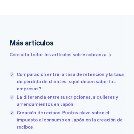
Chipre
English
Croacia
English
Italiano
Dinamarca
English
Emiratos Árabes Unidos
Más artículos
English
Eslovaquia
Consulta todos los artículos sobre cobranza
English
Eslovenia
English
Italiano
Comparación entre la tasa de retención y la tasa
España
de pérdida de clientes: ¿qué deben saber las
Español
English
empresas?
Estados Unidos
English
Español
简体中文
La diferencia entre suscripciones, alquileres y
Estonia
arrendamientos en Japón
English
Creación de recibos: Puntos clave sobre el
Finlandia
English
Svenska
impuesto al consumo en Japón en la creación de
Francia
recibos
Français
English