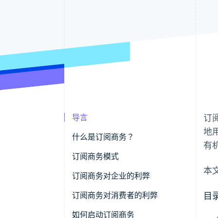
导言
订
地
什么是订阅商务？
有
与传统订阅服务的区别
订阅商务模式
本
日本订阅商务的市场规模
精选
订阅商务对企业的利弊
便利
优势 - 前景广阔，销量稳定
订阅商务对消费者的利弊
目
试用
缺点 - 货币化的初始成本和时间
优点 - 节约时间和人力
如何启动订阅商务