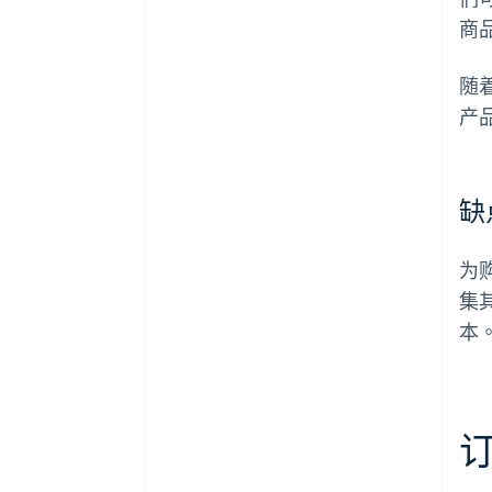
商
随
产
缺
为
集
本