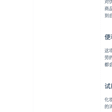
对
商
到
便
这
劳
都
试
化
的