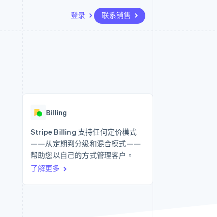
登录
联系销售
资源
生态系统
联系
场
更多
应用集成
合作伙伴
联系销售
Product roadmap
代码示例
Stripe App Marketplace
成为合作伙伴
了解未来规划
开发者博客
API 状态
Radar
欺诈防范
Billing
Atlas
初创企业注册
Stripe Billing 支持任何定价模式
——从定期到分级和混合模式——
Climate
碳移除
帮助您以自己的方式管理客户。
了解更多