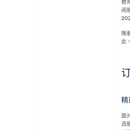
教
阅服
20
随
此
精
面
选