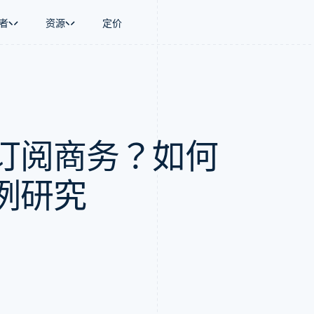
者
资源
定价
景
指南
按行业
公司
资金管理
平台和交易市
商务
持
接受线上付款
AI 企业
产品路线图
Global Payouts
Connect
币
持方案
实施预置结账流程
创作者经济
Sessions 年度大会
向第三方打款
平台支付
务
务
构建平台或交易市场
游戏
招聘
Crypto
订阅商务？如何
金融
管理订阅
酒店、旅游与休闲
资讯中心
钱包、稳定币发行和发卡基础设
动化
提供按用量计费
保险
Stripe Press
施
企业
发行稳定币支持的支付卡
媒体与娱乐
支付
通过智能体配置和管理服务
非营利组织
例研究
场
专业服务
理
公共部门
零售
化
on