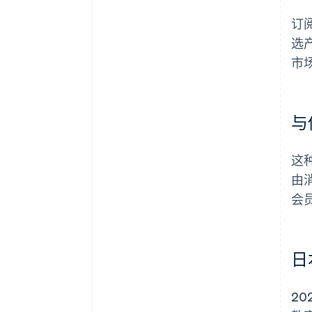
订
选
市
与
这
由
会
日
20