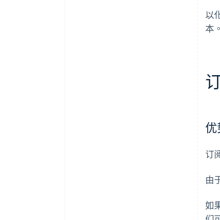
以
本
优
订
由
如
们