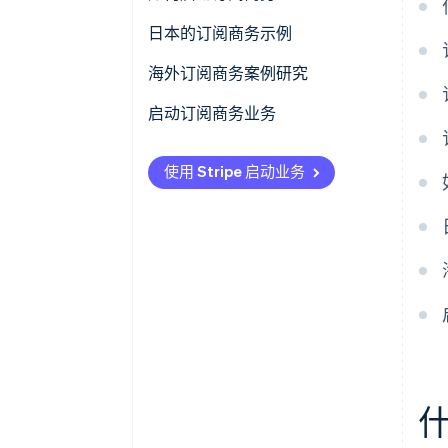
缺点 - 价格较高和造成浪费
1. 考虑订阅模式
日本的订阅商务示例
2. 选择产品
儿童实验室
海外订阅商务案例研究
Skin Authority
3. 设定价格
吉庆订餐服务
启动订阅商务业务
ButcherBox
4. 了解消费者心理和货币化
拉克萨斯租包服务
使用 Stripe 启动业务
Toy Box Monthly
5. 创建电子商务网站
subsc 精选服务
Japan Crate
6. 引入其他系统
snaq.me stand 零食订阅服务
Birchbox
7. 宣传产品和服务