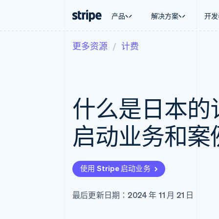
产品
解决方案
开发
更多资源
计费
按企业阶段
文档
学习
按应用场
支持
支付
营收
大型企业
Stripe 文档
博客
智能体
获取支
Payments
Billing
初创企业
API 参考文档
客户案例
加密货
托管支
在线支付
经常性收入
库与 SDK
指南
电子商
专业服
Managed Payments
Metronome
Stripe Apps
什么是日本的
嵌入式
备案商家解决方案
按用量计费
财务自
Payment links
Subscriptions
全球化
无代码支付
订阅管理
应用内
启动业务和案
Checkout
Invoicing
交易市
预构建支付界面
一次性或定期账单
资金管
Elements
Tax
平台
灵活的 UI 组件
销售税和增值税自动
SaaS
支付方式
Revenue Recogniti
使用 Stripe 启动业务
支持 125 种以上
会计自动化
Authorization Boost
Stripe Sigma
支付成功率优化
自定义报告
最后更新日期：2024 年 11 月 21 日
Link
Data Pipeline
加速结账
数据同步