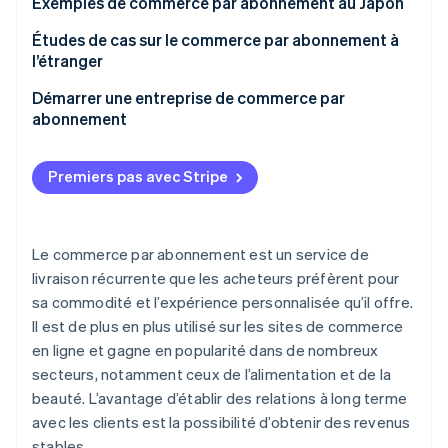
1. Envisager d’adopter un modèle d’abonnement
Exemples de commerce par abonnement au Japon
2. Sélectionner un produit
Kids’ Laboratory
Études de cas sur le commerce par abonnement à
l’étranger
3. Établir le prix
Yoshikei
Skin Authority
Démarrer une entreprise de commerce par
4. Comprendre la psychologie du consommateur et
Laxus
abonnement
la monétisation
ButcherBox
subsc
5. Concevoir un site de commerce en ligne
Toy Box Monthly
Premiers pas avec Stripe
snaq.me stand
6. Introduction d’autres systèmes
Japan Crate
7. Promouvoir des produits et services
Birchbox
Le commerce par abonnement est un service de
livraison récurrente que les acheteurs préfèrent pour
sa commodité et l’expérience personnalisée qu’il offre.
Il est de plus en plus utilisé sur les sites de commerce
en ligne et gagne en popularité dans de nombreux
secteurs, notamment ceux de l’alimentation et de la
beauté. L’avantage d’établir des relations à long terme
avec les clients est la possibilité d’obtenir des revenus
stables.