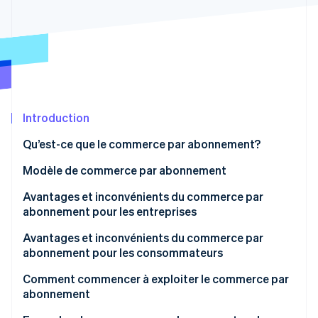
Commerce de détail
État des API
Atlas
Constitution d'une entreprise
Climate
Élimination du carbone
Écosystème
Identity
Partenaires
Vérification de l'identité
Stripe App Marketplace
Introduction
Qu’est-ce que le commerce par abonnement?
Différences entre le commerce par abonnement et
Modèle de commerce par abonnement
Stripe Sessions 2026
les services par abonnement traditionnels
Découvrez comment Stripe construit l’infrastructure écon
Sélection effectuée avec soin
Avantages et inconvénients du commerce par
l’IA.
Taille du marché des entreprises qui proposent des
abonnement pour les entreprises
Regarder
Commodité
abonnements au Japon
Avantages : Prospects et ventes stables
Avantages et inconvénients du commerce par
Essai
abonnement pour les consommateurs
Inconvénients : Coût initial et délai de monétisation
Avantages : Gain de temps et de main-d’œuvre
Comment commencer à exploiter le commerce par
abonnement
Inconvénients : Prix plus élevés et gaspillage