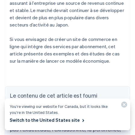
assurant à l’entreprise une source de revenus continue
et stable. Le marché devrait continuer à se développer
et devient de plus en plus populaire dans divers
secteurs d’activité au Japon.
Si vous envisagez de créer un site de commerce en
ligne qui intègre des services par abonnement, cet
article présente des exemples et des études de cas
sur la manière de lancer ce modèle économique.
Le contenu de cet article est fourni
uniquement à des fins informatives et
Allemagne
You’re viewing our website for Canada, but it looks like
Deutsch
English
pédagogiques. Il ne saurait constituer un
you’re in the United States.
Australie
Switch to the United States site
conseil juridique ou fiscal. Stripe ne garantit
English
Autriche
pas l'exactitude, l'exhaustivité, la pertinence,
Deutsch
English