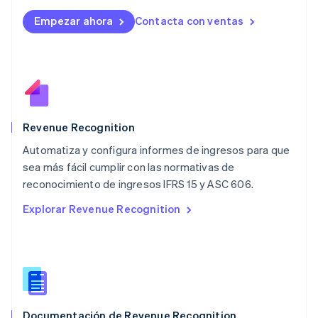
English
Empezar ahora
Contacta con ventas
Luxemburgo
Français
Deutsch
English
Malasia
English
简体中文
Malta
English
México
Español
English
Revenue Recognition
Noruega
Automatiza y configura informes de ingresos para que
English
sea más fácil cumplir con las normativas de
Nueva Zelandia
English
reconocimiento de ingresos IFRS 15 y ASC 606.
Países Bajos
Explorar Revenue Recognition
Nederlands
English
Polonia
English
Portugal
Português
English
RAE de Hong Kong, China
English
简体中文
Documentación de Revenue Recognition
Reino Unido