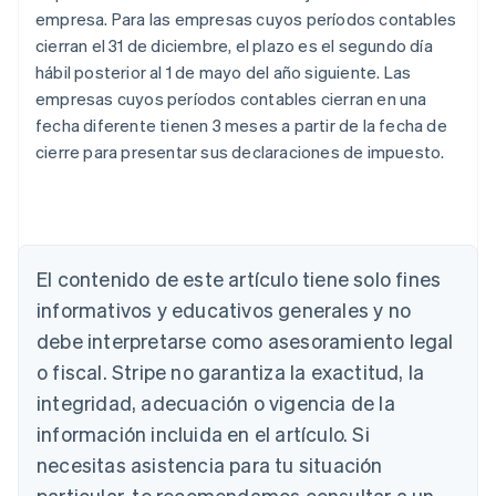
empresa. Para las empresas cuyos períodos contables
cierran el 31 de diciembre, el plazo es el segundo día
hábil posterior al 1 de mayo del año siguiente. Las
empresas cuyos períodos contables cierran en una
fecha diferente tienen 3 meses a partir de la fecha de
cierre para presentar sus declaraciones de impuesto.
Alemania
Deutsch
English
Australia
El contenido de este artículo tiene solo fines
English
informativos y educativos generales y no
Austria
debe interpretarse como asesoramiento legal
Deutsch
English
Bélgica
o fiscal. Stripe no garantiza la exactitud, la
Nederlands
Français
Deutsch
English
integridad, adecuación o vigencia de la
Brasil
Português
English
información incluida en el artículo. Si
Bulgaria
necesitas asistencia para tu situación
English
Canadá
particular, te recomendamos consultar a un