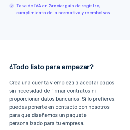
English
Svenska
Tasa de IVA en Grecia: guía de registro,
Francia
cumplimiento de la normativa y reembolsos
Français
English
Gibraltar
English
Grecia
English
Hungría
English
India
English
¿Todo listo para empezar?
Irlanda
English
Crea una cuenta y empieza a aceptar pagos
Italia
Italiano
English
sin necesidad de firmar contratos ni
Japón
proporcionar datos bancarios. Si lo prefieres,
日本語
English
Letonia
puedes ponerte en contacto con nosotros
English
para que diseñemos un paquete
Liechtenstein
personalizado para tu empresa.
Deutsch
English
Lituania