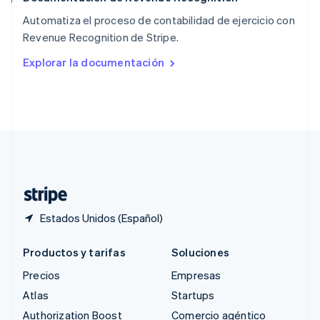
English
Automatiza el proceso de contabilidad de ejercicio con
República Checa
Revenue Recognition de Stripe.
English
Rumania
Explorar la documentación
English
Singapur
English
简体中文
Suecia
Svenska
English
Suiza
Deutsch
Français
Italiano
English
Tailandia
ไทย
English
Estados Unidos (Español)
Productos y tarifas
Soluciones
Precios
Empresas
Atlas
Startups
Authorization Boost
Comercio agéntico