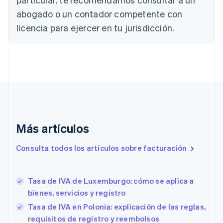
English
Français
abogado o un contador competente con
China continental
licencia para ejercer en tu jurisdicción.
简体中文
English
Chipre
English
Croacia
English
Italiano
Dinamarca
English
Emiratos Árabes Unidos
English
Eslovaquia
Más artículos
English
Eslovenia
Consulta todos los artículos sobre facturación
English
Italiano
España
Español
English
Tasa de IVA de Luxemburgo: cómo se aplica a
Estados Unidos
English
Español
简体中文
bienes, servicios y registro
Estonia
Tasa de IVA en Polonia: explicación de las reglas,
English
requisitos de registro y reembolsos
Finlandia