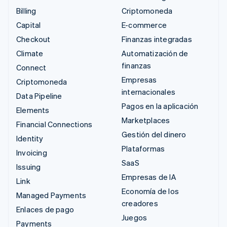
Billing
Criptomoneda
Capital
E-commerce
Checkout
Finanzas integradas
Climate
Automatización de
finanzas
Connect
Empresas
Criptomoneda
internacionales
Data Pipeline
Pagos en la aplicación
Elements
Marketplaces
Financial Connections
Gestión del dinero
Identity
Plataformas
Invoicing
SaaS
Issuing
Empresas de IA
Link
Economía de los
Managed Payments
creadores
Enlaces de pago
Juegos
Payments