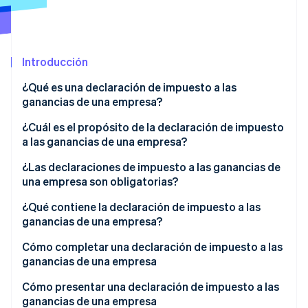
Radar
Prevención de fraude
Ecosistema
Atlas
Introducción
Constitución de una startup
Socios
Climate
¿Qué es una declaración de impuesto a las
Stripe App Marketplace
Eliminación de dióxido de carbono
ganancias de una empresa?
Identity
¿Cuál es el propósito de la declaración de impuesto
Verificación de identidad en línea
a las ganancias de una empresa?
¿Las declaraciones de impuesto a las ganancias de
una empresa son obligatorias?
¿Qué contiene la declaración de impuesto a las
Sesiones de Stripe 2026
ganancias de una empresa?
Descubre cómo Stripe construye la infraestructura económi
Mirar ahora
Estado de resultados
Cómo completar una declaración de impuesto a las
ganancias de una empresa
Tablas complementarias
Cómo presentar una declaración de impuesto a las
ganancias de una empresa