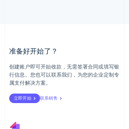
English
马尔他
English
马来西亚
English
简体中文
美国
English
Español
简体中文
墨西哥
准备好开始了？
Español
English
挪威
English
创建账户即可开始收款，无需签署合同或填写银
葡萄牙
行信息。您也可以联系我们，为您的企业定制专
Português
English
日本
属支付解决方案。
日本語
English
瑞典
立即开始
联系销售
Svenska
English
瑞士
Deutsch
Français
Italiano
English
塞浦路斯
English
斯洛伐克