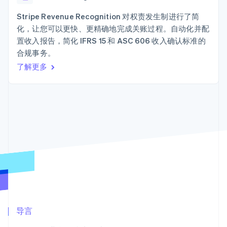
接入 125+ 种支
加密货币
Stripe Sigma
产品路线图
SaaS
付方式
自定义报告
购买
Sessions 年度大会
Stripe Revenue Recognition 对权责发生制进行了简
Terminal
Data Pipeline
招聘
化，让您可以更快、更精确地完成关账过程。自动化并配
线下支付
数据同步
资讯中心
Authorization
资源
置收入报告，简化 IFRS 15 和 ASC 606 收入确认标准的
Stripe Press
Boost
按行业
合规事务。
支付成功率优
应用集成
了解更多
化
AI 企业
代码示例
Link
创作者经济
开发者博客
联系
加速结账
游戏
API 状态
Financial
酒店、旅游与休闲
联系销售
Connections
保险
成为合作伙伴
关联金融账户
媒体与娱乐
数据
非营利组织
专业服务
公共部门
零售
更多
Product roadmap
了解未来规划
生态系统
Radar
合作伙伴
欺诈防范
导言
Stripe App Marketplace
Atlas