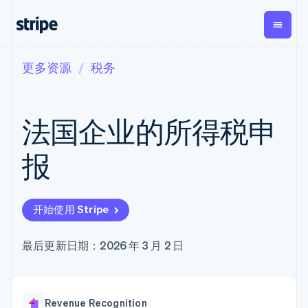
更多资源
税务
按企业阶段
文档
学习
支付
营收
资金管理
平台
易市
大型企业
Stripe 文档
博客
Payments
Billing
Treasury
初创企业
API 参考文档
客户案例
法国企业的所得税申
在线支付
经常性收入
Con
库与 SDK
指南
企业财务
Managed
Metronome
Stripe Apps
Payments
按用量计费
Global
平台
报
备案商家解决
Payouts
Subscriptions
Capi
按应用场景
方案
平
支持
向第三方
订阅管理
Payment links
客户
指南
智能体商务
打款
Invoicing
Trea
加密货币
获取支持
无代码支付
一次性或定期
Capital
开始使用 Stripe
平
电子商务
接受线上付款
托管支持方案
企业融资
Checkout
账单
嵌入
嵌入式金融
实施预置结账流程
专业服务
预构建支付界
Crypto
Tax
融服
财务自动化
构建平台或交易市场
最后更新日期：2026 年 3 月 2 日
钱包、稳
面
销售税和增值
Iss
全球化企业
管理订阅
定币发行
Elements
税自动化
实体
应用内支付
提供按用量计费
灵活的 UI 组件
和发卡基
Crypto
Revenue
虚拟
交易市场
发行稳定币支持的支付卡
Onramp
Payment
Recognition
础设施
公司
资金管理
通过智能体配置和管理服
可嵌入的
methods
会计自动化
Revenue Recognition
平台
务