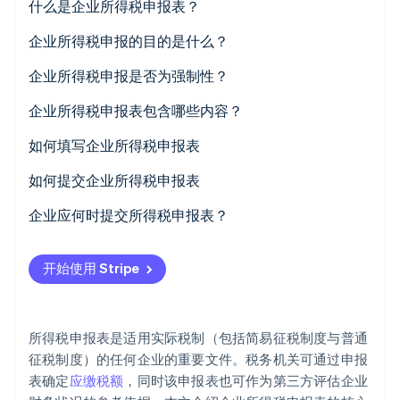
什么是企业所得税申报表？
初创企业注册
企业所得税申报的目的是什么？
Climate
碳移除
企业所得税申报是否为强制性？
Identity
在线身份验证
企业所得税申报表包含哪些内容？
利润表
如何填写企业所得税申报表
补充表格
如何提交企业所得税申报表
Stripe Sessions 2026
企业应何时提交所得税申报表？
了解 Stripe 如何为 AI 构建经济基础设施。
立即观看
开始使用 Stripe
所得税申报表是适用实际税制（包括简易征税制度与普通
征税制度）的任何企业的重要文件。税务机关可通过申报
表确定
应缴税额
，同时该申报表也可作为第三方评估企业