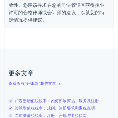
效性。您应该寻求在您的司法管辖区获得执业
Deutsch
English
法国
许可的合格律师或会计师的建议，以就您的特
Français
English
定情况提供建议。
芬兰
English
Svenska
荷兰
Nederlands
English
加拿大
English
Français
捷克
English
克罗地亚
English
Italiano
更多文章
拉脱维亚
English
查看所有“开账单”相关文章
立陶宛
English
列支敦士登
卢森堡增值税税率：如何影响商品、服务及注册
Deutsch
English
卢森堡
波兰增值税税率：规则、注册要求和退税说明
Français
Deutsch
English
希腊增值税税率：注册、合规与退税指南
罗马尼亚