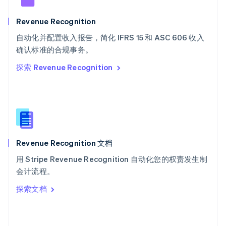
English
斯洛文尼亚
Revenue Recognition
English
Italiano
自动化并配置收入报告，简化 IFRS 15 和 ASC 606 收入
泰国
ไทย
English
确认标准的合规事务。
希腊
探索 Revenue Recognition
English
西班牙
Español
English
新加坡
English
简体中文
新西兰
English
Revenue Recognition 文档
匈牙利
English
用 Stripe Revenue Recognition 自动化您的权责发生制
意大利
会计流程。
Italiano
English
印度
探索文档
English
英国
English
直布罗陀