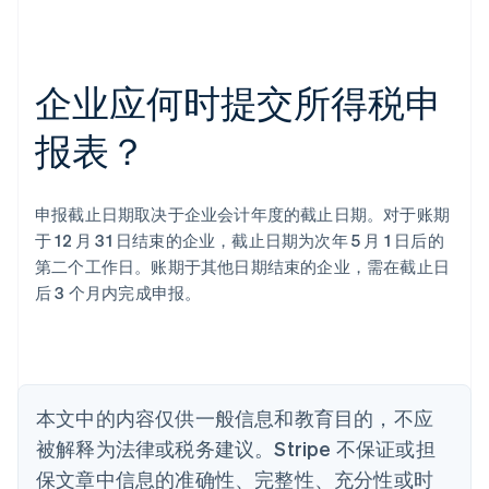
阿联酋
English
企业应何时提交所得税申
爱尔兰
English
爱沙尼亚
报表？
English
奥地利
Deutsch
English
申报截止日期取决于企业会计年度的截止日期。对于账期
澳大利亚
于 12 月 31 日结束的企业，截止日期为次年 5 月 1 日后的
English
巴西
第二个工作日。账期于其他日期结束的企业，需在截止日
Português
English
后 3 个月内完成申报。
保加利亚
English
比利时
Nederlands
Français
Deutsch
English
波兰
本文中的内容仅供一般信息和教育目的，不应
English
丹麦
被解释为法律或税务建议。Stripe 不保证或担
English
保文章中信息的准确性、完整性、充分性或时
德国