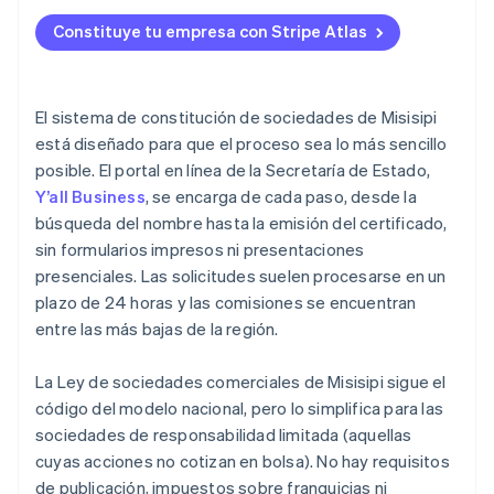
Designa a un agente registrado
Solicitud de ingreso a Atlas
Constituye tu empresa con Stripe Atlas
Presenta los estatutos de constitución en línea
Aceptación de pagos y operaciones bancarias antes
de que llegue tu EIN
Adopta los estatutos y nombra a los miembros de
tu junta directiva
Compra de acciones para fundadores sin
El sistema de constitución de sociedades de Misisipi
desembolso en efectivo
está diseñado para que el proceso sea lo más sencillo
Regístrate para pagar los impuestos estatales y las
posible. El portal en línea de la Secretaría de Estado,
licencias locales
Declaración automática de la elección de
Y’all Business
, se encarga de cada paso, desde la
impuestos 83(b)
Presenta tu informe anual
búsqueda del nombre hasta la emisión del certificado,
Documentos legales de empresas de primer nivel
sin formularios impresos ni presentaciones
Si estás establecido fuera del estado, regístrate
presenciales. Las solicitudes suelen procesarse en un
como una corporación extranjera
Un año gratis de Stripe Payments, más $50,000 en
plazo de 24 horas y las comisiones se encuentran
créditos y descuentos para socios
Mantente organizado
entre las más bajas de la región.
La Ley de sociedades comerciales de Misisipi sigue el
código del modelo nacional, pero lo simplifica para las
sociedades de responsabilidad limitada (aquellas
cuyas acciones no cotizan en bolsa). No hay requisitos
de publicación, impuestos sobre franquicias ni