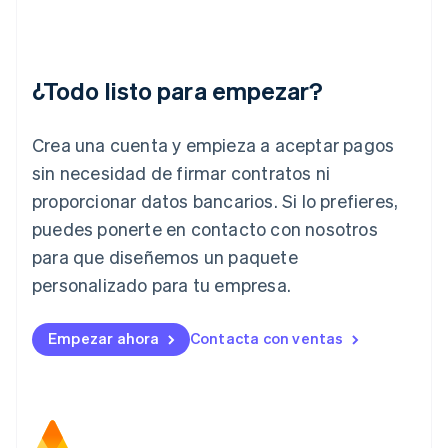
Hungría
English
India
English
¿Todo listo para empezar?
Irlanda
English
Crea una cuenta y empieza a aceptar pagos
Italia
Italiano
English
sin necesidad de firmar contratos ni
Japón
proporcionar datos bancarios. Si lo prefieres,
日本語
English
Letonia
puedes ponerte en contacto con nosotros
English
para que diseñemos un paquete
Liechtenstein
personalizado para tu empresa.
Deutsch
English
Lituania
English
Empezar ahora
Contacta con ventas
Luxemburgo
Français
Deutsch
English
Malasia
English
简体中文
Malta
English