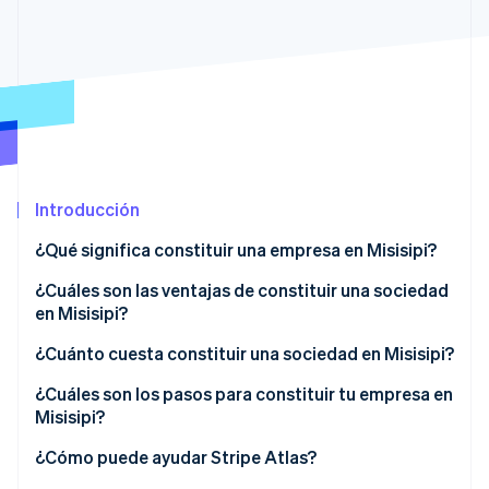
Radar
Prevención de fraude
Ecosistema
Atlas
Constitución de una startup
Socios
Climate
Stripe App Marketplace
Eliminación de dióxido de carbono
Identity
Verificación de identidad en línea
Introducción
¿Qué significa constituir una empresa en Misisipi?
¿Cuáles son las ventajas de constituir una sociedad
en Misisipi?
Sesiones de Stripe 2026
Costos predecibles y gobernanza
¿Cuánto cuesta constituir una sociedad en Misisipi?
Descubre cómo Stripe construye la infraestructura económi
Mirar ahora
Canje rápido de incentivos
Comisiones estatales básicas
¿Cuáles son los pasos para constituir tu empresa en
Misisipi?
Ventajas estructurales para la inversión de capital
Elige un nombre que cumpla con la normativa
¿Cómo puede ayudar Stripe Atlas?