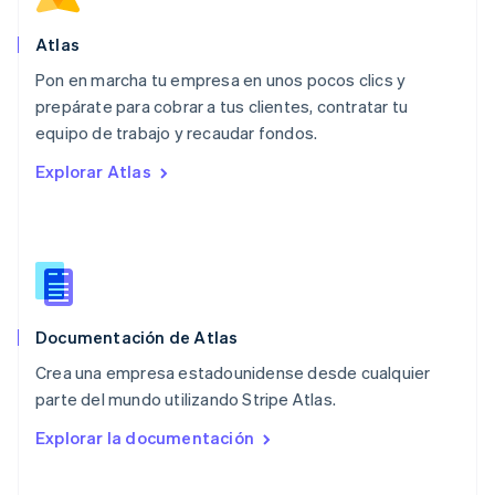
México
Español
English
Atlas
Noruega
Pon en marcha tu empresa en unos pocos clics y
English
prepárate para cobrar a tus clientes, contratar tu
Nueva Zelandia
English
equipo de trabajo y recaudar fondos.
Países Bajos
Explorar Atlas
Nederlands
English
Polonia
English
Portugal
Português
English
RAE de Hong Kong, China
English
简体中文
Documentación de Atlas
Reino Unido
English
Crea una empresa estadounidense desde cualquier
República Checa
parte del mundo utilizando Stripe Atlas.
English
Rumania
Explorar la documentación
English
Singapur
English
简体中文