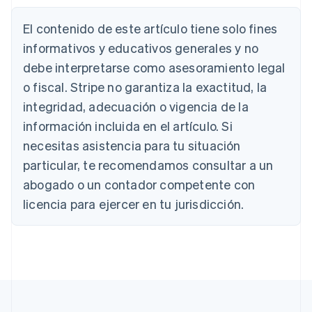
El contenido de este artículo tiene solo fines
Alemania
informativos y educativos generales y no
Deutsch
English
debe interpretarse como asesoramiento legal
Australia
o fiscal. Stripe no garantiza la exactitud, la
English
Austria
integridad, adecuación o vigencia de la
Deutsch
English
información incluida en el artículo. Si
Bélgica
necesitas asistencia para tu situación
Nederlands
Français
Deutsch
English
Brasil
particular, te recomendamos consultar a un
Português
English
abogado o un contador competente con
Bulgaria
English
licencia para ejercer en tu jurisdicción.
Canadá
English
Français
China continental
简体中文
English
Chipre
English
Croacia
English
Italiano