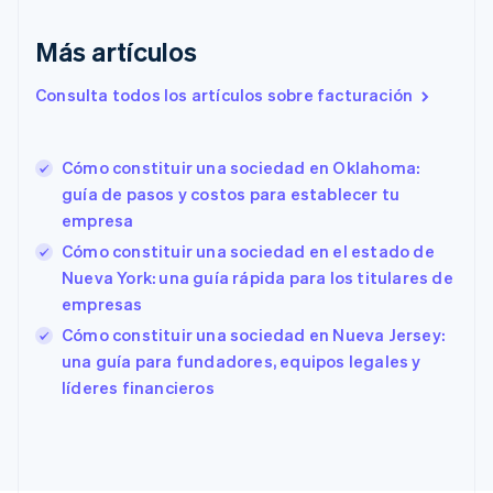
Dinamarca
English
Más artículos
Emiratos Árabes Unidos
English
Consulta todos los artículos sobre facturación
Eslovaquia
English
Eslovenia
Cómo constituir una sociedad en Oklahoma:
English
Italiano
guía de pasos y costos para establecer tu
España
empresa
Español
English
Estados Unidos
Cómo constituir una sociedad en el estado de
English
Español
简体中文
Nueva York: una guía rápida para los titulares de
Estonia
empresas
English
Cómo constituir una sociedad en Nueva Jersey:
Finlandia
English
Svenska
una guía para fundadores, equipos legales y
Francia
líderes financieros
Français
English
Gibraltar
English
Grecia
English