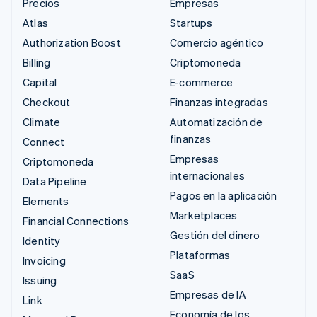
Precios
Empresas
Atlas
Startups
Authorization Boost
Comercio agéntico
Billing
Criptomoneda
Capital
E-commerce
Checkout
Finanzas integradas
Climate
Automatización de
finanzas
Connect
Empresas
Criptomoneda
internacionales
Data Pipeline
Pagos en la aplicación
Elements
Marketplaces
Financial Connections
Gestión del dinero
Identity
Plataformas
Invoicing
SaaS
Issuing
Empresas de IA
Link
Economía de los