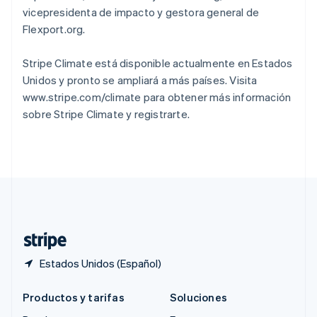
Português
English
vicepresidenta de impacto y gestora general de
RAE de Hong Kong, China
Flexport.org.
English
简体中文
Reino Unido
English
Stripe Climate está disponible actualmente en Estados
República Checa
Unidos y pronto se ampliará a más países. Visita
English
www.stripe.com/climate para obtener más información
Rumania
sobre Stripe Climate y registrarte.
English
Singapur
English
简体中文
Suecia
Svenska
English
Suiza
Deutsch
Français
Italiano
English
Tailandia
ไทย
English
Estados Unidos (Español)
Productos y tarifas
Soluciones