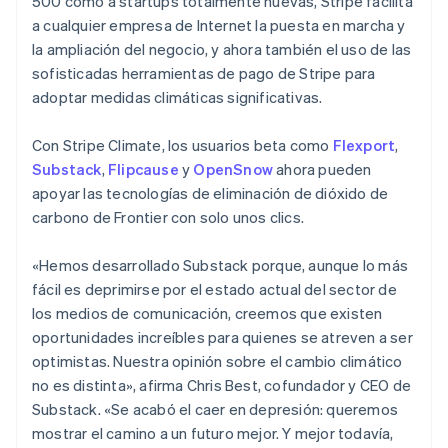
500 como a startups totalmente nuevas, Stripe facilita
English
Español
简体中文
Estonia
a cualquier empresa de Internet la puesta en marcha y
English
la ampliación del negocio, y ahora también el uso de las
Finlandia
sofisticadas herramientas de pago de Stripe para
English
Svenska
adoptar medidas climáticas significativas.
Francia
Français
English
Gibraltar
Con Stripe Climate, los usuarios beta como
Flexport
,
English
Substack
,
Flipcause
y
OpenSnow
ahora pueden
Grecia
apoyar las tecnologías de eliminación de dióxido de
English
carbono de Frontier con solo unos clics.
Hungría
English
India
«Hemos desarrollado Substack porque, aunque lo más
English
fácil es deprimirse por el estado actual del sector de
Irlanda
los medios de comunicación, creemos que existen
English
oportunidades increíbles para quienes se atreven a ser
Italia
optimistas. Nuestra opinión sobre el cambio climático
Italiano
English
no es distinta», afirma Chris Best, cofundador y CEO de
Japón
Substack. «Se acabó el caer en depresión: queremos
日本語
English
Letonia
mostrar el camino a un futuro mejor. Y mejor todavía,