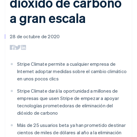
dióxido de carbono
Métodos de
Recognition
Empresa
criptomonedas
de tarjetas
Gestión del dinero
Gestionar
pago
Automatización
Plataformas
suscripciones
a gran escala
Acceso a más
contable
Compras de
Hoja de ruta del
SaaS
Ofrecer cobro por
de 125
Stripe Sigma
criptomoneda
producto
consumo
Terminal
Informes
integrables
Conferencia anual
Emitir tarjetas
Pagos en
personalizados
Sessions
respaldadas por
persona
Data Pipeline
28 de octubre de 2020
Empleos
monedas estables
Por sector
Authorization
Sincronización
Sala de prensa
Aprovisiona y gestiona
Boost
de datos
Stripe Press
servicios con agentes
Optimizaciones
Empresas de IA
de aceptación
Economía de los
Stripe Climate permite a cualquier empresa de
Link
creadores
Proceso de
Juegos
Contacto
Internet adoptar medidas sobre el cambio climático
Recursos
Hostelería, viajes y ocio
compra
en unos pocos clics
acelerado
Financial
Contacta con ventas
Seguros
Integraciones de
Connections
Conviértete en socio
Stripe Climate dará la oportunidad a millones de
Medios de
aplicaciones
Datos de ctas.
comunicación y
Ejemplos de código
financieras
empresas que usen Stripe de empezar a apoyar
entretenimiento
Blog de
vinculadas
tecnologías prometedoras de eliminación del
Organizaciones sin
desarrolladores
dióxido de carbono
fines de lucro
Estado de la API
Servicios
Más
profesionales
Más de 25 usuarios beta ya han prometido destinar
Product roadmap
Sector público
cientos de miles de dólares al año a la eliminación
Ver lo que viene
Minorista