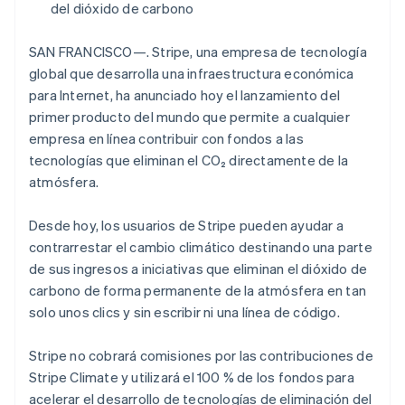
del dióxido de carbono
Radar
Prevención de fraude
SAN FRANCISCO—. Stripe, una empresa de tecnología
Ecosistema
Atlas
global que desarrolla una infraestructura económica
Constitución de una startup
para Internet, ha anunciado hoy el lanzamiento del
Socios
Climate
Stripe App Marketplace
primer producto del mundo que permite a cualquier
Eliminación de dióxido de carbono
empresa en línea contribuir con fondos a las
Identity
tecnologías que eliminan el CO₂ directamente de la
Verificación de identidad en línea
atmósfera.
Desde hoy, los usuarios de Stripe pueden ayudar a
contrarrestar el cambio climático destinando una parte
de sus ingresos a iniciativas que eliminan el dióxido de
Sesiones de Stripe 2026
carbono de forma permanente de la atmósfera en tan
Descubre cómo Stripe construye la infraestructura económi
solo unos clics y sin escribir ni una línea de código.
Mirar ahora
Stripe no cobrará comisiones por las contribuciones de
Stripe Climate y utilizará el 100 % de los fondos para
acelerar el desarrollo de tecnologías de eliminación del