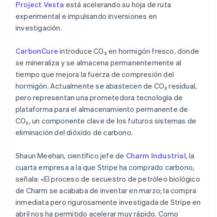
Project Vesta
está acelerando su hoja de ruta
experimental e impulsando inversiones en
investigación.
CarbonCure
introduce CO₂ en hormigón fresco, donde
se mineraliza y se almacena permanentemente al
tiempo que mejora la fuerza de compresión del
hormigón. Actualmente se abastecen de CO₂ residual,
pero representan una prometedora tecnología de
plataforma para el almacenamiento permanente de
CO₂, un componente clave de los futuros sistemas de
Alemania
eliminación del dióxido de carbono.
Deutsch
English
Australia
Shaun Meehan, científico jefe de
Charm Industrial
, la
English
cuarta empresa a la que Stripe ha comprado carbono,
Austria
señala: «El proceso de secuestro de petróleo biológico
Deutsch
English
Bélgica
de Charm se acababa de inventar en marzo; la compra
Nederlands
Français
Deutsch
English
inmediata pero rigurosamente investigada de Stripe en
Brasil
abril nos ha permitido acelerar muy rápido. Como