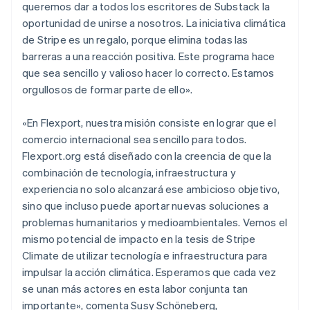
English
queremos dar a todos los escritores de Substack la
Liechtenstein
oportunidad de unirse a nosotros. La iniciativa climática
Deutsch
English
de Stripe es un regalo, porque elimina todas las
Lituania
barreras a una reacción positiva. Este programa hace
English
Luxemburgo
que sea sencillo y valioso hacer lo correcto. Estamos
Français
Deutsch
English
orgullosos de formar parte de ello».
Malasia
English
简体中文
«En Flexport, nuestra misión consiste en lograr que el
Malta
comercio internacional sea sencillo para todos.
English
México
Flexport.org está diseñado con la creencia de que la
Español
English
combinación de tecnología, infraestructura y
Noruega
experiencia no solo alcanzará ese ambicioso objetivo,
English
sino que incluso puede aportar nuevas soluciones a
Nueva Zelandia
problemas humanitarios y medioambientales. Vemos el
English
Países Bajos
mismo potencial de impacto en la tesis de Stripe
Nederlands
English
Climate de utilizar tecnología e infraestructura para
Polonia
impulsar la acción climática. Esperamos que cada vez
English
se unan más actores en esta labor conjunta tan
Portugal
importante», comenta Susy Schöneberg,