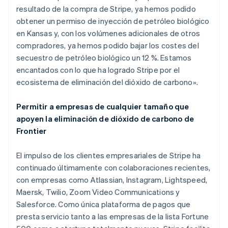
Português
English
resultado de la compra de Stripe, ya hemos podido
Bulgaria
obtener un permiso de inyección de petróleo biológico
English
Canadá
en Kansas y, con los volúmenes adicionales de otros
English
Français
compradores, ya hemos podido bajar los costes del
China continental
secuestro de petróleo biológico un 12 %. Estamos
简体中文
English
encantados con lo que ha logrado Stripe por el
Chipre
ecosistema de eliminación del dióxido de carbono».
English
Croacia
English
Italiano
Permitir a empresas de cualquier tamaño que
Dinamarca
apoyen la eliminación de dióxido de carbono de
English
Frontier
Emiratos Árabes Unidos
English
El impulso de los clientes empresariales de Stripe ha
Eslovaquia
continuado últimamente con colaboraciones recientes,
English
Eslovenia
con empresas como Atlassian, Instagram, Lightspeed,
English
Italiano
Maersk, Twilio, Zoom Video Communications y
España
Salesforce. Como única plataforma de pagos que
Español
English
presta servicio tanto a las empresas de la lista Fortune
Estados Unidos