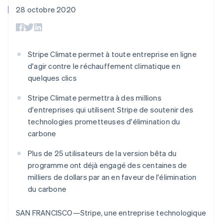
UI flexibles
Recognition
cryptomonnaie
l’application
Gérer des
28 octobre 2020
Moyens de
Comptabilité
Entreprise
intégrables
Marketplaces
abonnements
paiement
automatisée
Gestion financière
Proposer une
Accès à plus
Stripe Sigma
Roadmap produit
Plateformes
facturation à l'usage
de 125
Rapports
Sessions : conférence
SaaS
Émettre des cartes
Terminal
personnalisés
annuelle
bancaires adossées à
Stripe Climate permet à toute entreprise en ligne
Paiements en
Data Pipeline
Carrières
des stablecoins
d'agir contre le réchauffement climatique en
personne
Synchronisation
Communiqués de
Fournir et gérer des
Authorization
des données
presse
quelques clics
services avec des
Par secteur
Boost
Stripe Press
agents
Acceptation
Stripe Climate permettra à des millions
optimisée
Entreprises d'IA
d'entreprises qui utilisent Stripe de soutenir des
Link
Économie des
technologies prometteuses d'élimination du
Paiements
créateurs
Contact
Ressources
Jeux
accélérés
carbone
Hôtellerie, voyages et
Financial
Contacter notre équipe
loisirs
Intégrations
Connections
Plus de 25 utilisateurs de la version bêta du
Assurance
d'applications
Comptes
Devenir partenaire
programme ont déjà engagé des centaines de
Médias et
Exemples de code
financiers
divertissements
Blog des développeurs
milliers de dollars par an en faveur de l'élimination
associés
Organisations à but
du carbone
non lucratif
État de l'API
Services aux
Plus
entreprises
SAN FRANCISCO—Stripe, une entreprise technologique
Product roadmap
Secteur public