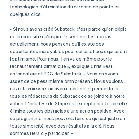
Irlande
technologies d'élimination du carbone de pointe en
English
Italie
quelques clics.
Italiano
English
Japon
« Si nous avons créé Substack, c'est parce qu'en dépit
日本語
English
de la morosité qu'inspire le secteur des médias
Lettonie
actuellement, nous pensons qu'il existe des
English
opportunités incroyables pour celles et ceux qui osent
Liechtenstein
l'optimisme. Pour nous, il en va de même pour le
Deutsch
English
Lituanie
réchauffement climatique », explique Chris Best,
English
cofondateur et PDG de Substack. « Nous en avons
Luxembourg
assez de ce pessimisme omniprésent. Nous voulons
Français
Deutsch
English
ouvrir la voie vers un avenir meilleur et permettre à
Malaisie
tous les rédacteurs de Substack de se joindre à notre
English
简体中文
Malte
action. L'initiative de Stripe est exceptionnelle, car elle
English
élimine tous les obstacles à une action positive. Avec
Mexique
ce programme, nous pouvons faire ce qui est juste en
Español
English
toute simplicité, avec des résultats à la clé. Nous
Norvège
sommes fiers d'y participer. »
English