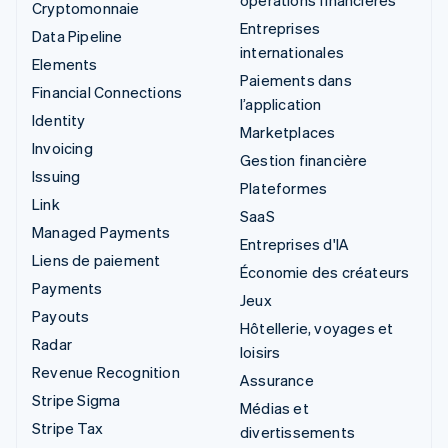
opérations financières
Cryptomonnaie
Entreprises
Data Pipeline
internationales
Elements
Paiements dans
Financial Connections
l’application
Identity
Marketplaces
Invoicing
Gestion financière
Issuing
Plateformes
Link
SaaS
Managed Payments
Entreprises d'IA
Liens de paiement
Économie des créateurs
Payments
Jeux
Payouts
Hôtellerie, voyages et
Radar
loisirs
Revenue Recognition
Assurance
Stripe Sigma
Médias et
Stripe Tax
divertissements