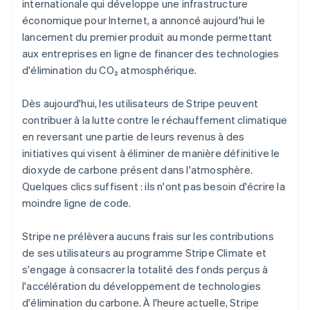
internationale qui développe une infrastructure
Découvrez les prochaines évolutions
Commerce en ligne
économique pour Internet, a annoncé aujourd'hui le
Radar
lancement du premier produit au monde permettant
Prévention de la fraude
aux entreprises en ligne de financer des technologies
Écosystème
Atlas
d'élimination du CO₂ atmosphérique.
Constitution de start-up
Partenaires
Climate
Stripe App Marketplace
Dès aujourd'hui, les utilisateurs de Stripe peuvent
Élimination du carbone
contribuer à la lutte contre le réchauffement climatique
Identity
en reversant une partie de leurs revenus à des
Vérification de l'identité
initiatives qui visent à éliminer de manière définitive le
dioxyde de carbone présent dans l'atmosphère.
Quelques clics suffisent : ils n'ont pas besoin d'écrire la
moindre ligne de code.
Stripe Sessions 2026
Stripe ne prélèvera aucuns frais sur les contributions
Découvrez comment Stripe construit l’infrastructure écono
Regarder la vidéo
de ses utilisateurs au programme Stripe Climate et
s'engage à consacrer la totalité des fonds perçus à
l'accélération du développement de technologies
d'élimination du carbone. À l'heure actuelle, Stripe