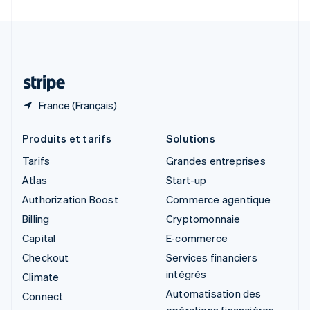
Suède
Svenska
English
Suisse
Deutsch
Français
Italiano
English
Thaïlande
ไทย
English
France (Français)
Produits et tarifs
Solutions
Tarifs
Grandes entreprises
Atlas
Start-up
Authorization Boost
Commerce agentique
Billing
Cryptomonnaie
Capital
E-commerce
Checkout
Services financiers
intégrés
Climate
Automatisation des
Connect