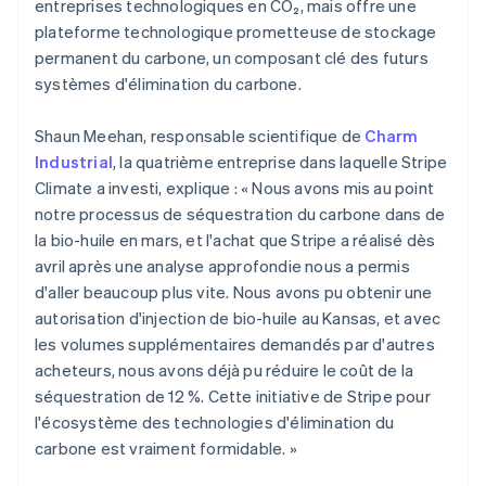
entreprises technologiques en CO₂, mais offre une
plateforme technologique prometteuse de stockage
Allemagne
permanent du carbone, un composant clé des futurs
Deutsch
English
systèmes d'élimination du carbone.
Australie
English
Shaun Meehan, responsable scientifique de
Charm
Autriche
Industrial
, la quatrième entreprise dans laquelle Stripe
Deutsch
English
Belgique
Climate a investi, explique : « Nous avons mis au point
Nederlands
Français
Deutsch
English
notre processus de séquestration du carbone dans de
Brésil
la bio-huile en mars, et l'achat que Stripe a réalisé dès
Português
English
avril après une analyse approfondie nous a permis
Bulgarie
d'aller beaucoup plus vite. Nous avons pu obtenir une
English
Canada
autorisation d'injection de bio-huile au Kansas, et avec
English
Français
les volumes supplémentaires demandés par d'autres
Chine continentale
acheteurs, nous avons déjà pu réduire le coût de la
简体中文
English
séquestration de 12 %. Cette initiative de Stripe pour
Chypre
l'écosystème des technologies d'élimination du
English
Croatie
carbone est vraiment formidable. »
English
Italiano