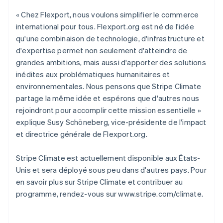
Nouvelle-Zélande
English
« Chez Flexport, nous voulons simplifier le commerce
Pays-Bas
international pour tous. Flexport.org est né de l'idée
Nederlands
English
qu'une combinaison de technologie, d'infrastructure et
Pologne
d'expertise permet non seulement d'atteindre de
English
Portugal
grandes ambitions, mais aussi d'apporter des solutions
Português
English
inédites aux problématiques humanitaires et
R.A.S. de Hong Kong, Chine
environnementales. Nous pensons que Stripe Climate
English
简体中文
partage la même idée et espérons que d'autres nous
République tchèque
rejoindront pour accomplir cette mission essentielle »
English
explique Susy Schöneberg, vice-présidente de l'impact
Roumanie
et directrice générale de Flexport.org.
English
Royaume-Uni
English
Stripe Climate est actuellement disponible aux États-
Singapour
Unis et sera déployé sous peu dans d'autres pays. Pour
English
简体中文
en savoir plus sur Stripe Climate et contribuer au
Slovaquie
programme, rendez-vous sur www.stripe.com/climate.
English
Slovénie
English
Italiano