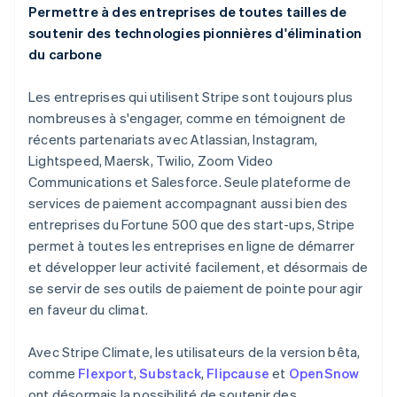
Danemark
Permettre à des entreprises de toutes tailles de
English
soutenir des technologies pionnières d'élimination
Émirats arabes unis
du carbone
English
Espagne
Les entreprises qui utilisent Stripe sont toujours plus
Español
English
Estonie
nombreuses à s'engager, comme en témoignent de
English
récents partenariats avec Atlassian, Instagram,
États-Unis
Lightspeed, Maersk, Twilio, Zoom Video
English
Español
简体中文
Communications et Salesforce. Seule plateforme de
Finlande
services de paiement accompagnant aussi bien des
English
Svenska
France
entreprises du Fortune 500 que des start-ups, Stripe
Français
English
permet à toutes les entreprises en ligne de démarrer
Gibraltar
et développer leur activité facilement, et désormais de
English
se servir de ses outils de paiement de pointe pour agir
Grèce
en faveur du climat.
English
Hongrie
English
Avec Stripe Climate, les utilisateurs de la version bêta,
Inde
comme
Flexport
,
Substack
,
Flipcause
et
OpenSnow
English
ont désormais la possibilité de soutenir des