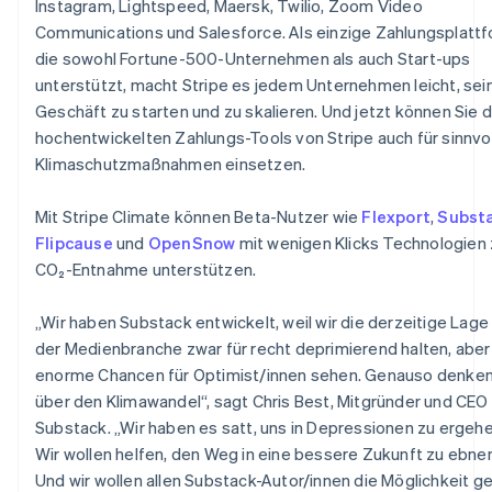
Instagram, Lightspeed, Maersk, Twilio, Zoom Video
Litauen
Communications und Salesforce. Als einzige Zahlungsplattf
English
die sowohl Fortune-500-Unternehmen als auch Start-ups
Luxemburg
unterstützt, macht Stripe es jedem Unternehmen leicht, sei
Français
Deutsch
English
Malaysia
Geschäft zu starten und zu skalieren. Und jetzt können Sie d
English
简体中文
hochentwickelten Zahlungs-Tools von Stripe auch für sinnvo
Malta
Klimaschutzmaßnahmen einsetzen.
English
Mexiko
Mit Stripe Climate können Beta-Nutzer wie
Flexport
,
Subst
Español
English
Flipcause
und
OpenSnow
mit wenigen Klicks Technologien 
Neuseeland
CO₂-Entnahme unterstützen.
English
Niederlande
Nederlands
English
„Wir haben Substack entwickelt, weil wir die derzeitige Lage 
Norwegen
der Medienbranche zwar für recht deprimierend halten, aber
English
enorme Chancen für Optimist/innen sehen. Genauso denken
Österreich
über den Klimawandel“, sagt Chris Best, Mitgründer und CEO
Deutsch
English
Polen
Substack. „Wir haben es satt, uns in Depressionen zu ergehe
English
Wir wollen helfen, den Weg in eine bessere Zukunft zu ebnen
Portugal
Und wir wollen allen Substack-Autor/innen die Möglichkeit g
Português
English