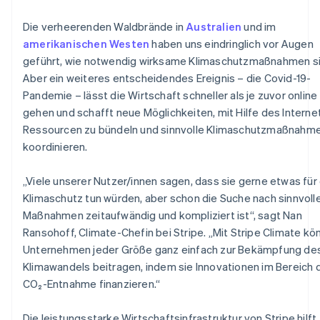
Die verheerenden Waldbrände in
Australien
und im
amerikanischen Westen
haben uns eindringlich vor Augen
geführt, wie notwendig wirksame Klimaschutzmaßnahmen si
Aber ein weiteres entscheidendes Ereignis – die Covid-19-
Pandemie – lässt die Wirtschaft schneller als je zuvor online
gehen und schafft neue Möglichkeiten, mit Hilfe des Interne
Ressourcen zu bündeln und sinnvolle Klimaschutzmaßnahm
koordinieren.
„Viele unserer Nutzer/innen sagen, dass sie gerne etwas für
Klimaschutz tun würden, aber schon die Suche nach sinnvoll
Maßnahmen zeitaufwändig und kompliziert ist“, sagt Nan
Ransohoff, Climate-Chefin bei Stripe. „Mit Stripe Climate k
Unternehmen jeder Größe ganz einfach zur Bekämpfung de
Klimawandels beitragen, indem sie Innovationen im Bereich 
CO₂-Entnahme finanzieren.“
Die leistungsstarke Wirtschaftsinfrastruktur von Stripe hilft