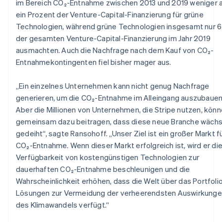
im Bereich CO₂-Entnahme zwischen 2013 und 2019 weniger a
ein Prozent der Venture-Capital-Finanzierung für grüne
Technologien, während grüne Technologien insgesamt nur 6
der gesamten Venture-Capital-Finanzierung im Jahr 2019
ausmachten. Auch die Nachfrage nach dem Kauf von CO₂-
Entnahmekontingenten fiel bisher mager aus.
„Ein einzelnes Unternehmen kann nicht genug Nachfrage
generieren, um die CO₂-Entnahme im Alleingang auszubauen
Aber die Millionen von Unternehmen, die Stripe nutzen, kön
gemeinsam dazu beitragen, dass diese neue Branche wächs
gedeiht“, sagte Ransohoff. „Unser Ziel ist ein großer Markt fü
CO₂-Entnahme. Wenn dieser Markt erfolgreich ist, wird er di
Verfügbarkeit von kostengünstigen Technologien zur
dauerhaften CO₂-Entnahme beschleunigen und die
Wahrscheinlichkeit erhöhen, dass die Welt über das Portfoli
Lösungen zur Vermeidung der verheerendsten Auswirkung
des Klimawandels verfügt.“