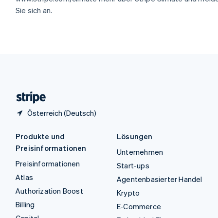
Ungarn
Sie sich an.
English
Vereinigte Arabische Emirate
English
Vereinigte Staaten
English
Español
简体中文
Vereinigtes Königreich
English
Zypern
English
Österreich (Deutsch)
Produkte und
Lösungen
Preisinformationen
Unternehmen
Preisinformationen
Start-ups
Atlas
Agentenbasierter Handel
Authorization Boost
Krypto
Billing
E-Commerce