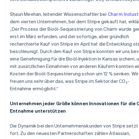
Frankreich
Français
English
Shaun Meehan, leitender Wissenschaftler bei
Charm Industr
Gibraltar
dem vierten Unternehmen, bei dem Stripe gekauft hat, erklä
English
„Der Prozess der Bioöl-Sequestrierung von Charm wurde g
Griechenland
erst im März erfunden, und der sofortige, aber gründlich
English
recherchierte Kauf von Stripe im April hat die Entwicklung st
Indien
beschleunigt. Durch den Kauf von Stripe konnten wir uns ber
English
Irland
eine Genehmigung für die Bioöl-Injektion in Kansas sichern, 
English
mit zusätzlichen Einnahmen von anderen Käufern konnten wi
Italien
Kosten der Bioöl-Sequestrierung schon um 12 % senken. Wir
Italiano
English
freuen uns sehr über das, was Stripe im Sektor der CO₂-
Japan
Entnahme ermöglicht.“
日本語
English
Kanada
English
Français
Unternehmen jeder Größe können Innovationen für die 
Kroatien
Entnahme unterstützen
English
Italiano
Lettland
Die Dynamik bei den Unternehmenskunden von Stripe setzt 
English
Liechtenstein
fort. Zu den neuesten Partnerschaften zählen Atlassian,
Deutsch
English