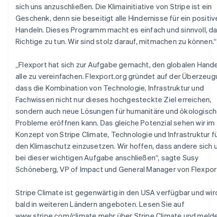
sich uns anzuschließen. Die Klimainitiative von Stripe ist ein
Rumänien
Geschenk, denn sie beseitigt alle Hindernisse für ein positiv
English
Schweden
Handeln. Dieses Programm macht es einfach und sinnvoll, d
Svenska
English
Richtige zu tun. Wir sind stolz darauf, mitmachen zu können.“
Schweiz
Deutsch
Français
Italiano
English
„Flexport hat sich zur Aufgabe gemacht, den globalen Hande
Singapur
alle zu vereinfachen. Flexport.org gründet auf der Überzeug
English
简体中文
Slowakei
dass die Kombination von Technologie, Infrastruktur und
English
Fachwissen nicht nur dieses hochgesteckte Ziel erreichen,
Slowenien
sondern auch neue Lösungen für humanitäre und ökologisc
English
Italiano
Probleme eröffnen kann. Das gleiche Potenzial sehen wir im
Sonderverwaltungsregion Hongkong,
Konzept von Stripe Climate, Technologie und Infrastruktur f
China
den Klimaschutz einzusetzen. Wir hoffen, dass andere sich 
English
简体中文
bei dieser wichtigen Aufgabe anschließen“, sagte Susy
Spanien
Schöneberg, VP of Impact und General Manager von Flexport
Español
English
Thailand
ไทย
English
Stripe Climate ist gegenwärtig in den USA verfügbar und wir
Tschechische Republik
bald in weiteren Ländern angeboten. Lesen Sie auf
English
www.stripe.com/climate mehr über Stripe Climate und meld