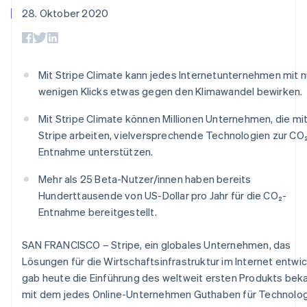
Data Pipeline
Geldmanagement
Marktplatz auf
28. Oktober 2020
Zugriff auf mehr als
Datensynchronisierung
Produkt-Roadmap
Plattformen
Grundlagen der
125
Stripe Sessions
SaaS
Abonnementverwaltung
Terminal
Karriere
Zahlungen vor Ort
Newsroom
So setzen Sie
Authorization
Stripe Press
nutzungsbasierte
Mit Stripe Climate kann jedes Internetunternehmen mit n
Boost
Abrechnung um
wenigen Klicks etwas gegen den Klimawandel bewirken.
Nach Branche
Optimierung der
Stablecoin-gestützte
Autorisierungsraten
Karten ausgeben: So
Link
Mit Stripe Climate können Millionen Unternehmen, die mi
KI-Unternehmen
Kontakt
geht´s
Beschleunigter
Creator Economy
Bereitstellung und
Stripe arbeiten, vielversprechende Technologien zur CO
Bezahlvorgang
Gaming
Verwaltung von
Sales-Team
Entnahme unterstützen.
Financial
Bewirtung, Reisen und
Diensten mit Agenten
kontaktieren
Connections
Freizeit
Partner werden
Mehr als 25 Beta-Nutzer/innen haben bereits
Verbundene
Versicherungen
Medien und
Finanzdaten
Hunderttausende von US-Dollar pro Jahr für die CO₂-
Unterhaltung
Entnahme bereitgestellt.
Ressourcen
Gemeinnützige
Organisationen
Fachdienstleistungen
App-Integrationen
SAN FRANCISCO – Stripe, ein globales Unternehmen, das
Mehr
Öffentlicher Sektor
Code-Beispiele
Lösungen für die Wirtschaftsinfrastruktur im Internet entwic
Product roadmap
Einzelhandel
Entwickler-Blog
gab heute die Einführung des weltweit ersten Produkts beka
Ausblick
API-Status
mit dem jedes Online-Unternehmen Guthaben für Technolo
Radar