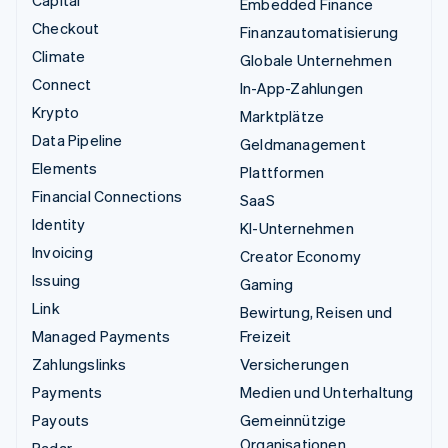
Capital
Embedded Finance
Checkout
Finanzautomatisierung
Climate
Globale Unternehmen
Connect
In-App-Zahlungen
Krypto
Marktplätze
Data Pipeline
Geldmanagement
Elements
Plattformen
Financial Connections
SaaS
Identity
KI-Unternehmen
Invoicing
Creator Economy
Issuing
Gaming
Link
Bewirtung, Reisen und
Managed Payments
Freizeit
Zahlungslinks
Versicherungen
Payments
Medien und Unterhaltung
Payouts
Gemeinnützige
Organisationen