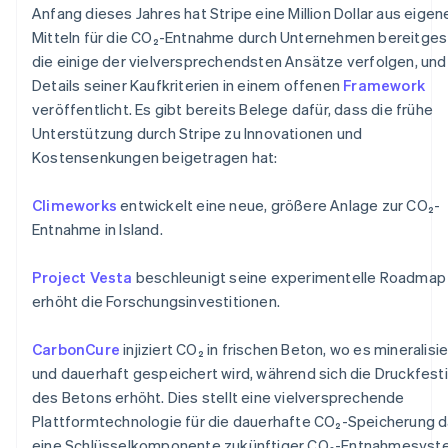
Anfang dieses Jahres hat Stripe eine Million Dollar aus eigen
Mitteln für die CO₂-Entnahme durch Unternehmen bereitgest
die einige der vielversprechendsten Ansätze verfolgen, und
Details seiner Kaufkriterien in einem offenen
Framework
Australien
veröffentlicht. Es gibt bereits Belege dafür, dass die frühe
English
Unterstützung durch Stripe zu Innovationen und
Belgien
Kostensenkungen beigetragen hat:
Nederlands
Français
Deutsch
English
Brasilien
Climeworks
entwickelt eine neue, größere Anlage zur CO₂-
Português
English
Bulgarien
Entnahme in Island.
English
Dänemark
Project Vesta
beschleunigt seine experimentelle Roadmap
English
erhöht die Forschungsinvestitionen.
Deutschland
Deutsch
English
Estland
CarbonCure
injiziert CO₂ in frischen Beton, wo es mineralisie
English
und dauerhaft gespeichert wird, während sich die Druckfest
Festlandchina
des Betons erhöht. Dies stellt eine vielversprechende
简体中文
English
Plattformtechnologie für die dauerhafte CO₂-Speicherung d
Finnland
eine Schlüsselkomponente zukünftiger CO₂-Entnahmesyst
English
Svenska