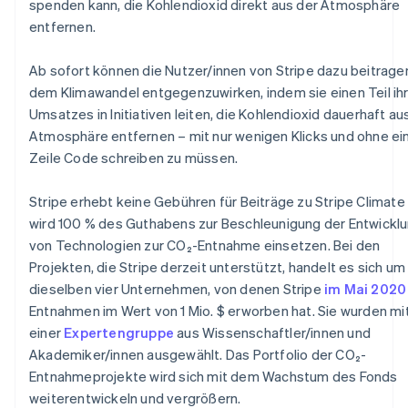
spenden kann, die Kohlendioxid direkt aus der Atmosphäre
Betrugsprävention
Ecosystem
entfernen.
Atlas
Start-up-Gründung
Partner
Stripe App-Marktplatz
Ab sofort können die Nutzer/innen von Stripe dazu beitrage
Climate
dem Klimawandel entgegenzuwirken, indem sie einen Teil ih
CO₂-Entnahme
Umsatzes in Initiativen leiten, die Kohlendioxid dauerhaft au
Identity
Atmosphäre entfernen – mit nur wenigen Klicks und ohne ei
Online-Identitätsprüfung
Zeile Code schreiben zu müssen.
Stripe erhebt keine Gebühren für Beiträge zu Stripe Climate
wird 100 % des Guthabens zur Beschleunigung der Entwickl
von Technologien zur CO₂-Entnahme einsetzen. Bei den
Stripe-Sessions 2026
Erfahren Sie, wie Stripe Lösungen für die Wirts
Projekten, die Stripe derzeit unterstützt, handelt es sich um
Jetzt ansehen
dieselben vier Unternehmen, von denen Stripe
im Mai 2020
Entnahmen im Wert von 1 Mio. $ erworben hat. Sie wurden mit
einer
Expertengruppe
aus Wissenschaftler/innen und
Akademiker/innen ausgewählt. Das Portfolio der CO₂-
Entnahmeprojekte wird sich mit dem Wachstum des Fonds
weiterentwickeln und vergrößern.