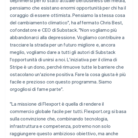
deprimersi per lo stato attuale del business dei media,
Lussemburgo
pensiamo che esistano enormi opportunità per chi ha il
Français
Deutsch
English
coraggio di essere ottimista. Pensiamo la stessa cosa
Malaysia
del cambiamento climatico", ha affermato Chris Best,
English
简体中文
Malta
cofondatore e CEO di Substack. "Non vogliamo più
English
abbandonarci alla depressione. Vogliamo contribuire a
Messico
tracciare la strada per un futuro migliore e, ancora
Español
English
meglio, vogliamo dare a tutti gli autori di Substack
Norvegia
l'opportunità di unirsi a noi. L'iniziativa per il clima di
English
Nuova Zelanda
Stripe è un dono, perché rimuove tutte le barriere che
English
ostacolano un'azione positiva. Fare la cosa giusta è più
Paesi Bassi
facile e prezioso con questo programma. Siamo
Nederlands
English
orgogliosi di farne parte".
Polonia
English
Portogallo
"La missione di Flexport è quella di rendere il
Português
English
commercio globale facile per tutti. Flexport.org si basa
RAS di Hong Kong, Cina
sulla convinzione che, combinando tecnologia,
English
简体中文
infrastruttura e competenza, potremo non solo
Regno Unito
raggiungere questo ambizioso obiettivo, ma anche
English