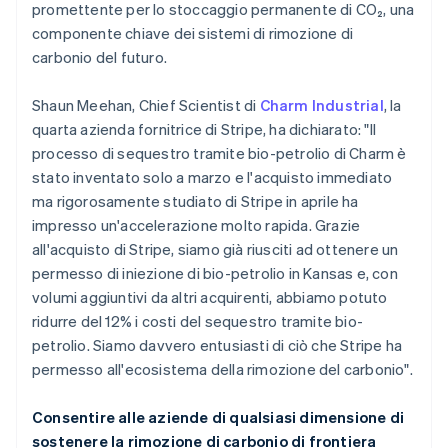
promettente per lo stoccaggio permanente di CO₂, una
Belgio
componente chiave dei sistemi di rimozione di
Nederlands
Français
Deutsch
English
Brasile
carbonio del futuro.
Português
English
Bulgaria
Shaun Meehan, Chief Scientist di
Charm Industrial
, la
English
quarta azienda fornitrice di Stripe, ha dichiarato: "Il
Canada
processo di sequestro tramite bio-petrolio di Charm è
English
Français
Cina continentale
stato inventato solo a marzo e l'acquisto immediato
简体中文
English
ma rigorosamente studiato di Stripe in aprile ha
Cipro
impresso un'accelerazione molto rapida. Grazie
English
all'acquisto di Stripe, siamo già riusciti ad ottenere un
Croazia
permesso di iniezione di bio-petrolio in Kansas e, con
English
Italiano
Danimarca
volumi aggiuntivi da altri acquirenti, abbiamo potuto
English
ridurre del 12% i costi del sequestro tramite bio-
Emirati Arabi Uniti
petrolio. Siamo davvero entusiasti di ciò che Stripe ha
English
permesso all'ecosistema della rimozione del carbonio".
Estonia
English
Consentire alle aziende di qualsiasi dimensione di
Finlandia
sostenere la rimozione di carbonio di frontiera
English
Svenska