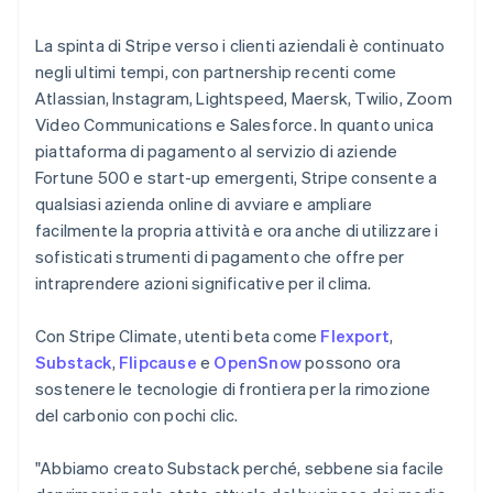
Francia
Français
English
La spinta di Stripe verso i clienti aziendali è continuato
Germania
negli ultimi tempi, con partnership recenti come
Deutsch
English
Atlassian, Instagram, Lightspeed, Maersk, Twilio, Zoom
Giappone
Video Communications e Salesforce. In quanto unica
日本語
English
Gibilterra
piattaforma di pagamento al servizio di aziende
English
Fortune 500 e start-up emergenti, Stripe consente a
Grecia
qualsiasi azienda online di avviare e ampliare
English
facilmente la propria attività e ora anche di utilizzare i
India
sofisticati strumenti di pagamento che offre per
English
Irlanda
intraprendere azioni significative per il clima.
English
Italia
Con Stripe Climate, utenti beta come
Flexport
,
Italiano
English
Substack
,
Flipcause
e
OpenSnow
possono ora
Lettonia
sostenere le tecnologie di frontiera per la rimozione
English
Liechtenstein
del carbonio con pochi clic.
Deutsch
English
Lituania
"Abbiamo creato Substack perché, sebbene sia facile
English