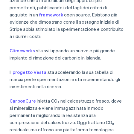
aziende che offrono alcuni degli approcci più
promettenti, pubblicando i dettagli dei criteri di
acquisto in un
framework
open source. Esistono già
evidenze che dimostrano come il sostegno iniziale di
Stripe abbia stimolato la sperimentazione e contribuito
a ridurre i costi:
Climeworks
sta sviluppando un nuovo e più grande
impianto di rimozione del carbonio in Islanda.
Il
progetto Vesta
sta accelerando la sua tabella di
marcia per le sperimentazioni e sta incrementando gli
investimenti nella ricerca.
CarbonCure
inietta CO₂ nel calcestruzzo fresco, dove
si mineralizza e viene immagazzinata in modo
Australia
permanente migliorando la resistenza alla
English
compressione del calcestruzzo. Oggi trattano CO₂
Austria
residuale, ma offrono una piattaforma tecnologica
Deutsch
English