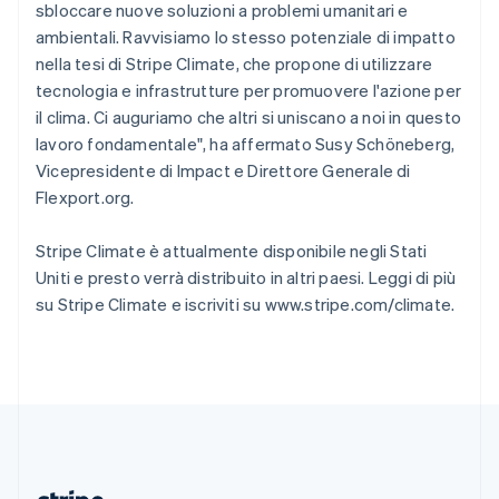
Repubblica Ceca
sbloccare nuove soluzioni a problemi umanitari e
English
ambientali. Ravvisiamo lo stesso potenziale di impatto
Romania
nella tesi di Stripe Climate, che propone di utilizzare
English
tecnologia e infrastrutture per promuovere l'azione per
Singapore
il clima. Ci auguriamo che altri si uniscano a noi in questo
English
简体中文
lavoro fondamentale", ha affermato Susy Schöneberg,
Slovacchia
Vicepresidente di Impact e Direttore Generale di
English
Slovenia
Flexport.org.
English
Italiano
Spagna
Stripe Climate è attualmente disponibile negli Stati
Español
English
Uniti e presto verrà distribuito in altri paesi. Leggi di più
Stati Uniti
su Stripe Climate e iscriviti su www.stripe.com/climate.
English
Español
简体中文
Svezia
Svenska
English
Svizzera
Deutsch
Français
Italiano
English
Thailandia
ไทย
English
Ungheria
English