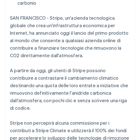
carbonio
Scopri cosa ti aspetta
Radar
Ecosistema
SAN FRANCISCO - Stripe, un'azienda tecnologica
Prevenzione delle frodi
globale che crea un'infrastruttura economica per
Partner
Atlas
Internet, ha annunciato oggi il lancio del primo prodotto
Stripe App Marketplace
Costituzione di start-up
al mondo che consente a qualsiasi azienda online di
Climate
contribuire a finanziare tecnologie che rimuovono la
Rimozione del carbonio
CO2 direttamente dall'atmosfera.
Identity
Verifica online dell'identità
A partire da oggi, gli utenti di Stripe possono
contribuire a contrastare il cambiamento climatico
destinando una quota delle loro entrate a iniziative che
rimuovono definitivamente l'anidride carbonica
dall'atmosfera, con pochi clic e senza scrivere una riga
Stripe Sessions 2026
Scopri come Stripe sta costruendo l'infrastruttura economi
di codice.
Guarda ora
Stripe non percepirà alcuna commissione per i
contributi a Stripe Climate e utilizzerà il 100% dei fondi
per accelerare lo sviluppo delle tecnologie di rimozione