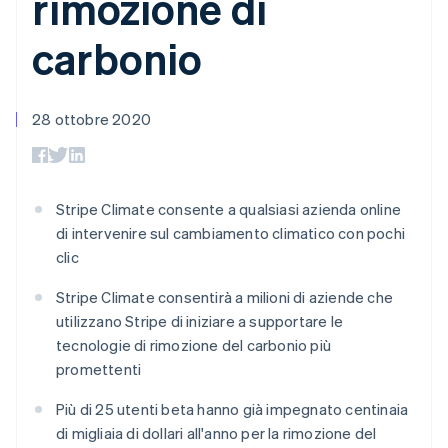
rimozione di
utente
Automazione
Gestione del denaro
Gestire gli
flessibile
Metodi di
della contabilità
Roadmap del prodotto
Piattaforme
abbonamenti
carbonio
pagamento
Stripe Sigma
Conferenza annuale
SaaS
Offrire addebiti in base
Accesso a
Report
Sessions
all'utilizzo
oltre 125
personalizzati
Lavora con noi
Emettere carte
Terminal
Data Pipeline
Sala stampa
garantite da stablecoin
Pagamenti di
Sincronizzazione
28 ottobre 2020
Stripe Press
Per settore
persona
dei dati
Esegui il provisioning e
Authorization
gestisci i servizi con gli
Boost
Aziende di IA
agenti
Accettazione
Creator economy
Recapiti
ottimizzata
Stripe Climate consente a qualsiasi azienda online
Gaming
Link
Ospitalità, viaggi e
di intervenire sul cambiamento climatico con pochi
Contattaci
Pagamento
tempo libero
Diventa nostro partner
clic
Risorse
Assicurazione
accelerato
Media e
Financial
Stripe Climate consentirà a milioni di aziende che
intrattenimento
Integrazioni app
Connections
Organizzazioni non
Esempi di codice
Conti finanziari
utilizzano Stripe di iniziare a supportare le
profit
Blog per sviluppatori
collegati
tecnologie di rimozione del carbonio più
Servizi professionali
Stato dell'API
promettenti
Pubblica
amministrazione
Commercio al dettaglio
Più di 25 utenti beta hanno già impegnato centinaia
Altro
di migliaia di dollari all'anno per la rimozione del
Product roadmap