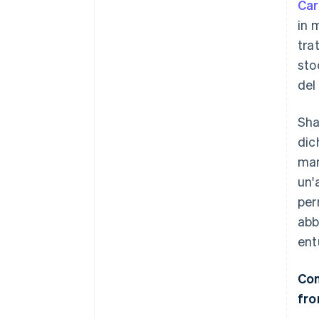
Ca
in 
tra
sto
del
Sha
dic
mar
un'
per
abb
ent
Con
fro