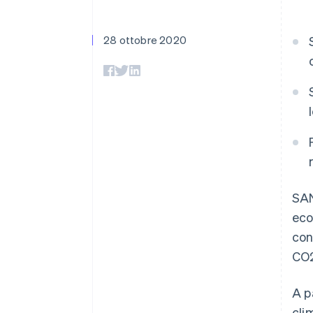
Link
Pagamento accelerato
Financial Connections
28 ottobre 2020
Conti finanziari collegati
SAN
eco
con
CO2
A p
cli