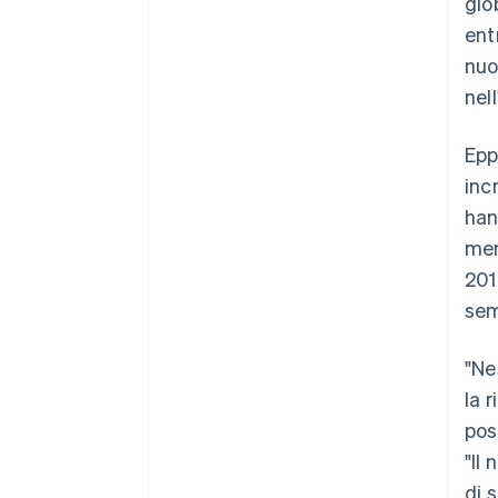
glo
ent
nuo
nel
Epp
inc
han
men
201
sem
"Ne
la 
pos
"Il
di 