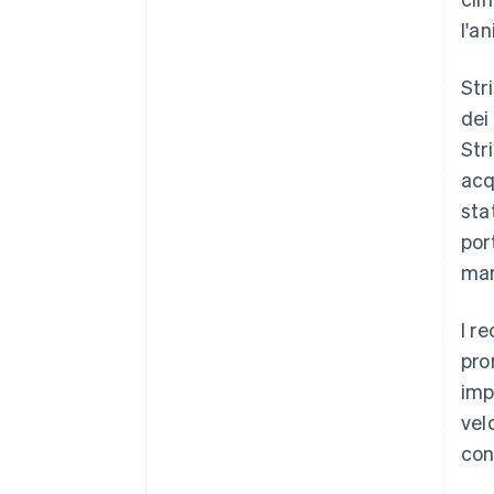
l'a
Str
dei
Str
acq
sta
por
man
I r
pro
imp
vel
con