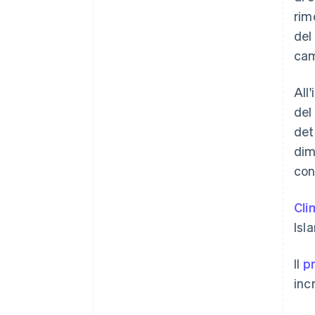
rim
del
cam
All
del
det
dim
cont
Cli
Isl
Il
p
inc