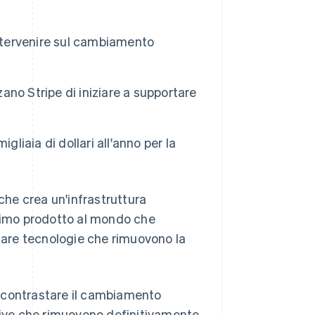
intervenire sul cambiamento
Stripe Sessions 2026
Scopri come Stripe sta
costruendo
l'infrastruttura
zano Stripe di iniziare a supportare
economica per l'IA.
Guarda ora
liaia di dollari all'anno per la
he crea un'infrastruttura
primo prodotto al mondo che
ziare tecnologie che rimuovono la
 a contrastare il cambiamento
ative che rimuovono definitivamente