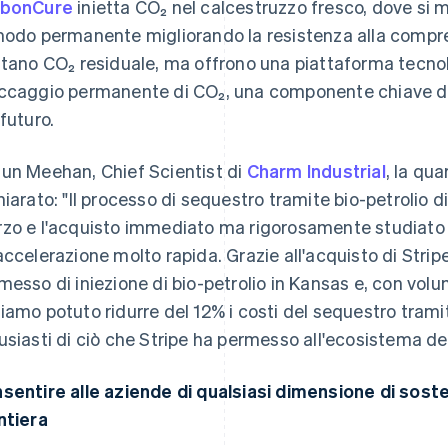
rbonCure
inietta CO₂ nel calcestruzzo fresco, dove si
modo permanente migliorando la resistenza alla compre
ttano CO₂ residuale, ma offrono una piattaforma tecno
ccaggio permanente di CO₂, una componente chiave dei
 futuro.
un Meehan, Chief Scientist di
Charm Industrial
, la qua
hiarato: "Il processo di sequestro tramite bio-petrolio 
zo e l'acquisto immediato ma rigorosamente studiato di
accelerazione molto rapida. Grazie all'acquisto di Stripe
messo di iniezione di bio-petrolio in Kansas e, con volum
iamo potuto ridurre del 12% i costi del sequestro trami
usiasti di ciò che Stripe ha permesso all'ecosistema de
sentire alle aziende di qualsiasi dimensione di soste
ntiera