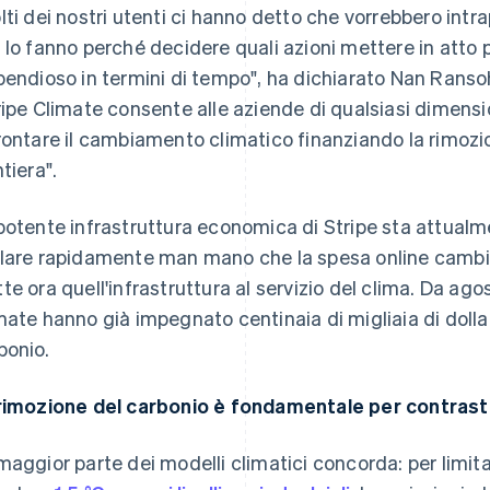
lti dei nostri utenti ci hanno detto che vorrebbero intr
 lo fanno perché decidere quali azioni mettere in atto
pendioso in termini di tempo", ha dichiarato Nan Ransoh
ripe Climate consente alle aziende di qualsiasi dimensi
rontare il cambiamento climatico finanziando la rimozio
tiera".
potente infrastruttura economica di Stripe sta attualm
lare rapidamente man mano che la spesa online cambia
te ora quell'infrastruttura al servizio del clima. Da agos
mate hanno già impegnato centinaia di migliaia di dollar
bonio.
rimozione del carbonio è fondamentale per contrast
maggior parte dei modelli climatici concorda: per limi