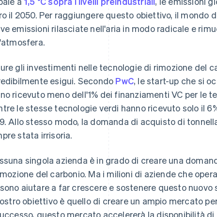
bale a
1,5 °C sopra i livelli preindustriali
, le emissioni g
ro il 2050. Per raggiungere questo obiettivo, il mondo 
ve emissioni rilasciate nell'aria in modo radicale e rim
l'atmosfera.
ure gli investimenti nelle tecnologie di rimozione del c
redibilmente esigui. Secondo
PwC
, le start-up che si 
no ricevuto meno dell'1% dei finanziamenti VC per le te
tre le stesse tecnologie verdi hanno ricevuto solo il 6%
9. Allo stesso modo, la domanda di acquisto di tonnella
pre stata irrisoria.
ssuna singola azienda è in grado di creare una domanda 
rimozione del carbonio. Ma i milioni di aziende che oper
sono aiutare a far crescere e sostenere questo nuovo 
 nostro obiettivo è quello di creare un ampio mercato per
successo, questo mercato accelererà la disponibilità di