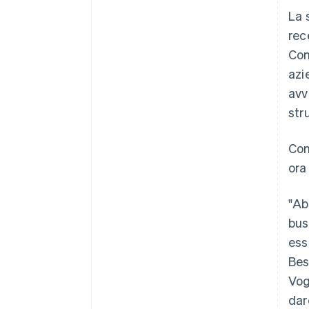
La 
rec
Com
azi
avv
str
Con
ora
"Ab
bus
ess
Bes
Vog
dare