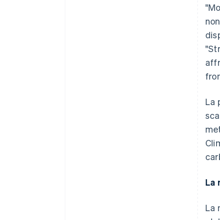
"Mo
non
dis
"St
aff
fron
La 
sca
met
Cli
car
La 
La 