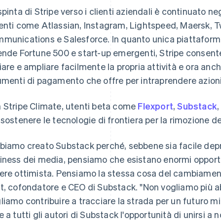
spinta di Stripe verso i clienti aziendali è continuato ne
enti come Atlassian, Instagram, Lightspeed, Maersk, T
munications e Salesforce. In quanto unica piattaforma
ende Fortune 500 e start-up emergenti, Stripe consente
iare e ampliare facilmente la propria attività e ora anche 
umenti di pagamento che offre per intraprendere azioni s
 Stripe Climate, utenti beta come
Flexport
,
Substack
 sostenere le tecnologie di frontiera per la rimozione de
biamo creato Substack perché, sebbene sia facile depri
iness dei media, pensiamo che esistano enormi opportun
ere ottimista. Pensiamo la stessa cosa del cambiament
t, cofondatore e CEO di Substack. "Non vogliamo più a
liamo contribuire a tracciare la strada per un futuro m
 a tutti gli autori di Substack l'opportunità di unirsi a noi