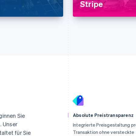
Stripe
Indien
Mexiko
English
Español
English
eginnen Sie
Absolute Preistransparenz
Irland
Neuseeland
. Unser
Integrierte Preisgestaltung p
English
English
altet für Sie
Transaktion ohne versteckte
Italien
Niederlande