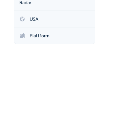
Radar
USA
Stripe-Sessions 2026
Erfahren Sie, wie Stripe
Lösungen für die
Plattform
Wirtschaftsinfrastruktur
für KI aufbaut.
Jetzt ansehen