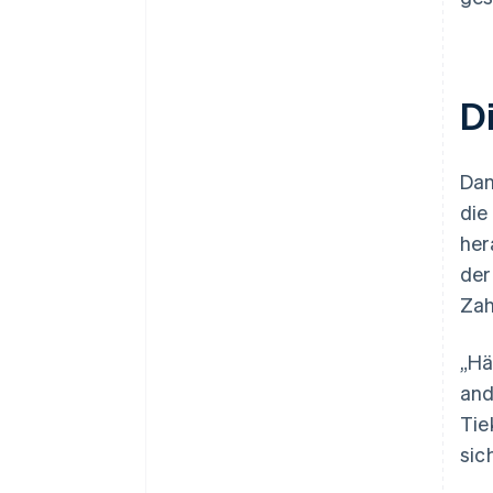
D
Dan
die
her
der
Zah
„Hä
and
Tie
sic