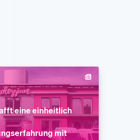
fft eine einheitlich
ungserfahrung mit