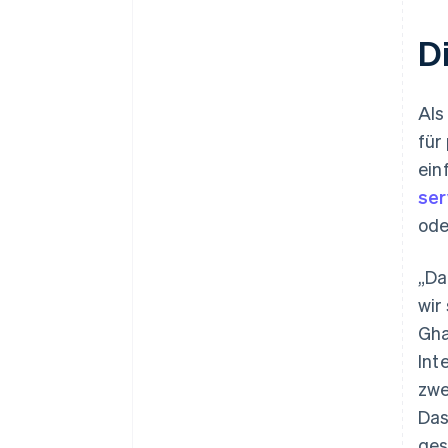
D
Als
für
ein
ser
ode
„Da
wir
Gha
Int
zwe
Das
ges