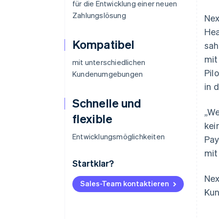
für die Entwicklung einer neuen
Zahlungslösung
Nex
Hea
Kompatibel
sah
mit
mit unterschiedlichen
Pil
Kundenumgebungen
in 
Schnelle und
„We
flexible
kei
Entwicklungsmöglichkeiten
Pay
mit
Startklar?
Nex
Sales-Team kontaktieren
Kun