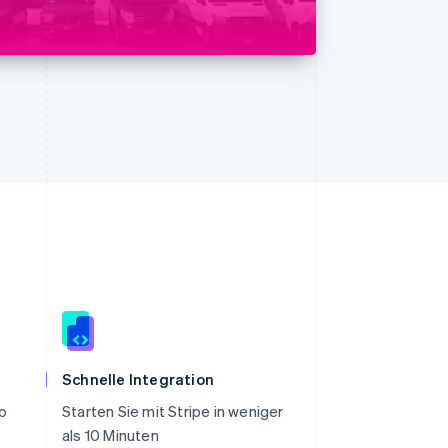
Slowenien
English
Italiano
Schnelle Integration
Sonderverwaltungsregion
ro
Starten Sie mit Stripe in weniger
Hongkong, China
als 10 Minuten
English
简体中文