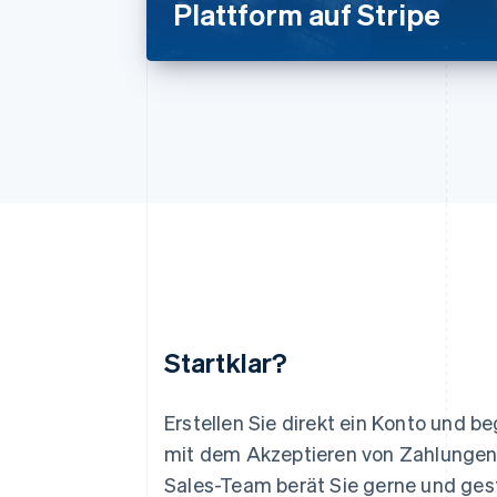
Plattform auf Stripe
Startklar?
Australien
English
Erstellen Sie direkt ein Konto und b
Belgien
mit dem Akzeptieren von Zahlungen
Nederlands
Français
Deutsch
English
Sales-Team berät Sie gerne und gest
Brasilien