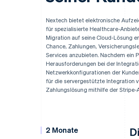
Optimierung der
Datensynchronisier
Autorisierungsraten
Link
Beschleunigter Bezahlvorgang
Nextech bietet elektronische Aufz
Financial Connections
für spezialisierte Healthcare-Anbiet
Verbundene Finanzdaten
Migration auf seine Cloud-Lösung e
Chance, Zahlungen, Versicherungs
Services anzubieten. Nachdem ein P
Herausforderungen bei der Integrat
Netzwerkkonfigurationen der Kunden
für die servergestützte Integration 
Zahlungslösung mithilfe der Stripe-
2 Monate
D