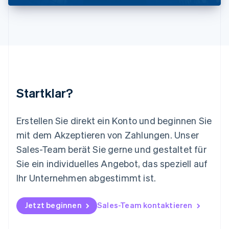
English
简体中文
Malta
English
Mexiko
Español
English
Neuseeland
English
Niederlande
Nederlands
English
Startklar?
Norwegen
English
Österreich
Erstellen Sie direkt ein Konto und beginnen Sie
Deutsch
English
mit dem Akzeptieren von Zahlungen. Unser
Polen
Sales-Team berät Sie gerne und gestaltet für
English
Portugal
Sie ein individuelles Angebot, das speziell auf
Português
English
Ihr Unternehmen abgestimmt ist.
Rumänien
English
Schweden
Jetzt beginnen
Sales-Team kontaktieren
Svenska
English
Schweiz