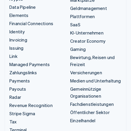
Marktplätze
Data Pipeline
Geldmanagement
Elements
Plattformen
Financial Connections
SaaS
Identity
KI-Unternehmen
Invoicing
Creator Economy
Issuing
Gaming
Link
Bewirtung, Reisen und
Managed Payments
Freizeit
Zahlungslinks
Versicherungen
Payments
Medien und Unterhaltung
Payouts
Gemeinnützige
Organisationen
Radar
Fachdienstleistungen
Revenue Recognition
Öffentlicher Sektor
Stripe Sigma
Einzelhandel
Tax
Terminal