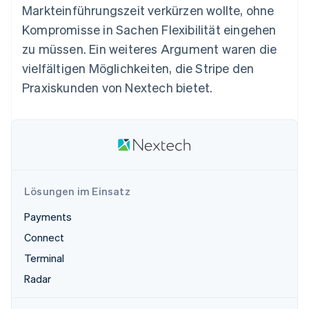
Betrugsprävention
Markteinführungszeit verkürzen wollte, ohne
Ecosystem
Atlas
Kompromisse in Sachen Flexibilität eingehen
Start-up-Gründung
Partner
zu müssen. Ein weiteres Argument waren die
Stripe App-Marktplatz
Climate
vielfältigen Möglichkeiten, die Stripe den
CO₂-Entnahme
Praxiskunden von Nextech bietet.
Identity
Online-Identitätsprüfung
Stripe-Sessions 2026
Lösungen im Einsatz
Erfahren Sie, wie Stripe Lösungen für die W
Jetzt ansehen
Payments
Connect
Terminal
Radar