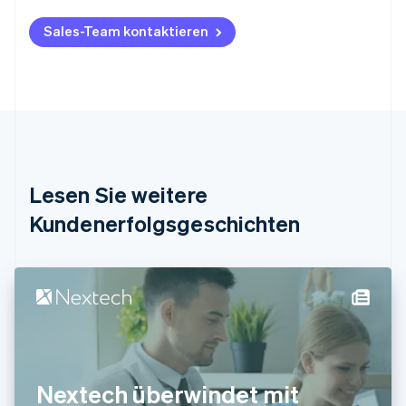
English
Belgien
Sales-Team kontaktieren
Nederlands
Français
Deutsch
English
Brasilien
Português
English
Bulgarien
English
Dänemark
English
Deutschland
Lesen Sie weitere
Deutsch
English
Estland
Kundenerfolgsgeschichten
English
Festlandchina
简体中文
English
Finnland
English
Svenska
Frankreich
Français
English
Gibraltar
English
Nextech überwindet mit
Griechenland