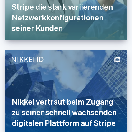
English
Stripe die stark variierenden
Indien
Netzwerkkonfigurationen
English
Irland
seiner Kunden
English
Italien
Italiano
English
Japan
日本語
English
Kanada
English
Français
Kroatien
English
Italiano
Lettland
English
Liechtenstein
Deutsch
English
Nikkei vertraut beim Zugang
Litauen
zu seiner schnell wachsenden
English
Luxemburg
digitalen Plattform auf Stripe
Français
Deutsch
English
Malaysia