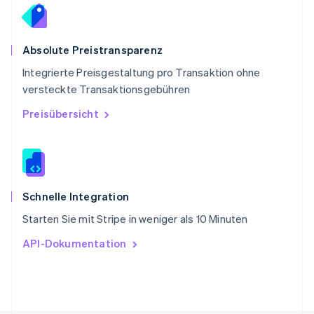
Deutsch
Français
Italiano
English
Singapur
English
简体中文
Slowakei
Absolute Preistransparenz
English
Integrierte Preisgestaltung pro Transaktion ohne
Slowenien
versteckte Transaktionsgebühren
English
Italiano
Sonderverwaltungsregion Hongkong,
Preisübersicht
China
English
简体中文
Spanien
Español
English
Thailand
ไทย
English
Schnelle Integration
Tschechische Republik
Starten Sie mit Stripe in weniger als 10 Minuten
English
Ungarn
API-Dokumentation
English
Vereinigte Arabische Emirate
English
Vereinigte Staaten
English
Español
简体中文