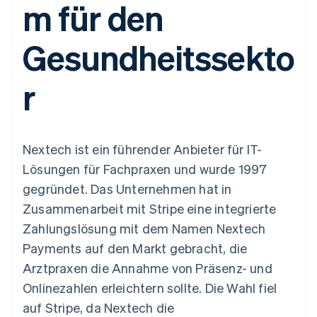
m für den
Data Pipeline
Geldmanagement
Marktplatz auf
Zugriff auf mehr als
Datensynchronisierung
Produkt-Roadmap
Plattformen
Grundlagen der
125
Stripe Sessions
SaaS
Abonnementverwaltung
Gesundheitssekto
Terminal
Karriere
Zahlungen vor Ort
Newsroom
So setzen Sie
Authorization
Stripe Press
nutzungsbasierte
r
Boost
Abrechnung um
Nach Branche
Optimierung der
Stablecoin-gestützte
Autorisierungsraten
Karten ausgeben: So
Link
KI-Unternehmen
Kontakt
geht´s
Beschleunigter
Creator Economy
Bereitstellung und
Nextech ist ein führender Anbieter für IT-
Bezahlvorgang
Gaming
Verwaltung von
Sales-Team
Financial
Bewirtung, Reisen und
Diensten mit Agenten
kontaktieren
Lösungen für Fachpraxen und wurde 1997
Connections
Freizeit
Partner werden
Verbundene
Versicherungen
gegründet. Das Unternehmen hat in
Medien und
Finanzdaten
Zusammenarbeit mit Stripe eine integrierte
Unterhaltung
Ressourcen
Gemeinnützige
Zahlungslösung mit dem Namen Nextech
Organisationen
Payments auf den Markt gebracht, die
Fachdienstleistungen
App-Integrationen
Mehr
Öffentlicher Sektor
Code-Beispiele
Arztpraxen die Annahme von Präsenz- und
Product roadmap
Einzelhandel
Entwickler-Blog
Onlinezahlen erleichtern sollte. Die Wahl fiel
Ausblick
API-Status
auf Stripe, da Nextech die
Radar