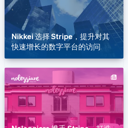
Français
English
芬兰
English
Svenska
荷兰
Nederlands
English
Nikkei 选择 Stripe，提升对其
加拿大
English
Français
快速增长的数字平台的访问
捷克
English
克罗地亚
English
Italiano
拉脱维亚
English
立陶宛
English
列支敦士登
Deutsch
English
卢森堡
Français
Deutsch
English
罗马尼亚
English
马尔他