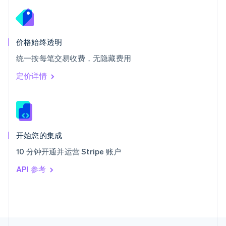
English
Italiano
泰国
ไทย
English
希腊
价格始终透明
English
统一按每笔交易收费，无隐藏费用
西班牙
Español
English
定价详情
新加坡
English
简体中文
新西兰
English
匈牙利
English
开始您的集成
意大利
10 分钟开通并运营 Stripe 账户
Italiano
English
印度
API 参考
English
英国
English
直布罗陀
English
中国内地