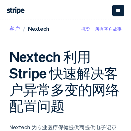
客户
Nextech
概览
所有客户故事
按企业阶段
文档
学习
支付
营收
资金管
平台
理
易市
大型企业
Stripe 文档
博客
Payments
Billing
初创企业
API 参考文档
客户案例
Nextech 利用
在线支付
经常性收入
Global
Conn
库与 SDK
指南
Payment links
Metronome
Payouts
Stripe Apps
按用量计费
平台
Stripe 快速解决客
无代码支付
Subscriptions
向第三
按应用场景
Checkout
方打款
支持
预构建支付界
订阅管理
Crypto
指南
智能体商务
户异常多变的网络
面
Invoicing
钱包、
加密货币
获取支持
一次性或定期
Elements
稳定币
电子商务
接受线上付款
托管支持方案
灵活的 UI 组件
账单
发行和
嵌入式金融
实施预置结账流程
专业服务
配置问题
Payment
Tax
发卡基
财务自动化
构建平台或交易市场
methods
销售税和增值
础设施
全球化企业
管理订阅
接入 125+ 种支
税自动化
应用内支付
提供按用量计费
付方式
Revenue
交易市场
发行稳定币支持的支付卡
Terminal
Recognition
公司
资金管理
通过智能体配置和管理服
Nextech 为专业医疗保健提供商提供电子记录
线下支付
会计自动化
平台
务