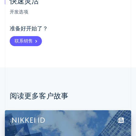
快速灵活
阿联酋
English
开发选项
爱尔兰
English
爱沙尼亚
准备好开始了？
English
奥地利
联系销售
Deutsch
English
澳大利亚
English
巴西
Português
English
保加利亚
English
比利时
Nederlands
Français
Deutsch
English
阅读更多客户故事
波兰
English
丹麦
English
德国
Deutsch
English
法国