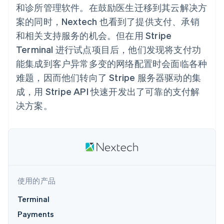
Authorization
Stripe Sigma
产品路线图
和诊所管理软件。在鼓励医生迁移到其云解决方
SaaS
Boost
自定义报告
Sessions 年度大会
支付成功率优
案的同时，Nextech 也看到了提供支付、承销
Data Pipeline
招聘
化
数据同步
资讯中心
和相关支持服务的机会。但在用 Stripe
Link
资源
Stripe Press
加速结账
Terminal 进行试点项目后，他们发现将支付功
按行业
应用集成
能集成到客户异常多变的网络配置时会面临各种
AI 企业
代码示例
难题，因而他们转向了 Stripe 服务器驱动的集
创作者经济
开发者博客
联系
游戏
API 状态
更多
成，用 Stripe API 快速开发出了可靠的支付解
酒店、旅游与休闲
联系销售
Product roadmap
决方案。
保险
成为合作伙伴
了解未来规划
媒体与娱乐
非营利组织
Radar
专业服务
欺诈防范
公共部门
Atlas
零售
初创企业注册
Climate
使用的产品
碳移除
生态系统
Terminal
合作伙伴
Payments
Stripe App Marketplace