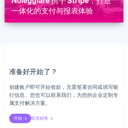
Noleggiare 携手 Stripe，打造
English
一体化的支付与报表体验
马来西亚
English
简体中文
美国
English
Español
简体中文
墨西哥
Español
English
挪威
English
葡萄牙
Português
English
准备好开始了？
日本
日本語
English
瑞典
创建账户即可开始收款，无需签署合同或填写银
Svenska
English
瑞士
行信息。您也可以联系我们，为您的企业定制专
Deutsch
Français
Italiano
English
属支付解决方案。
塞浦路斯
English
斯洛伐克
开始
联系销售
English
斯洛文尼亚