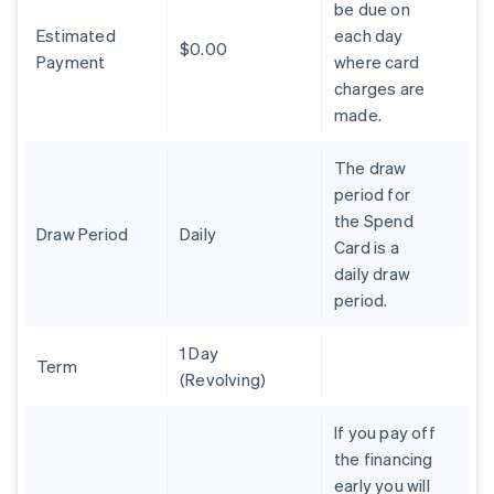
Belgien
be due on
Nederlands
Français
Deutsch
English
Estimated
each day
Brasilien
$0.00
Payment
where card
Português
English
charges are
Bulgarien
made.
English
Dänemark
English
The draw
Deutschland
period for
Deutsch
English
the Spend
Estland
Draw Period
Daily
Card is a
English
Festlandchina
daily draw
简体中文
English
period.
Finnland
English
Svenska
1 Day
Frankreich
Term
(Revolving)
Français
English
Gibraltar
English
If you pay off
Griechenland
the financing
English
early you will