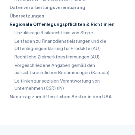
English
简体中文
Datenverarbeitungsvereinbarung
Slowakei
Übersetzungen
English
Regionale Offenlegungspflichten & Richtlinien
Slowenien
English
Italiano
Unzulässige Risikorichtlinie von Stripe
Sonderverwaltungsregion Hongkong,
Leitfaden zu Finanzdienstleistungen und die
China
Offenlegungserklärung für Produkte (AU)
English
简体中文
Spanien
Rechtliche Zielmarktbestimmungen (AU)
Español
English
Vorgeschriebene Angaben gemäß den
Thailand
aufsichtsrechtlichen Bestimmungen (Kanada)
ไทย
English
Tschechische Republik
Leitlinien zur sozialen Verantwortung von
English
Unternehmen (CSR) (IN)
Ungarn
Nachtrag zum öffentlichen Sektor in den USA
English
Vereinigte Arabische Emirate
English
Vereinigte Staaten
English
Español
简体中文
Vereinigtes Königreich
English