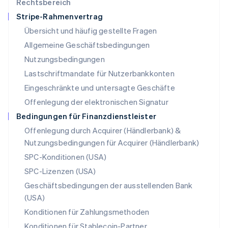
Rechtsbereich
English
Stripe-Rahmenvertrag
Mexiko
Übersicht und häufig gestellte Fragen
Español
English
Neuseeland
Allgemeine Geschäftsbedingungen
English
Nutzungsbedingungen
Niederlande
Lastschriftmandate für Nutzerbankkonten
Nederlands
English
Norwegen
Eingeschränkte und untersagte Geschäfte
English
Offenlegung der elektronischen Signatur
Österreich
Deutsch
English
Bedingungen für Finanzdienstleister
Polen
Offenlegung durch Acquirer (Händlerbank) &
English
Nutzungsbedingungen für Acquirer (Händlerbank)
Portugal
Português
English
SPC-Konditionen (USA)
Rumänien
SPC-Lizenzen (USA)
English
Schweden
Geschäftsbedingungen der ausstellenden Bank
Svenska
English
(USA)
Schweiz
Konditionen für Zahlungsmethoden
Deutsch
Français
Italiano
English
Singapur
Konditionen für Stablecoin-Partner