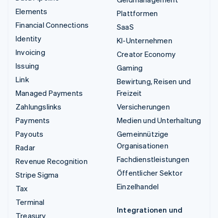
Elements
Plattformen
Financial Connections
SaaS
Identity
KI-Unternehmen
Invoicing
Creator Economy
Issuing
Gaming
Link
Bewirtung, Reisen und
Managed Payments
Freizeit
Zahlungslinks
Versicherungen
Payments
Medien und Unterhaltung
Payouts
Gemeinnützige
Organisationen
Radar
Fachdienstleistungen
Revenue Recognition
Öffentlicher Sektor
Stripe Sigma
Einzelhandel
Tax
Terminal
Integrationen und
Treasury