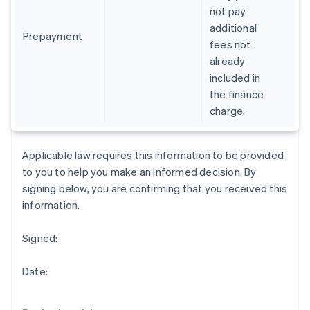
Indien
not pay
English
additional
Irland
Prepayment
fees not
English
Italien
already
Italiano
English
included in
Japan
the finance
日本語
English
charge.
Kanada
English
Français
Kroatien
Applicable law requires this information to be provided
English
Italiano
Lettland
to you to help you make an informed decision. By
English
signing below, you are confirming that you received this
Liechtenstein
information.
Deutsch
English
Litauen
Signed:
English
Luxemburg
Français
Deutsch
English
Date:
Malaysia
English
简体中文
Malta