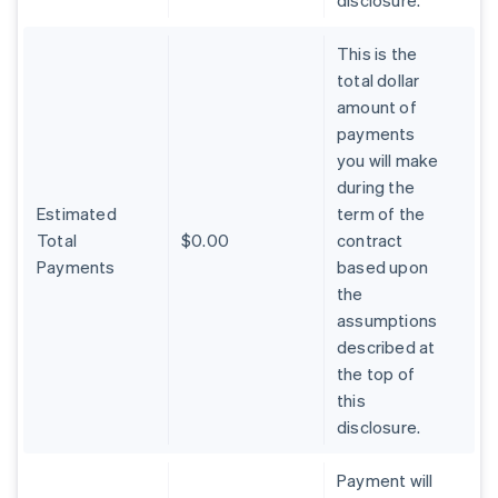
disclosure.
This is the
total dollar
amount of
payments
you will make
during the
Estimated
term of the
Total
$0.00
contract
Payments
based upon
the
assumptions
described at
the top of
this
disclosure.
Australien
Payment will
English