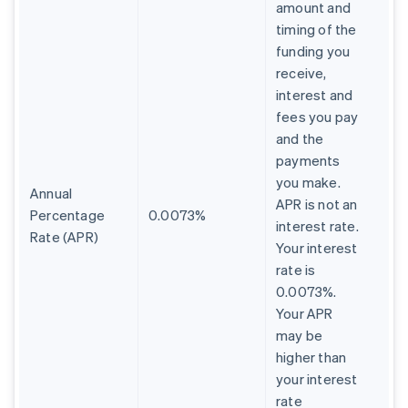
amount and
timing of the
funding you
receive,
interest and
fees you pay
and the
payments
you make.
Annual
APR is not an
Percentage
0.0073%
interest rate.
Rate (APR)
Your interest
rate is
0.0073%.
Your APR
may be
higher than
your interest
rate