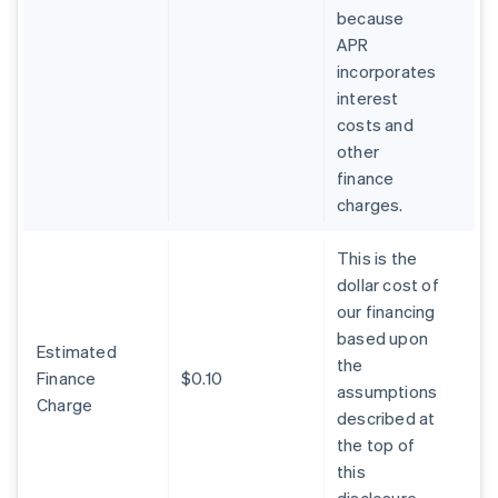
because
APR
incorporates
interest
costs and
other
finance
charges.
This is the
dollar cost of
our financing
based upon
Estimated
the
Finance
$0.10
assumptions
Charge
described at
the top of
this