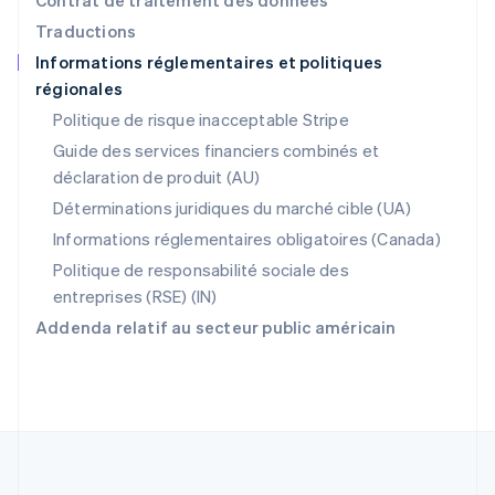
Contrat de traitement des données
English
Traductions
Portugal
Informations réglementaires et politiques
Português
English
régionales
R.A.S. de Hong Kong, Chine
English
简体中文
Politique de risque inacceptable Stripe
République tchèque
Guide des services financiers combinés et
English
déclaration de produit (AU)
Roumanie
English
Déterminations juridiques du marché cible (UA)
Royaume-Uni
Informations réglementaires obligatoires (Canada)
English
Singapour
Politique de responsabilité sociale des
English
简体中文
entreprises (RSE) (IN)
Slovaquie
Addenda relatif au secteur public américain
English
Slovénie
English
Italiano
Suède
Svenska
English
Suisse
Deutsch
Français
Italiano
English
Thaïlande