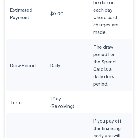
Australie
be due on
English
Estimated
each day
Autriche
$0.00
Payment
where card
Deutsch
English
charges are
Belgique
made.
Nederlands
Français
Deutsch
English
Brésil
Português
English
The draw
Bulgarie
period for
English
the Spend
Canada
Draw Period
Daily
Card is a
English
Français
Chine continentale
daily draw
简体中文
English
period.
Chypre
English
1 Day
Croatie
Term
(Revolving)
English
Italiano
Danemark
English
If you pay off
Émirats arabes unis
the financing
English
early you will