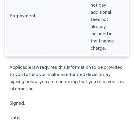
Espagne
not pay
Español
English
additional
Estonie
Prepayment
fees not
English
États-Unis
already
English
Español
简体中文
included in
Finlande
the finance
English
Svenska
charge.
France
Français
English
Gibraltar
Applicable law requires this information to be provided
English
Grèce
to you to help you make an informed decision. By
English
signing below, you are confirming that you received this
Hongrie
information.
English
Inde
Signed:
English
Irlande
English
Date:
Italie
Italiano
English
Japon