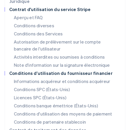
Juridique
日本語
English
Contrat d'utilisation du service Stripe
Lettonie
Aperçu et FAQ
English
Liechtenstein
Conditions diverses
Deutsch
English
Conditions des Services
Lituanie
Autorisation de prélèvement sur le compte
English
Luxembourg
bancaire de l'utilisateur
Français
Deutsch
English
Activités interdites ou soumises à conditions
Malaisie
Note d'information sur la signature électronique
English
简体中文
Malte
Conditions d’utilisation du fournisseur financier
English
Informations acquéreur et conditions acquéreur
Mexique
Español
English
Conditions SPC (États-Unis)
Norvège
Licences SPC (États-Unis)
English
Nouvelle-Zélande
Conditions banque émettrice (États-Unis)
English
Conditions d'utilisation des moyens de paiement
Pays-Bas
Conditions de partenaire stablecoin
Nederlands
English
Pologne