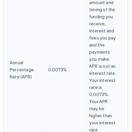
amount and
timing of the
funding you
receive,
interest and
fees you pay
and the
payments
you make.
Annual
APR is not an
Percentage
0.0073%
interest rate.
Rate (APR)
Your interest
rate is
0.0073%.
Your APR
may be
higher than
your interest
rate